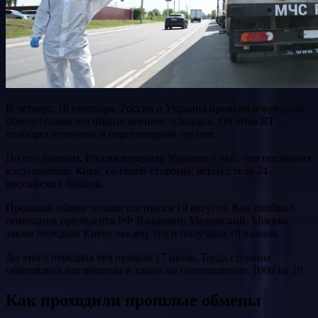
В четверг, 18 сентября, Россия и Украина провели очередной
обмен телами погибших военнослужащих. Об этом RT
сообщил источник в переговорной группе.
По его данным, Россия передала Украине 1 тыс. тел погибших
вэсэушников. Киев, со своей стороны, вернул тела 24
российских бойцов.
Прошлый обмен телами состоялся 19 августа. Как сообщал
помощник президента РФ Владимир Мединский, Москва
также передала Киеву тысячу тел и получила 19 взамен.
До этого передача тел прошла 17 июля. Тогда стороны
обменялись погибшими в таком же соотношении: 1000 на 19.
Как проходили прошлые обмены