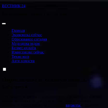
Перейти
ВЕСТНИК 24
к
Все важнейшие события в чистом виде
содержанию
Главная
Экономика сейчас
Образование сегодня
Медицина рядом
Бизнес онлайн
Инвестиции сейчас
Техно мир
Авто новости
Переключатель боковую панель
заголовка
Это пример виджета, показывающего, как выглядит боковая
панель заголовка по умолчанию. Вы можете добавить
пользовательские виджеты из раздела
виджеты
в админке.