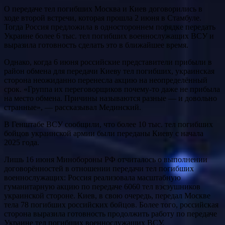
О передаче тел погибших Москва и Киев договорились в
ходе второй встречи, которая прошла 2 июня в Стамбуле.
Тогда Россия предложила в одностороннем порядке передать
Украине более 6 тыс. тел погибших военнослужащих ВСУ и
выразила готовность сделать это в ближайшее время.
Однако, когда 6 июня российские представители прибыли в
район обмена для передачи Киеву тел погибших, украинская
сторона неожиданно перенесла акцию на неопределённый
срок. «Группа их переговорщиков почему-то даже не прибыла
на место обмена. Причины называются разные — и довольно
странные», — рассказывал Мединский.
В Генштабе ВСУ сообщили, что более 10 тыс. тел погибших
бойцов украинской армии были переданы Киеву с начала
2025 года.
Лишь 16 июня Минобороны РФ отчиталось о выполнении
договорённостей в отношении передачи тел погибших
военнослужащих: Россия реализовала масштабную
гуманитарную акцию по передаче 6060 тел вэсэушников
украинской стороне. Киев, в свою очередь, передал Москве
тела 78 погибших российских бойцов. Более того, российская
сторона выразила готовность продолжить работу по передаче
Украине тел погибших военнослужащих ВСУ.