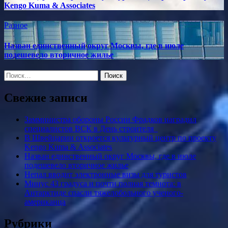
Kengo Kuma & Associates
Разное
Назван единственный округ Москвы, где в июле
подешевело вторичное жилье
Найти:
Свежие записи
Замминистра обороны России Фрадков наградил
специалистов ВСК в День строителя
В Швейцарии откроется культурный центр по проекту
Kengo Kuma & Associates
Назван единственный округ Москвы, где в июле
подешевело вторичное жилье
Непал вводит электронные визы для туристов
Минус 43 градуса и почти полная темнота: в
Антарктиде спасли тяжелобольного ученого-
американца
Рубрики