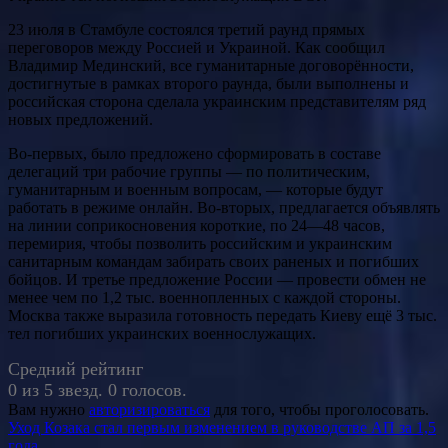
23 июля в Стамбуле состоялся третий раунд прямых
переговоров между Россией и Украиной. Как сообщил
Владимир Мединский, все гуманитарные договорённости,
достигнутые в рамках второго раунда, были выполнены и
российская сторона сделала украинским представителям ряд
новых предложений.
Во-первых, было предложено сформировать в составе
делегаций три рабочие группы — по политическим,
гуманитарным и военным вопросам, — которые будут
работать в режиме онлайн. Во-вторых, предлагается объявлять
на линии соприкосновения короткие, по 24—48 часов,
перемирия, чтобы позволить российским и украинским
санитарным командам забирать своих раненых и погибших
бойцов. И третье предложение России — провести обмен не
менее чем по 1,2 тыс. военнопленных с каждой стороны.
Москва также выразила готовность передать Киеву ещё 3 тыс.
тел погибших украинских военнослужащих.
Средний рейтинг
0 из 5 звезд. 0 голосов.
Вам нужно
авторизироваться
для того, чтобы проголосовать.
Навигация
Уход Козака стал первым изменением в руководстве АП за 1,5
года