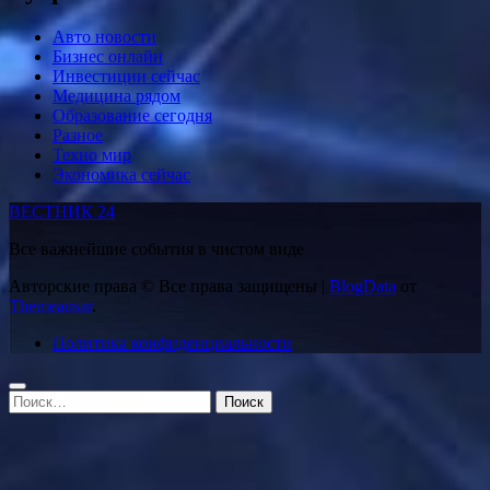
Авто новости
Бизнес онлайн
Инвестиции сейчас
Медицина рядом
Образование сегодня
Разное
Техно мир
Экономика сейчас
ВЕСТНИК 24
Все важнейшие события в чистом виде
Авторские права © Все права защищены
|
BlogData
от
Themeansar
.
Политика конфиденциальности
Найти: