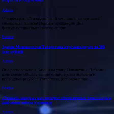
возраста и подготовки
Admin
Четырёхкратный олимпийский чемпион по спортивной
гимнастике Алексей Немов в преддверии Дня
физкультурника высказался о спорте...
Разное
Здание Минэкологии Татарстана отремонтируют за 300
млн рублей
Admin
Оно расположено в Казани на улице Павлюхина. В Казани
капитально обновят здание министерства экологии и
природных ресурсов Татарстана, расположенное...
Разное
«Умный» квартал как процесс: обновляемые технологии и
цифровая забота о клиенте
Admin