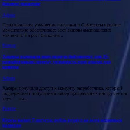
боковое движение
Admin
Потенциальное улучшение ситуации в Ормузском проливе
моментально обеспечивает рост акциям американских
компаний. На рост биткоина...
Разное
Хакеры взломали популярную библиотеку для JS-
разработчиков: почему уязвимость npm опасна для
крипты
Admin
Хакеры получили доступ к аккаунту разработчика, который
поддерживает популярный набор программных инструментов
keyv — им...
Разное
Курсы валют 7 августа: рубль рухнул ко всем основным
валютам