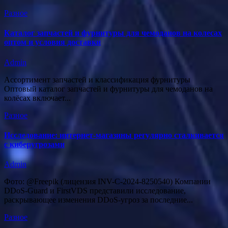
Разное
Каталог запчастей и фурнитуры для чемоданов на колесах
оптом и условия доставки
Admin
Ассортимент запчастей и классификация фурнитуры
Оптовый каталог запчастей и фурнитуры для чемоданов на
колёсах включает...
Разное
Исследование: интернет-магазины регулярно сталкивается
с киберугрозами
Admin
Фото: @Freepik (лицензия INV-C-2024-8250540) Компании
DDoS‑Guard и FirstVDS представили исследование,
раскрывающее изменения DDoS‑угроз за последние...
Разное