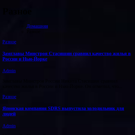
Разное
Домашняя
Разное
Разное
Замглавы Минстроя Стасишин сравнил качество жилья в
России и Нью-Йорке
Admin
Замглавы Минстроя России Никита Стасишин сравнил
качество жилья в России и Нью-Йорке. Он отметил, что...
Разное
Японская компания SDRS выпустила холодильник для
людей
Admin