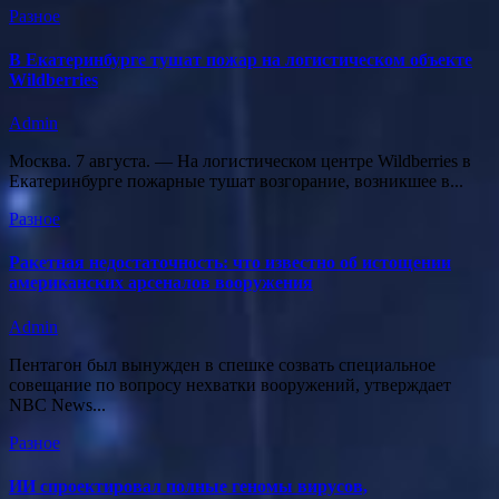
Разное
В Екатеринбурге тушат пожар на логистическом объекте
Wildberries
Admin
Москва. 7 августа. — На логистическом центре Wildberries в
Екатеринбурге пожарные тушат возгорание, возникшее в...
Разное
Ракетная недостаточность: что известно об истощении
американских арсеналов вооружения
Admin
Пентагон был вынужден в спешке созвать специальное
совещание по вопросу нехватки вооружений, утверждает
NBC News...
Разное
ИИ спроектировал полные геномы вирусов,