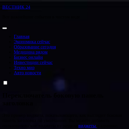
Перейти
ВЕСТНИК 24
к
Все важнейшие события в чистом виде
содержанию
Главная
Экономика сейчас
Образование сегодня
Медицина рядом
Бизнес онлайн
Инвестиции сейчас
Техно мир
Авто новости
Переключатель боковую панель
заголовка
Это пример виджета, показывающего, как выглядит боковая
панель заголовка по умолчанию. Вы можете добавить
пользовательские виджеты из раздела
виджеты
в админке.