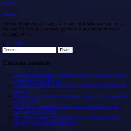
играх
Admin
Шелби обнаружил несколько толкований Закона о товарных
биржах (CEA) и высказался против принципа приоритета
федерального...
Пагинация
1
2
…
630
Найти:
записей
Свежие записи
Замглавы Минстроя Стасишин сравнил качество жилья
в России и Нью-Йорке
Японская компания SDRS выпустила холодильник для
людей
От каких материалов при ремонте дома стоит отказаться
в 2026 году
Пашинян: ограничения экспорта из Армении портят
впечатление о ЕАЭС
Не мясо, а сахар? Ученые предложили новую версию
эволюции человеческого мозга