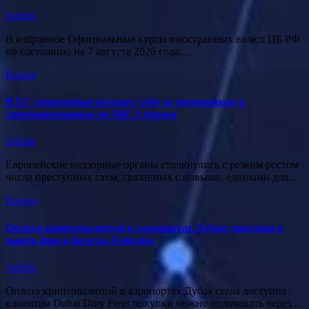
Admin
В избранное Официальные курсы иностранных валют ЦБ РФ
по состоянию на 7 августа 2026 года:...
Разное
В ЕС мошенники выдают себя за чиновников и
лицензированные по MiCA биржи
Admin
Европейские надзорные органы столкнулись с резким ростом
числа преступных схем, связанных с новыми, едиными для...
Разное
Оплата криптовалютой в аэропортах Дубая: покупки в
дьюти-фри и билеты Emirates
Admin
Оплата криптовалютой в аэропортах Дубая стала доступна
клиентам Dubai Duty Free: покупки можно оплачивать через...