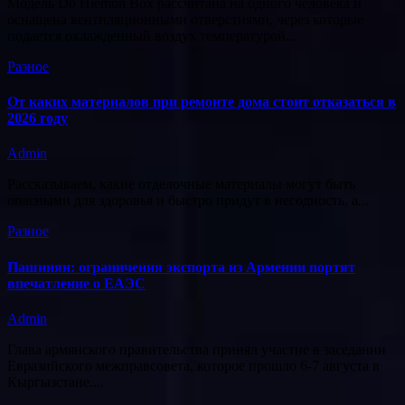
Модель Do Hiemon Box рассчитана на одного человека и
оснащена вентиляционными отверстиями, через которые
подается охлажденный воздух температурой...
Разное
От каких материалов при ремонте дома стоит отказаться в
2026 году
Admin
Рассказываем, какие отделочные материалы могут быть
опасными для здоровья и быстро придут в негодность, а...
Разное
Пашинян: ограничения экспорта из Армении портят
впечатление о ЕАЭС
Admin
Глава армянского правительства принял участие в заседании
Евразийского межправсовета, которое прошло 6-7 августа в
Кыргызстане....