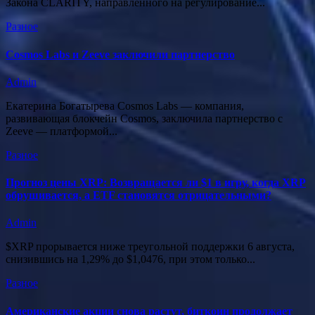
Закона CLARITY, направленного на регулирование...
Разное
Cosmos Labs и Zeeve заключили партнерство
Admin
Екатерина Богатырева Cosmos Labs — компания,
развивающая блокчейн Cosmos, заключила партнерство с
Zeeve — платформой...
Разное
Прогноз цены XRP: Возвращается ли $1 в игру, когда XRP
обрушивается, а ETF становятся отрицательными?
Admin
$XRP прорывается ниже треугольной поддержки 6 августа,
снизившись на 1,29% до $1,0476, при этом только...
Разное
Американские акции снова растут, биткоин продолжает