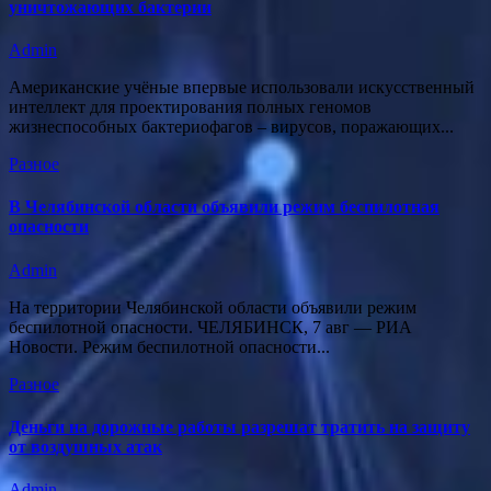
уничтожающих бактерии
Admin
Американские учёные впервые использовали искусственный
интеллект для проектирования полных геномов
жизнеспособных бактериофагов – вирусов, поражающих...
Разное
В Челябинской области объявили режим беспилотная
опасности
Admin
На территории Челябинской области объявили режим
беспилотной опасности. ЧЕЛЯБИНСК, 7 авг — РИА
Новости. Режим беспилотной опасности...
Разное
Деньги на дорожные работы разрешат тратить на защиту
от воздушных атак
Admin