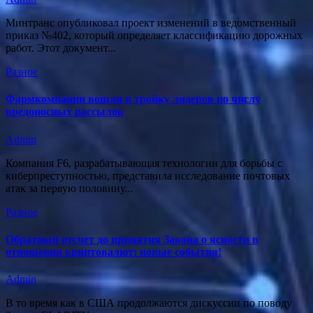
Минтранс опубликовал проект изменений в ведомственный
приказ №402, который определяет классификацию дорожных
работ. Этот документ...
Разное
Фармкомпании вошли в тройку лидеров по числу
вредоносных рассылок
Admin
Компания F6, разрабатывающая технологии для борьбы с
киберпреступностью, представила исследование почтовых
атак за первую половину...
Разное
Обратный отсчет до принятия Закона о ясности в
отношении криптовалют: новые события!
Admin
В то время как в США продолжаются дискуссии по поводу