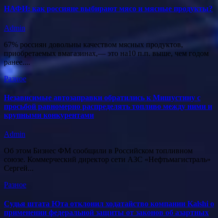
НАФИ: как россияне выбирают мясо и мясные продукты?
Admin
67% россиян довольны качеством мясных продуктов,
приобретаемых вмагазинах,— это на10 п.п. выше, чем годом
ранее....
Разное
Независимые автозаправки обратились к Мишустину с
просьбой равномерно распределять топливо между ними и
крупными конкурентами
Admin
Об этом Бизнес ФМ сообщили в Российском топливном
союзе. Коммерческий директор сети АЗС «Нефтьмагистраль»
Сергей...
Разное
Судья штата Юта отклонил ходатайство компании Kalshi о
применении федеральной защиты от законов об азартных