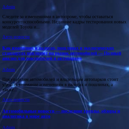
Admin
Следите за изменениями в автопроме, чтобы оставаться
конкурентоспособными. Недавние кадры тестирования новых
моделей Toyota и...
Авто новости
Как изменения в налогах, пошлинах и экологических
стандартах повлияют на рынок автомобилей — Полный
анализ для покупателей и автопарков
Admin
Покупателям автомобилей и владельцам автопарков стоит
уделить внимание изменениям в налогах и пошлинах, а
также...
Авто новости
Автомобильные новости — последние тренды, обзоры и
аналитика в мире авто
Admin