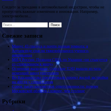
Следите за трендами в автомобильной индустрии, чтобы не
пропустить важные изменения и инновации. Например,
электромобили...
Найти:
Свежие записи
Минус 43 градуса и почти полная темнота: в
Антарктиде спасли тяжелобольного ученого-
американца
МИД России: Позиция США по Украине «не стыкуется
со стремлением к миру»
Огненные выходные: Одесские ТЭЦ вышли из чата,
немецкий завод уничтожен
Во Владивостоке презентовали проект жилой застройки
на 400 га у сопки Синяя
Сорок тысяч километров ответственности: почему
Московской области сложнее, чем столице
Рубрики