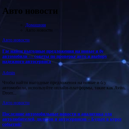
Авто новости
Домашняя
Авто новости
Авто новости
Где найти выгодные предложения на новые и бу
автомобили — советы по проверке авто и выбору
надежного автосервиса
Admin
Чтобы найти выгодные предложения на новые и б/у
автомобили, используйте онлайн-платформы, такие как Avito,
Drom...
Авто новости
Последние автомобильные новости и аналитика для
автолюбителей, дилеров и автосервисов – Будьте в курсе
событий!