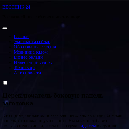
Перейти
ВЕСТНИК 24
к
Все важнейшие события в чистом виде
содержанию
Главная
Экономика сейчас
Образование сегодня
Медицина рядом
Бизнес онлайн
Инвестиции сейчас
Техно мир
Авто новости
Переключатель боковую панель
заголовка
Это пример виджета, показывающего, как выглядит боковая
панель заголовка по умолчанию. Вы можете добавить
пользовательские виджеты из раздела
виджеты
в админке.