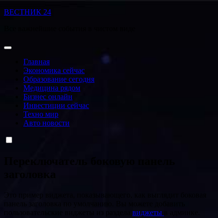
Перейти
ВЕСТНИК 24
к
Все важнейшие события в чистом виде
содержанию
Главная
Экономика сейчас
Образование сегодня
Медицина рядом
Бизнес онлайн
Инвестиции сейчас
Техно мир
Авто новости
Переключатель боковую панель
заголовка
Это пример виджета, показывающего, как выглядит боковая
панель заголовка по умолчанию. Вы можете добавить
пользовательские виджеты из раздела
виджеты
в админке.