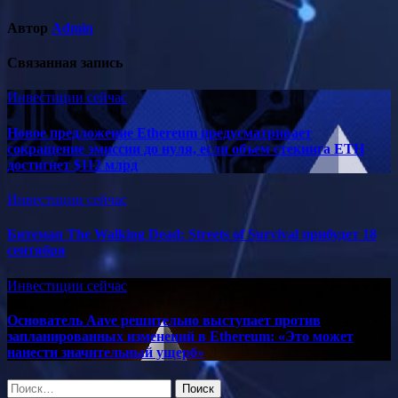
Автор
Admin
Связанная запись
Инвестиции сейчас
Новое предложение Ethereum предусматривает
сокращение эмиссии до нуля, если объем стекинга ETH
достигнет $112 млрд
Инвестиции сейчас
Битемап The Walking Dead: Streets of Survival прибудет 18
сентября
Инвестиции сейчас
Основатель Aave решительно выступает против
запланированных изменений в Ethereum: «Это может
нанести значительный ущерб»
Найти: