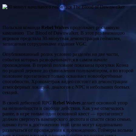
Польская команда
Rebel Wolves
продолжает рекламную
кампанию The Blood of Dawnwalker. В этот раз вниманию
игроков предстала 30-минутная демонстрация геймплея,
записанная сотрудниками издания VGC.
Опубликованный ролик условно разделён на две части,
события которых разворачиваются в самом начале
прохождения. В первой половине показаны прогулки Коэна
по родной деревне до становления полувампиром, а во второй
половине протагонист только осваивает новообретённые
способности. Хронометраж видео состоит из демонстрации
атмосферных локаций, диалогов с NPC и небольших боевых
секций.
В своей дебютной RPG
Rebel Wolves
делает основной упор
на нелинейности и свободе действия. Как уже отмечалось
ранее, в игре только один основной квест — протагонист
должен свергнуть вампирского деспота и спасти свою семью,
однако пути к достижению этой цели могут кардинально
различаться от прохождения к прохождению. Геймеры вольны
хоть в самом начале в одиночку пойти на штурм замка