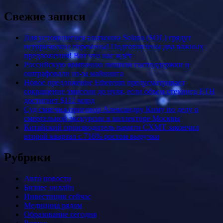
Свежие записи
Для устоявшегося альткоина Solana (SOL) грядут
исторические перемены! Подготовлены два важных
предложения! Вот что нас ждёт
Российскую компанию лишили господдержки и
оштрафовали из-за майнинга
Новое предложение Ethereum предусматривает
сокращение эмиссии до нуля, если объем стекинга ETH
достигнет $112 млрд
Суд смягчил приговор Александру Киму по делу о
смертельной экскурсии в коллекторе Москвы
Китайский производитель памяти CXMT закончил
второй квартал с 716% ростом выручки
Рубрики
Авто новости
Бизнес онлайн
Инвестиции сейчас
Медицина рядом
Образование сегодня