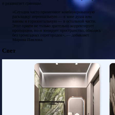
и раздвигает границы.
«Сегодня часто применяют комбинированную
раскладку: вертикальную — в зоне душа или
ванны и горизонтальную — в остальной части.
Этот приём не только зрительно корректирует
пропорции, но и зонирует пространство, обходясь
без громоздких перегородок», — добавляет
Марина Павлова.
Свет