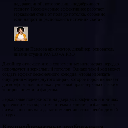
над раковиной, которое лишь подчёркивает
тесноту. Несоизмеримо эффективнее работает
зеркальная стена от пола до потолка, особенно
если напротив расположить источник света».
Марина Павлова архитектор, дизайнер, основатель
дизайн-студии PAVLOVA.PRO
Дизайнер отмечает, что в современных интерьерах нередко
используют и зеркальный потолок. Однако такой ход может
создать эффект бесконечного колодца. Чтобы избежать
ощущения «перевёрнутого мира», которое порой вызывает
дискомфорт, для потолка лучше выбирать зеркала с лёгким
тонированием или фацетом.
Зеркальные поверхности на дверцах шкафчиков и в нишах
зрительно «растворяют» системы хранения, избавляют от
визуального шума и дарят помещению столь необходимый
воздух.
Крупноформатные изображения