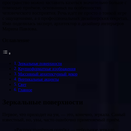
пространство можно заставить казаться значительно больше с
помощью приёмов, основанных на особенностях
человеческого восприятия. Речь идёт не просто о тонкой игре
с ощущениями, а о профессиональных дизайнерских секретах.
Ими поделилась эксперт, архитектор и дизайнер интерьеров
Марина Павлова.
Оглавление
Зеркальные поверхности
Крупноформатные изображения
Массивный архитектурный декор
Вертикальные акценты
Свет
Главное
Зеркальные поверхности
Первое, что приходит на ум, — это, конечно, зеркала. Самый
известный, но, увы, часто ошибочно применяемый приём.
«Распространённая ошибка — небольшое зеркало