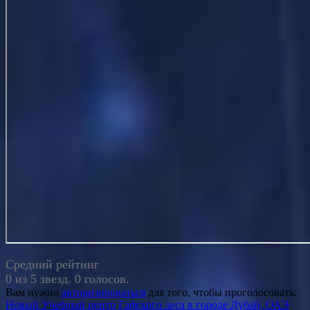
Средний рейтинг
0 из 5 звезд. 0 голосов.
Вам нужно
авторизироваться
для того, чтобы проголосовать.
Навигация
Новый Учебный центр Гафского леса в городе Дубай, ОАЭ