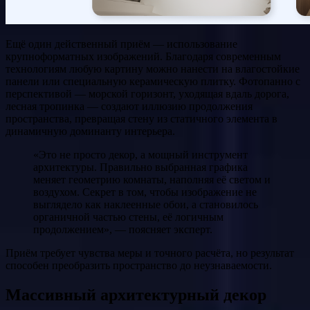
Ещё один действенный приём — использование
крупноформатных изображений. Благодаря современным
технологиям любую картину можно нанести на влагостойкие
панели или специальную керамическую плитку. Фотопанно с
перспективой — морской горизонт, уходящая вдаль дорога,
лесная тропинка — создают иллюзию продолжения
пространства, превращая стену из статичного элемента в
динамичную доминанту интерьера.
«Это не просто декор, а мощный инструмент
архитектуры. Правильно выбранная графика
меняет геометрию комнаты, наполняя её светом и
воздухом. Секрет в том, чтобы изображение не
выглядело как наклеенные обои, а становилось
органичной частью стены, её логичным
продолжением», — поясняет эксперт.
Приём требует чувства меры и точного расчёта, но результат
способен преобразить пространство до неузнаваемости.
Массивный архитектурный декор