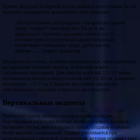
Приём, который на первый взгляд кажется нелогичным, но на
практике оказывается чрезвычайно действенным.
«Распространено заблуждение, что архитектурный
декор "съедает" пространство. На деле же
происходит обратное: высокий плинтус (от 15
сантиметров) и потолочный карниз визуально
вытягивают помещение вверх, добавляя ему
объёма», — уверяет декоратор.
Молдинги на стенах, особенно вертикальные, также работают
на ощущение большей высоты. Ключевой момент —
соблюдение пропорций. Для санузла высотой 2,5–2,7 метра
оптимальная высота плинтуса составляет 15–20 см, а ширина
молдингов — 5–7 см. Слишком массивные элементы
действительно способны утяжелить пространство.
Вертикальные акценты
Четвертый приём основан на управлении взглядом.
Вертикальная раскладка плитки, особенно узкого формата,
заставляет взгляд двигаться снизу вверх, создавая иллюзию
более высокого помещения. Эффект усиливается при
использовании глянцевой поверхности, которая отражает свет