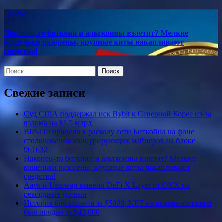
Разное
Наконец-то биткоин и альткоины взлетят? Мелкие
кошельки разорены, крупные киты накапливают
средства!
Найти:
Свежие записи
Суд США поддержал иск Bybit к Северной Корее из-за
взлома на $1,5 млрд
BIP-110 привело к расколу сети Биткойна на фоне
столкновения конкурирующих майнеров на блоке
961632
Наконец-то биткоин и альткоины взлетят? Мелкие
кошельки разорены, крупные киты накапливают
средства!
Aave и Uniswap вывели DeFi X Layer от OKX на
рекордные уровни
История бриллианта за $5000, NFT на основе которого
был продан за $43,000