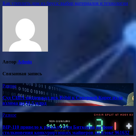
Как утеплить дом из бруса: выбор материалов и технологии
по
записям
Автор
Admin
Связанная запись
Разное
Суд США поддержал иск Bybit к Северной Корее из-за
взлома на $1,5 млрд
Разное
BIP-110 привело к расколу сети Биткойна на фоне
столкновения конкурирующих майнеров на блоке 961632