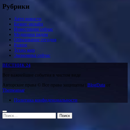
Рубрики
Авто новости
Бизнес онлайн
Инвестиции сейчас
Медицина рядом
Образование сегодня
Разное
Техно мир
Экономика сейчас
ВЕСТНИК 24
Все важнейшие события в чистом виде
Авторские права © Все права защищены
|
BlogData
от
Themeansar
.
Политика конфиденциальности
Найти: