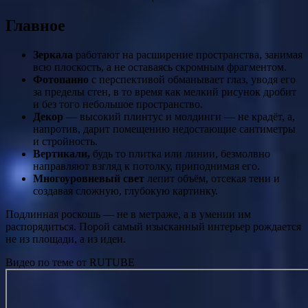
Главное
Зеркала
работают на расширение пространства, занимая
всю плоскость, а не оставаясь скромным фрагментом.
Фотопанно
с перспективой обманывает глаз, уводя его
за пределы стен, в то время как мелкий рисунок дробит
и без того небольшое пространство.
Декор
— высокий плинтус и молдинги — не крадёт, а,
напротив, дарит помещению недостающие сантиметры
и стройность.
Вертикали,
будь то плитка или линии, безмолвно
направляют взгляд к потолку, приподнимая его.
Многоуровневый свет
лепит объём, отсекая тени и
создавая сложную, глубокую картинку.
Подлинная роскошь — не в метраже, а в умении им
распорядиться. Порой самый изысканный интерьер рождается
не из площади, а из идеи.
Видео по теме от RUTUBE