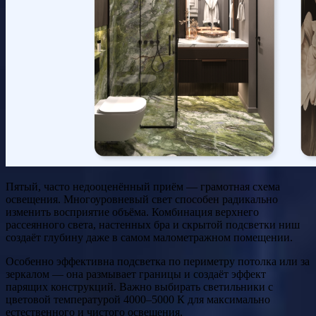
Пятый, часто недооценённый приём — грамотная схема
освещения. Многоуровневый свет способен радикально
изменить восприятие объёма. Комбинация верхнего
рассеянного света, настенных бра и скрытой подсветки ниш
создаёт глубину даже в самом малометражном помещении.
Особенно эффективна подсветка по периметру потолка или за
зеркалом — она размывает границы и создаёт эффект
парящих конструкций. Важно выбирать светильники с
цветовой температурой 4000–5000 К для максимально
естественного и чистого освещения.