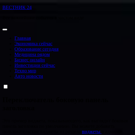
Перейти
ВЕСТНИК 24
к
Все важнейшие события в чистом виде
содержанию
Главная
Экономика сейчас
Образование сегодня
Медицина рядом
Бизнес онлайн
Инвестиции сейчас
Техно мир
Авто новости
Переключатель боковую панель
заголовка
Это пример виджета, показывающего, как выглядит боковая
панель заголовка по умолчанию. Вы можете добавить
пользовательские виджеты из раздела
виджеты
в админке.