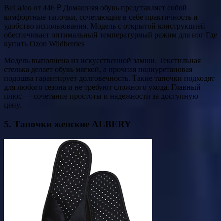
BeLaJeo от 446 ₽ Домашняя обувь представляет собой
комфортные тапочки, сочетающие в себе практичность и
удобство использования. Модель с открытой конструкцией
обеспечивает оптимальный температурный режим для ног Где
купить Ozon Wildberries
Модель выполнена из искусственной замши. Текстильная
стелька делает обувь мягкой, а прочная полиуретановая
подошва гарантирует долговечность. Такие тапочки подходят
для любого сезона и не требуют сложного ухода. Главный
плюс — сочетание простоты и надежности за доступную
цену.
5. Тапочки женские ALBERY