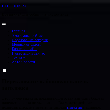
Перейти
ВЕСТНИК 24
к
Все важнейшие события в чистом виде
содержанию
Главная
Экономика сейчас
Образование сегодня
Медицина рядом
Бизнес онлайн
Инвестиции сейчас
Техно мир
Авто новости
Переключатель боковую панель
заголовка
Это пример виджета, показывающего, как выглядит боковая
панель заголовка по умолчанию. Вы можете добавить
пользовательские виджеты из раздела
виджеты
в админке.