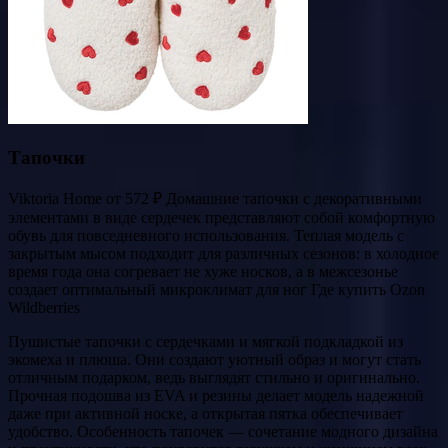
Тапочки
Viktoria Home от 572 ₽ Домашние тапочки с декоративными
элементами в виде сердечек представляют собой комфортную
обувь для повседневного использования. Теплая модель с
закрытым мысом подходит для различных сезонов: в холодное
время года она согревает не хуже носков, а в межсезонье
создает оптимальный микроклимат для ног Где купить Ozon
Wildberries
Пушистые тапочки с сердечками и мягкой подкладкой из
экомеха и плюша. Они создают уютный образ и могут стать
отличным подарком, ведь выглядят стильно и оригинально.
Прочная подошва из EVA и резины делает модель надежной
даже при активной носке, а открытая пятка обеспечивает
удобство. Особенность тапочек — сочетание модного дизайна