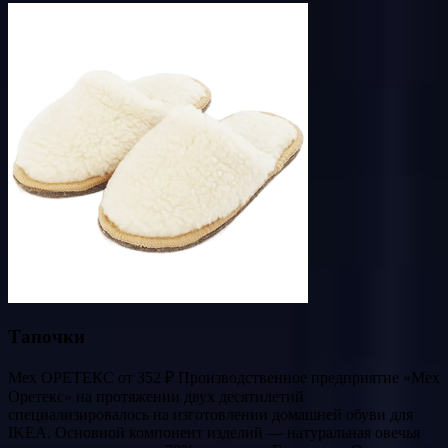
Тапочки
Мех ОРЕТЕКС от 352 ₽ Производственное предприятие «Мех
Оретекс» на протяжении двух десятилетий
специализировалось на изготовлении домашней обуви для
IKEA. Основной компонент изделий — натуральная овечья