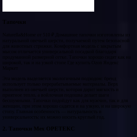
Тапочки
Naturella&Home от 510 ₽ Домашние тапочки изготовлены из
натуральной овечьей шерсти, получаемой путем безопасной
для животных стрижки. Комфортная модель с закрытым
мысом отличается универсальной посадкой благодаря
продуманной размерной сетке. Тапочки хорошо сидят как на
широкой, так и на узкой стопе Где купить Ozon Яндекс
Маркет
Эта модель выделяется экологичным подходом: бренд
использует только перерабатываемые материалы. Верх
выполнен из овечьей шерсти, которая дарит мягкость и
приятное тепло, а войлочная подошва делает шаги
бесшумными. Тапочки подойдут как для мужчин, так и для
женщин, при этом хорошо садятся и на узкую, и на широкую
стопу. Главная особенность — натуральность и
универсальность: их можно носить круглый год.
2. Тапочки Мех ОРЕТЕКС