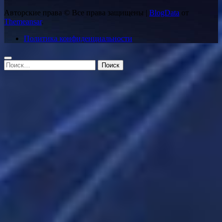
Авторские права © Все права защищены
|
BlogData
от
Themeansar
.
Политика конфиденциальности
Найти: