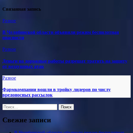
Связанная запись
Разное
В Челябинской области объявили режим беспилотная
опасности
Разное
Деньги на дорожные работы разрешат тратить на защиту
от воздушных атак
Разное
Фармкомпании вошли в тройку лидеров по числу
вредоносных рассылок
Найти:
Свежие записи
В Челябинской области объявили режим беспилотная