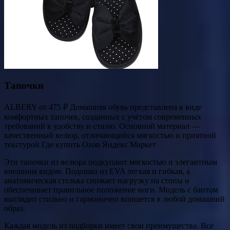
Тапочки
ALBERY от 475 ₽ Домашняя обувь представлена в виде
комфортных тапочек, созданных с учётом современных
требований к удобству и стилю. Основной материал —
качественный велюр, отличающийся мягкостью и приятной
текстурой Где купить Ozon Яндекс Маркет
Эти тапочки из велюра подкупают мягкостью и элегантным
внешним видом. Подошва из EVA легкая и гибкая, а
анатомическая стелька снижает нагрузку на стопы и
обеспечивает правильное положение ноги. Модель с бантом
выглядит стильно и гармонично впишется в любой домашний
образ.
Каждая модель из подборки имеет свои преимущества. Все