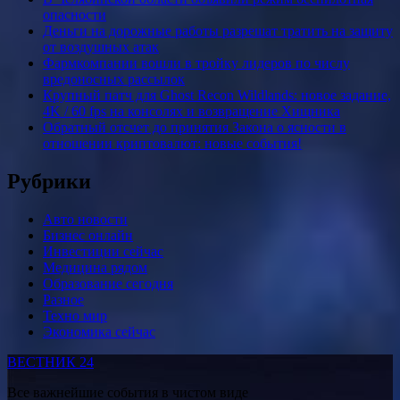
опасности
Деньги на дорожные работы разрешат тратить на защиту
от воздушных атак
Фармкомпании вошли в тройку лидеров по числу
вредоносных рассылок
Крупный патч для Ghost Recon Wildlands: новое задание,
4K / 60 fps на консолях и возвращение Хищника
Обратный отсчет до принятия Закона о ясности в
отношении криптовалют: новые события!
Рубрики
Авто новости
Бизнес онлайн
Инвестиции сейчас
Медицина рядом
Образование сегодня
Разное
Техно мир
Экономика сейчас
ВЕСТНИК 24
Все важнейшие события в чистом виде