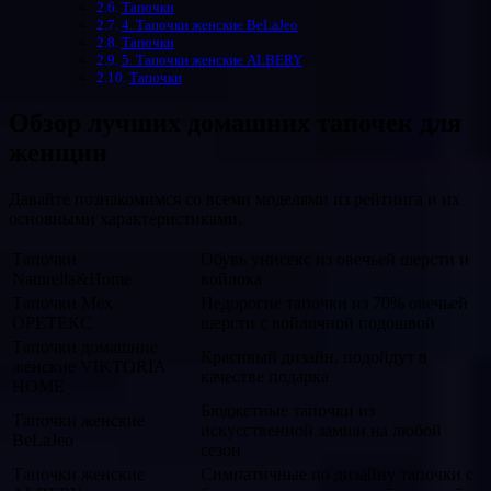
Тапочки
4. Тапочки женские BeLaJeo
Тапочки
5. Тапочки женские ALBERY
Тапочки
Обзор лучших домашних тапочек для
женщин
Давайте познакомимся со всеми моделями из рейтинга и их
основными характеристиками.
Тапочки
Обувь унисекс из овечьей шерсти и
Naturella&Home
войлока
Тапочки Мех
Недорогие тапочки из 70% овечьей
ОРЕТЕКС
шерсти с войлочной подошвой
Тапочки домашние
Красивый дизайн, подойдут в
женские VIKTORIA
качестве подарка
HOME
Бюджетные тапочки из
Тапочки женские
искусственной замши на любой
BeLaJeo
сезон
Тапочки женские
Симпатичные по дизайну тапочки с