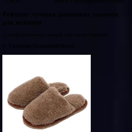
ALBERY
бантом и ортопедической стелькой
Рейтинг лучших домашних тапочек
для женщин
А теперь расскажем о каждой паре обуви подробнее.
1. Тапочки Naturella&Home