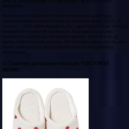
шерсть, составляющая 70% материала Где купить Ozon
Wildberries
Продукция от фабрики отличается высоким качеством,
подтвержденным многолетним сотрудничеством с IKEA. В
составе — 70% овечьей шерсти, что гарантирует сухое тепло и
комфорт без излишней влажности. Подошва полностью
выполнена из войлока, который сохраняет тепло и в то же
время позволяет коже дышать. Это лучший выбор для тех, кто
ценит проверенную временем классику из натуральных
материалов.
3. Тапочки домашние женские VIKTORIA
HOME