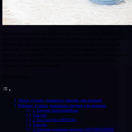
Современные модели отличаются материалами, дизайном и
ценой, поэтому найти вариант по вкусу может быть сложно.
В этом обзоре мы сравним лучшие домашние тапочки для
женщин, чтобы вы смогли выбрать оптимальную пару для
любых потребностей. При подготовке рейтинга мы обращали
внимание не только на цену, но и на материалы, а также
отзывы в онлайн-магазинах.
Оглавление
Обзор лучших домашних тапочек для женщин
Рейтинг лучших домашних тапочек для женщин
1. Тапочки Naturella&Home
Тапочки
2. Тапочки Мех ОРЕТЕКС
Тапочки
3. Тапочки домашние женские VIKTORIA HOME