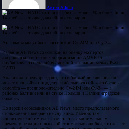
Автор Admin
Атакованы могут быть российский Су-24М или Су-34.
Издание AB News со ссылкой на оценку экспертов
американской ветеранской организации AMVETS
опубликовало сценарий возможной эскалации между РФ и
НАТО.
Аналитики предупреждают, что в ближайшие две недели
может произойти инцидент с гибелью российского боевого
самолёта — предположительно Су-24М или Су-34 — в
районах Балтики или на стыке Польши и Калининградской
области.
По версии собеседников AB News, место предполагаемого
столкновения выбрано не случайно. Именно там
«политический импульс» сочетается с минимальным
временем реакции и высокой стоимостью ошибки, что делает
подобный эпизод наиболее вероятным с точки зрения