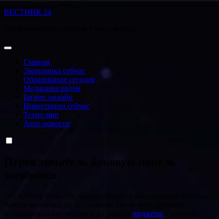
Перейти
ВЕСТНИК 24
к
Все важнейшие события в чистом виде
содержанию
Главная
Экономика сейчас
Образование сегодня
Медицина рядом
Бизнес онлайн
Инвестиции сейчас
Техно мир
Авто новости
Переключатель боковую панель
заголовка
Это пример виджета, показывающего, как выглядит боковая
панель заголовка по умолчанию. Вы можете добавить
пользовательские виджеты из раздела
виджеты
в админке.