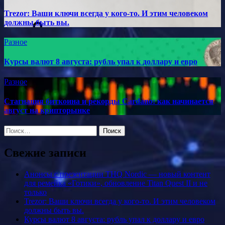
Trezor: Ваши ключи всегда у кого-то. И этим человеком
должны быть вы.
Разное
Курсы валют 8 августа: рубль упал к доллару и евро
Разное
Стагнация биткоина и рекорды Cardano: как начинается
август на крипторынке
Найти:
Свежие записи
Анонсы с презентации THQ Nordic — новый контент
для ремейка «Готики», обновление Titan Quest II и не
только
Trezor: Ваши ключи всегда у кого-то. И этим человеком
должны быть вы.
Курсы валют 8 августа: рубль упал к доллару и евро