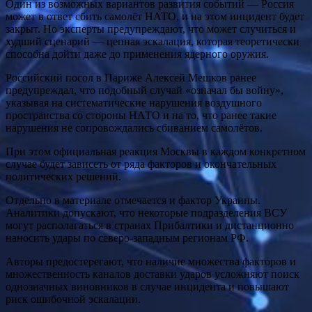
Один из возможных вариантов развития событий — Россия
может в ответ сбить самолёт НАТО, и на этом инцидент будет
закрыт. Но эксперты предупреждают, что может случиться и
худший сценарий — цепная эскалация, которая теоретически
способна дойти даже до применения ядерного оружия.
Российский посол в Париже Алексей Мешков ранее
предупреждал, что подобный случай «означал бы войну»,
указывая на систематические нарушения воздушного
пространства со стороны НАТО и на то, что ранее такие
нарушения не сопровождались сбиванием самолётов.
При этом официальная реакция Москвы в каждом конкретном
случае будет зависеть от ряда факторов и окончательных
политических решений.
Отдельно в материале отмечается и фактор Украины.
Аналитики допускают, что некоторые подразделения ВСУ
могут располагаться в странах Прибалтики и дистанционно
наносить удары по северо-западным регионам РФ.
Авторы предостерегают, что наличие множества факторов и
множественность каналов доставки ударов усложняют поиск
однозначных виновников в случае инцидента и повышают
риск ошибочной эскалации.