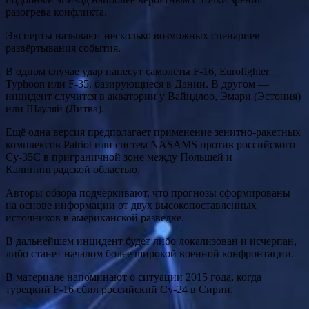
разогрева конфликта.
Эксперты называют несколько возможных сценариев
развёртывания события.
В одном случае удар нанесут самолёты F-16, Eurofighter
Typhoon или F-35, базирующиеся в Дании. В другом —
инцидент случится в акватории у Вайндлоо, Эмари (Эстония)
или Шауляй (Литва).
Ещё одна версия предполагает применение зенитно-ракетных
комплексов Patriot или систем NASAMS против российского
Су-35С в приграничной зоне между Польшей и
Калининградской областью.
Авторы обзора подчёркивают, что прогнозы сформированы
на основе информации от двух высокопоставленных
источников в американской разведке.
В дальнейшем инцидент будет либо локализован и исчерпан,
либо станет началом более широкой военной конфронтации.
В материале напоминают о ситуации 2015 года, когда
турецкий F-16 сбил российский Су-24 в Сирии.