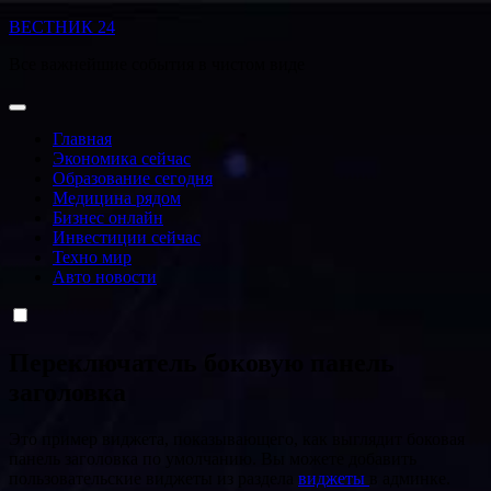
Перейти
ВЕСТНИК 24
к
Все важнейшие события в чистом виде
содержанию
Главная
Экономика сейчас
Образование сегодня
Медицина рядом
Бизнес онлайн
Инвестиции сейчас
Техно мир
Авто новости
Переключатель боковую панель
заголовка
Это пример виджета, показывающего, как выглядит боковая
панель заголовка по умолчанию. Вы можете добавить
пользовательские виджеты из раздела
виджеты
в админке.