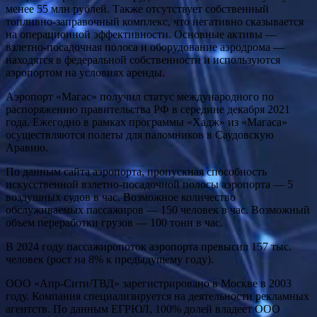
менее 55 млн рублей. Также отсутствует собственный
топливно-заправочный комплекс, что негативно сказывается
на операционной эффективности. Основные активы —
взлетно-посадочная полоса и оборудование аэродрома —
находятся в федеральной собственности и используются
аэропортом на условиях аренды.
Аэропорт «Магас» получил статус международного по
распоряжению правительства РФ в середине декабря 2021
года. Ежегодно в рамках программы «Хадж» из «Магаса»
осуществляются полеты для паломников в Саудовскую
Аравию.
По данным сайта аэропорта, пропускная способность
искусственной взлетно-посадочной полосы аэропорта — 5
воздушных судов в час. Возможное количество
обслуживаемых пассажиров — 150 человек в час. Возможный
объем переработки грузов — 100 тонн в час.
В 2024 году пассажиропоток аэропорта превысил 157 тыс.
человек (рост на 8% к предыдущему году).
ООО «Апр-Сити/ТВД» зарегистрировано в Москве в 2003
году. Компания специализируется на деятельности рекламных
агентств. По данным ЕГРЮЛ, 100% долей владеет ООО