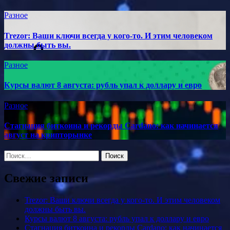
Разное
Trezor: Ваши ключи всегда у кого-то. И этим человеком
должны быть вы.
Разное
Курсы валют 8 августа: рубль упал к доллару и евро
Разное
Стагнация биткоина и рекорды Cardano: как начинается
август на крипторынке
Найти:
Свежие записи
Trezor: Ваши ключи всегда у кого-то. И этим человеком
должны быть вы.
Курсы валют 8 августа: рубль упал к доллару и евро
Стагнация биткоина и рекорды Cardano: как начинается