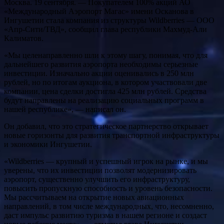
Москва. 19 сентября. — Покупателем 100% акций АО
«Международный Аэропорт Магас» имени Осканова в
Ингушетии стала компания из структуры Wildberries — ООО
«Апр-Сити/ТВД», сообщил глава республики Махмуд-Али
Калиматов.
«Мы целенаправленно шли к этому шагу, понимая, что для
дальнейшего развития аэропорта необходимы серьезные
инвестиции. Изначально акции оценивались в 250 млн
рублей, но по итогам аукциона, в котором участвовали две
компании, цена сделки достигла 425 млн рублей. Средства
будут направлены на реализацию социальных программ в
нашей республике», — написал он.
Он добавил, что это стратегическое партнерство открывает
новые горизонты для развития транспортной инфраструктуры
и экономики Ингушетии.
«Wildberries — крупный и успешный игрок на рынке, и мы
уверены, что их инвестиции позволят модернизировать
аэропорт, существенно улучшить его инфраструктуру,
повысить пропускную способность и уровень безопасности.
Мы рассчитываем на открытие новых авиационных
направлений, в том числе международных, что, несомненно,
даст импульс развитию туризма в нашем регионе и создаст