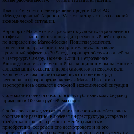
новые рабочие места», — отметил глава Ингушетии.
Власти Ингушетии ранее решили продать 100% АО
«Международный Аэропорт Магас» на торгах из-за сложной
экономической ситуации.
Аэропорт «Магас» сейчас работает в условиях ограниченного
трафика — выполняется лишь один регулярный рейс в день
по направлению Магас-Москва. Попытки увеличить
количество направлений предпринимались, но давали
временный эффект: до 2022 года аэропорт обслуживал рейсы
в Петербург, Самару, Тюмень, Сочи и Петрозаводск.
Впоследствии из-за изменений на авиационном рынке многие
авиакомпании сократили парки самолетов и пересмотрели
маршруты, в том числе отказавшись от полетов в ряд
региональных аэропортов, включая Магас. Из-за этого
аэропорт вновь оказался в сложной экономической ситуации.
Содержание объекта обходилось республиканскому бюджету
примерно в 100 млн рублей ежегодно.
Сообщалось также, что аэропорт не в состоянии обеспечить
собственное развитие. Ключевая инфраструктура устарела и
требует капитального ремонта. Необходимость в
приобретении современного досмотрового и иного
специализированного оборудования оценивается в сумму не