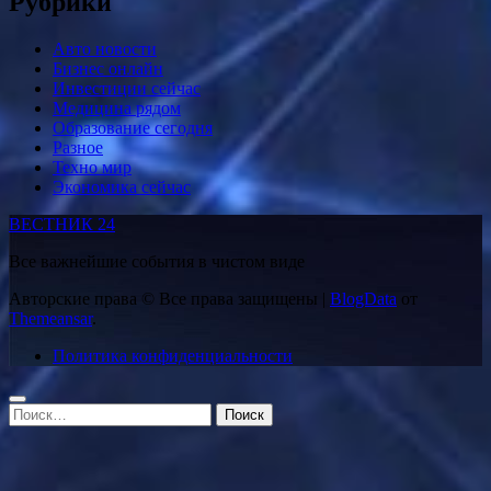
Рубрики
Авто новости
Бизнес онлайн
Инвестиции сейчас
Медицина рядом
Образование сегодня
Разное
Техно мир
Экономика сейчас
ВЕСТНИК 24
Все важнейшие события в чистом виде
Авторские права © Все права защищены
|
BlogData
от
Themeansar
.
Политика конфиденциальности
Найти: