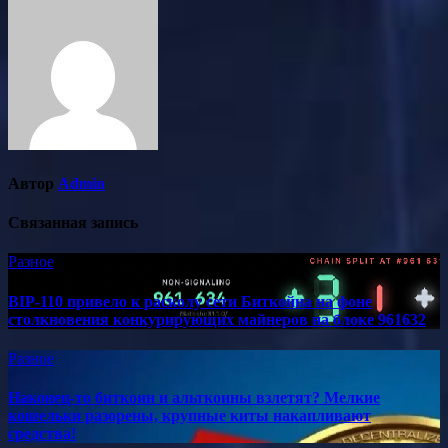
записям
Автор
Admin
Связанная запись
Разное
BIP-110 привело к расколу сети Биткойна на фоне
столкновения конкурирующих майнеров на блоке 961632
Разное
Наконец-то биткоин и альткоины взлетят? Мелкие
кошельки разорены, крупные киты накапливают
средства!