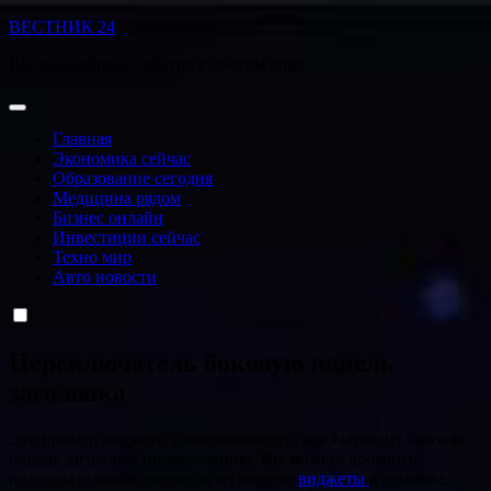
Перейти
ВЕСТНИК 24
к
Все важнейшие события в чистом виде
содержанию
Главная
Экономика сейчас
Образование сегодня
Медицина рядом
Бизнес онлайн
Инвестиции сейчас
Техно мир
Авто новости
Переключатель боковую панель
заголовка
Это пример виджета, показывающего, как выглядит боковая
панель заголовка по умолчанию. Вы можете добавить
пользовательские виджеты из раздела
виджеты
в админке.