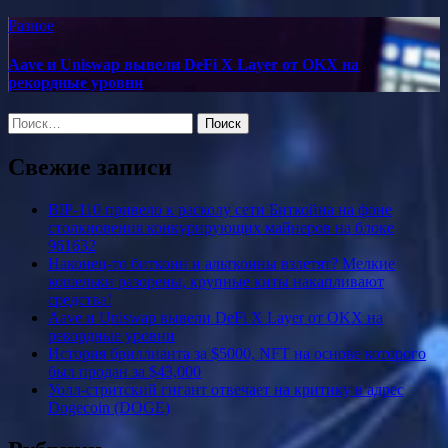
Разное
Aave и Uniswap вывели DeFi X Layer от OKX на
рекордные уровни
Найти:
Свежие записи
BIP-110 привело к расколу сети Биткойна на фоне
столкновения конкурирующих майнеров на блоке
961632
Наконец-то биткоин и альткоины взлетят? Мелкие
кошельки разорены, крупные киты накапливают
средства!
Aave и Uniswap вывели DeFi X Layer от OKX на
рекордные уровни
История бриллианта за $5000, NFT на основе которого
был продан за $43,000
Уолл-стритский гигант отвечает на критику в адрес
Dogecoin (DOGE)