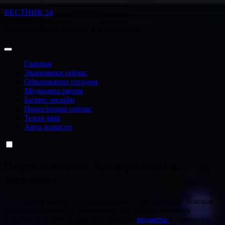
Перейти
ВЕСТНИК 24
к
Все важнейшие события в чистом виде
содержанию
Главная
Экономика сейчас
Образование сегодня
Медицина рядом
Бизнес онлайн
Инвестиции сейчас
Техно мир
Авто новости
Переключатель боковую панель
заголовка
Это пример виджета, показывающего, как выглядит боковая
панель заголовка по умолчанию. Вы можете добавить
пользовательские виджеты из раздела
виджеты
в админке.