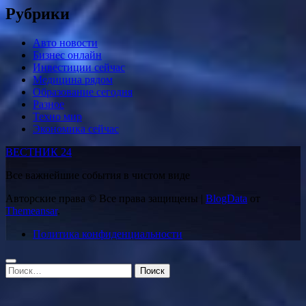
Рубрики
Авто новости
Бизнес онлайн
Инвестиции сейчас
Медицина рядом
Образование сегодня
Разное
Техно мир
Экономика сейчас
ВЕСТНИК 24
Все важнейшие события в чистом виде
Авторские права © Все права защищены
|
BlogData
от
Themeansar
.
Политика конфиденциальности
Найти: