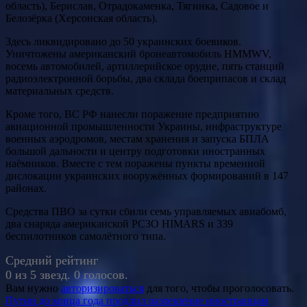
область), Берислав, Отрадокаменка, Тягинка, Садовое и
Белозёрка (Херсонская область).
Здесь ликвидировано до 50 украинских боевиков.
Уничтожены американский бронеавтомобиль HMMWV,
восемь автомобилей, артиллерийское орудие, пять станций
радиоэлектронной борьбы, два склада боеприпасов и склад
материальных средств.
Кроме того, ВС РФ нанесли поражение предприятию
авиационной промышленности Украины, инфраструктуре
военных аэродромов, местам хранения и запуска БПЛА
большой дальности и центру подготовки иностранных
наёмников. Вместе с тем поражены пункты временной
дислокации украинских вооружённых формирований в 147
районах.
Средства ПВО за сутки сбили семь управляемых авиабомб,
два снаряда американской РСЗО HIMARS и 339
беспилотников самолётного типа.
Средний рейтинг
0 из 5 звезд. 0 голосов.
Вам нужно
авторизироваться
для того, чтобы проголосовать.
Навигация
Путин до конца года продлил разрешение иностранцам