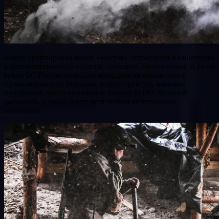
Бойцы группировки войск «Восток» освободили Калиновское
в Днепропетровской области, сообщило Минобороны. В то же
время ВС России поразили предприятие авиационной
промышленности Украины, инфраструктуру военных
аэродромов, места хранения и запуска БПЛА большой
дальности, а также центр подготовки иностранных
наёмников.