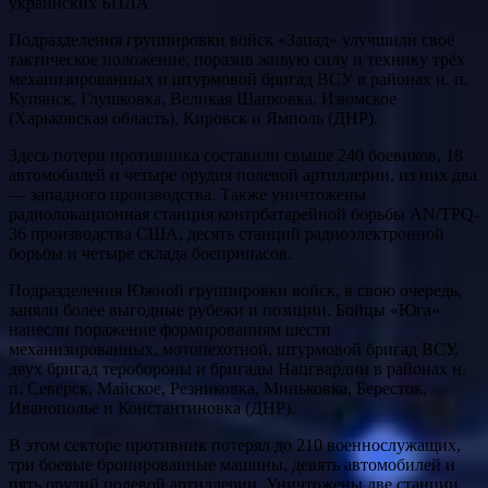
украинских БПЛА
Подразделения группировки войск «Запад» улучшили своё
тактическое положение, поразив живую силу и технику трёх
механизированных и штурмовой бригад ВСУ в районах н. п.
Купянск, Глушковка, Великая Шапковка, Изюмское
(Харьковская область), Кировск и Ямполь (ДНР).
Здесь потери противника составили свыше 240 боевиков, 18
автомобилей и четыре орудия полевой артиллерии, из них два
— западного производства. Также уничтожены
радиолокационная станция контрбатарейной борьбы AN/TPQ-
36 производства США, десять станций радиоэлектронной
борьбы и четыре склада боеприпасов.
Подразделения Южной группировки войск, в свою очередь,
заняли более выгодные рубежи и позиции. Бойцы «Юга»
нанесли поражение формированиям шести
механизированных, мотопехотной, штурмовой бригад ВСУ,
двух бригад теробороны и бригады Нацгвардии в районах н.
п. Северск, Майское, Резниковка, Миньковка, Бересток,
Иванополье и Константиновка (ДНР).
В этом секторе противник потерял до 210 военнослужащих,
три боевые бронированные машины, девять автомобилей и
пять орудий полевой артиллерии. Уничтожены две станции