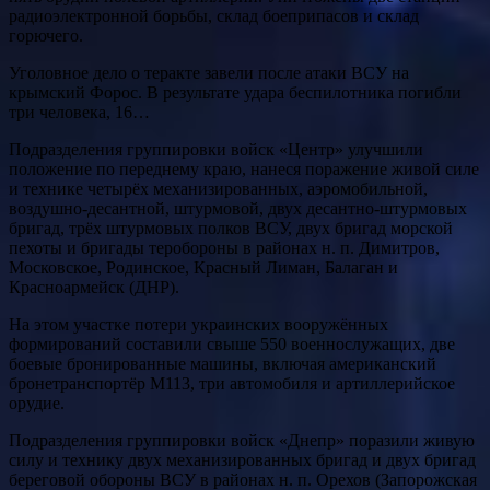
радиоэлектронной борьбы, склад боеприпасов и склад
горючего.
Уголовное дело о теракте завели после атаки ВСУ на
крымский Форос. В результате удара беспилотника погибли
три человека, 16…
Подразделения группировки войск «Центр» улучшили
положение по переднему краю, нанеся поражение живой силе
и технике четырёх механизированных, аэромобильной,
воздушно-десантной, штурмовой, двух десантно-штурмовых
бригад, трёх штурмовых полков ВСУ, двух бригад морской
пехоты и бригады теробороны в районах н. п. Димитров,
Московское, Родинское, Красный Лиман, Балаган и
Красноармейск (ДНР).
На этом участке потери украинских вооружённых
формирований составили свыше 550 военнослужащих, две
боевые бронированные машины, включая американский
бронетранспортёр М113, три автомобиля и артиллерийское
орудие.
Подразделения группировки войск «Днепр» поразили живую
силу и технику двух механизированных бригад и двух бригад
береговой обороны ВСУ в районах н. п. Орехов (Запорожская