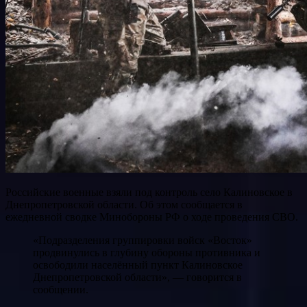
Российские военные взяли под контроль село Калиновское в
Днепропетровской области. Об этом сообщается в
ежедневной сводке Минобороны РФ о ходе проведения СВО.
«Подразделения группировки войск «Восток»
продвинулись в глубину обороны противника и
освободили населённый пункт Калиновское
Днепропетровской области», — говорится в
сообщении.