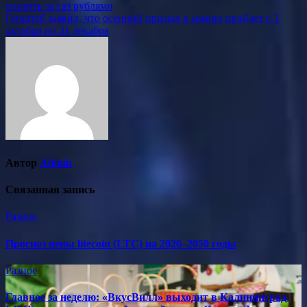
платить за газ рублями
по
Генштаб заявил, что осенний призыв в армию пройдет с 1
записям
октября по 31 декабря
Автор
Admin
Связанная запись
Разное
Прогноз цены litecoin (LTC) на 2026–2050 годы
Разное
Главное за неделю: «ВкусВилл» выходит в Калининград,