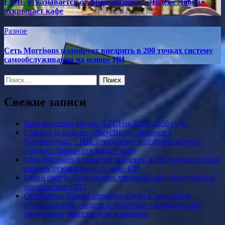
LIMÉ отказывается от франчайзинга, «Яндекс Лавка»
открывает кафе
Разное
Сеть Morrisons планирует внедрить в 200 точках систему
самообслуживания на основе ИИ
Найти:
Свежие записи
Прогноз цены litecoin (LTC) на 2026–2050 годы
Главное за неделю: «ВкусВилл» выходит в
Калининград, LIMÉ отказывается от франчайзинга,
«Яндекс Лавка» открывает кафе
Сеть Morrisons планирует внедрить в 200 точках систему
самообслуживания на основе ИИ
Банки смогут блокировать переводы при обнаружении
вредоносного ПО
Основатель Bitmart опроверг слухи о нецелевом
использовании средств и пообещал упорядоченное
завершение деятельности компании