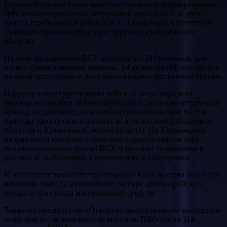
Бойцы «Востока» также нанесли поражение формированиям
трёх механизированных, штурмовой бригад ВСУ и двух
бригад теробороны в районах н. п. Гавриловка, Орестополь
(Днепропетровская область) и Червоное (Запорожская
область).
На этом направлении ВСУ потеряли до 295 боевиков, три
боевые бронированные машины, 14 автомобилей, три орудия
полевой артиллерии и две станции радиоэлектронной борьбы.
Подразделения группировки войск «Север» поразили
формирования двух механизированных, десантно-штурмовой
бригад, штурмового, десантно-штурмового полков ВСУ и
бригады теробороны в районах н. п. Алексеевка, Варачино,
Могрица и Юнаковка (Сумская область). На Харьковском
направлении нанесено поражение подразделениям трёх
механизированных бригад ВСУ и бригады теробороны в
районах н. п. Волчанск, Синельниково и Григоровка.
В зоне ответственности группировки Киев потерял более 190
боевиков, танк, 12 автомобилей, четыре артиллерийских
орудия и три склада материальных средств.
Также на russian.rt.com «Отразили массированную воздушную
атаку врага»: за ночь российские силы ПВО сбили 114