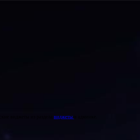
ские виджеты из раздела
виджеты
в админке.