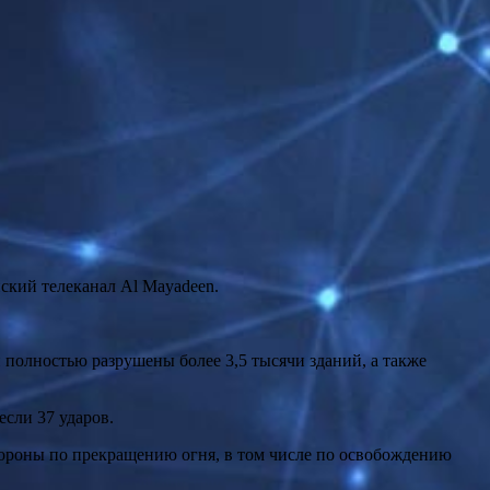
нский телеканал Al Mayadeen.
ли полностью разрушены более 3,5 тысячи зданий, а также
сли 37 ударов.
ороны по прекращению огня, в том числе по освобождению