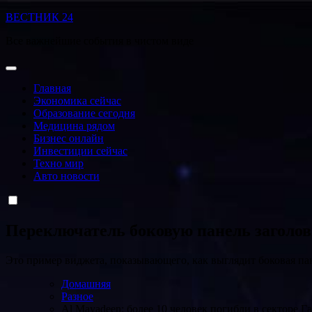
Перейти
ВЕСТНИК 24
к
Все важнейшие события в чистом виде
содержанию
Главная
Экономика сейчас
Образование сегодня
Медицина рядом
Бизнес онлайн
Инвестиции сейчас
Техно мир
Авто новости
Переключатель боковую панель заголо
Это пример виджета, показывающего, как выглядит боковая па
Домашняя
Разное
Al Mayadeen: более 10 человек погибли в секторе Га