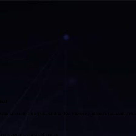
вка
нель заголовка по умолчанию. Вы можете добавить пользователь
за ночью из-за атак Израиля