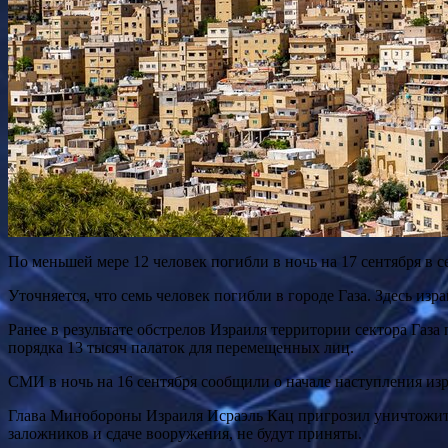
По меньшей мере 12 человек погибли в ночь на 17 сентября в с
Уточняется, что семь человек погибли в городе Газа. Здесь из
Ранее в результате обстрелов Израиля территории сектора Газа
порядка 13 тысяч палаток для перемещенных лиц.
СМИ в ночь на 16 сентября сообщили о начале наступления из
Глава Минобороны Израиля Исраэль Кац пригрозил уничтожить
заложников и сдаче вооружения, не будут приняты.