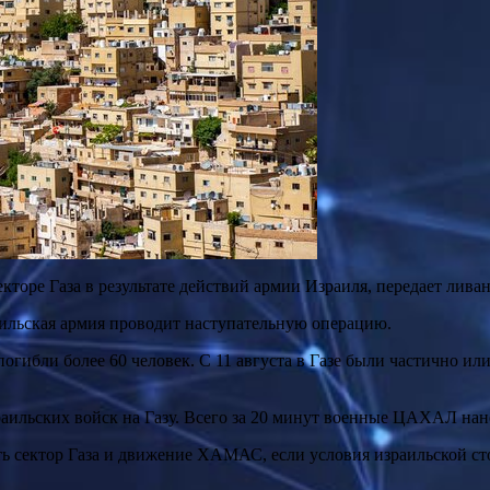
екторе Газа в результате действий армии Израиля, передает лива
раильская армия проводит наступательную операцию.
 погибли более 60 человек. С 11 августа в Газе были частично и
раильских войск на Газу. Всего за 20 минут военные ЦАХАЛ нане
 сектор Газа и движение ХАМАС, если условия израильской ст