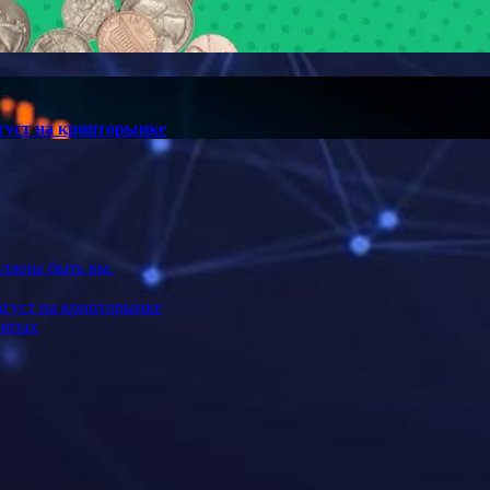
густ на крипторынке
должны быть вы.
вгуст на крипторынке
лютах