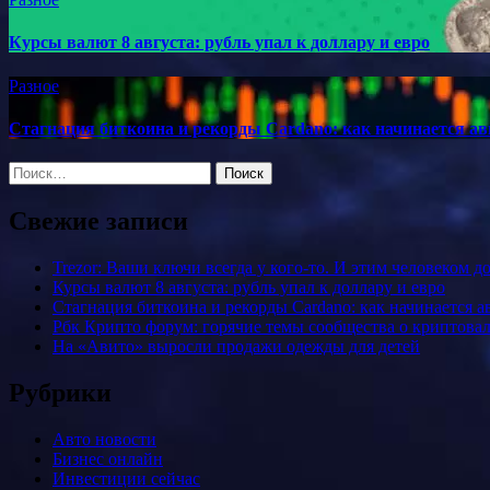
Курсы валют 8 августа: рубль упал к доллару и евро
Разное
Стагнация биткоина и рекорды Cardano: как начинается ав
Найти:
Свежие записи
Trezor: Ваши ключи всегда у кого-то. И этим человеком 
Курсы валют 8 августа: рубль упал к доллару и евро
Стагнация биткоина и рекорды Cardano: как начинается а
Рбк Крипто форум: горячие темы сообщества о криптова
На «Авито» выросли продажи одежды для детей
Рубрики
Авто новости
Бизнес онлайн
Инвестиции сейчас