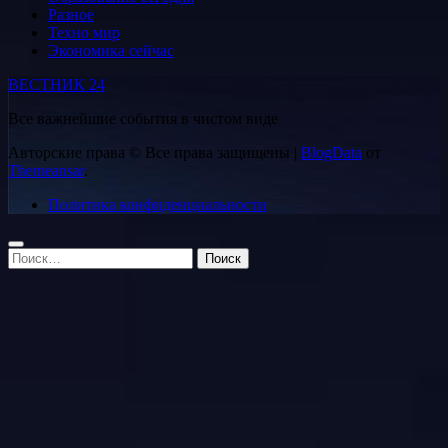
Разное
Техно мир
Экономика сейчас
ВЕСТНИК 24
Все важнейшие события в чистом виде
Авторские права © Все права защищены
|
BlogData
от
Themeansar
.
Политика конфиденциальности
Найти: