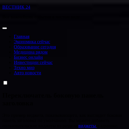
Перейти
ВЕСТНИК 24
к
Все важнейшие события в чистом виде
содержанию
Главная
Экономика сейчас
Образование сегодня
Медицина рядом
Бизнес онлайн
Инвестиции сейчас
Техно мир
Авто новости
Переключатель боковую панель
заголовка
Это пример виджета, показывающего, как выглядит боковая
панель заголовка по умолчанию. Вы можете добавить
пользовательские виджеты из раздела
виджеты
в админке.