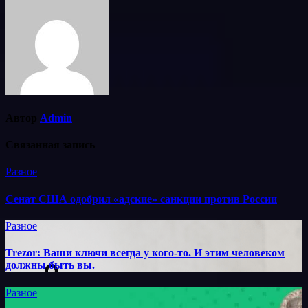
Автор
Admin
Связанная запись
Разное
Сенат США одобрил «адские» санкции против России
Разное
Trezor: Ваши ключи всегда у кого-то. И этим человеком
должны быть вы.
Разное