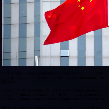
Пуцзянский инновационный форум проводится с 2008 года и
аккумулирует мировые научно-технические инновационные
ресурсы.
Делегацию Беларуси на 18-м Пуцзянском инновационном
форуме в Шанхае возглавит первый вице-премьер Николай
Снопков, сообщает пресс-служба белорусского правительства.
Беларусь будет почетным гостем этого мероприятия. Форум