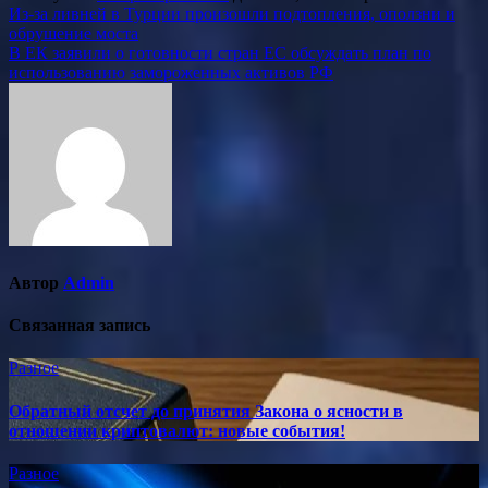
Навигация
Из-за ливней в Турции произошли подтопления, оползни и
обрушение моста
по
В ЕК заявили о готовности стран ЕС обсуждать план по
записям
использованию замороженных активов РФ
Автор
Admin
Связанная запись
Разное
Обратный отсчет до принятия Закона о ясности в
отношении криптовалют: новые события!
Разное