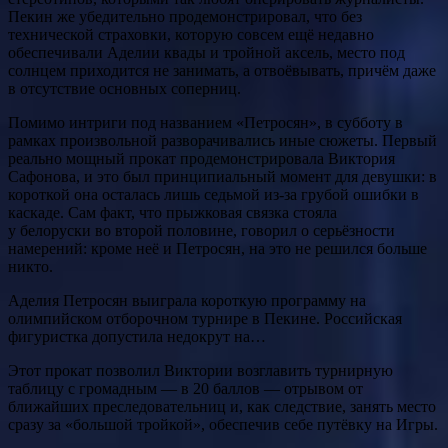
Пекин же убедительно продемонстрировал, что без
технической страховки, которую совсем ещё недавно
обеспечивали Аделии квады и тройной аксель, место под
солнцем приходится не занимать, а отвоёвывать, причём даже
в отсутствие основных соперниц.
Помимо интриги под названием «Петросян», в субботу в
рамках произвольной разворачивались иные сюжеты. Первый
реально мощный прокат продемонстрировала Виктория
Сафонова, и это был принципиальный момент для девушки: в
короткой она осталась лишь седьмой из-за грубой ошибки в
каскаде. Сам факт, что прыжковая связка стояла
у белоруски во второй половине, говорил о серьёзности
намерений: кроме неё и Петросян, на это не решился больше
никто.
Аделия Петросян выиграла короткую программу на
олимпийском отборочном турнире в Пекине. Российская
фигуристка допустила недокрут на…
Этот прокат позволил Виктории возглавить турнирную
таблицу с громадным — в 20 баллов — отрывом от
ближайших преследовательниц и, как следствие, занять место
сразу за «большой тройкой», обеспечив себе путёвку на Игры.