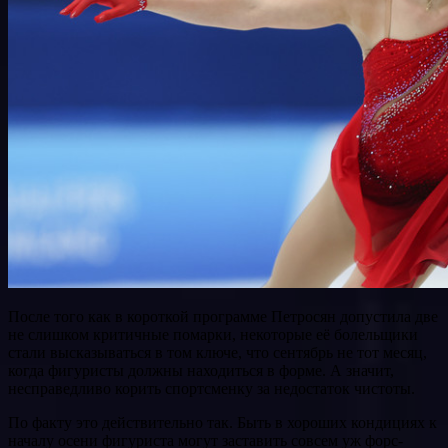
После того как в короткой программе Петросян допустила две
не слишком критичные помарки, некоторые её болельщики
стали высказываться в том ключе, что сентябрь не тот месяц,
когда фигуристы должны находиться в форме. А значит,
несправедливо корить спортсменку за недостаток чистоты.
По факту это действительно так. Быть в хороших кондициях к
началу осени фигуриста могут заставить совсем уж форс-