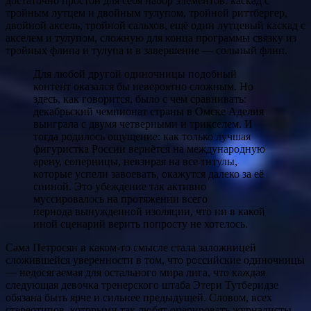
достаточно простой для себя набор элементов: каскад с
тройным лутцем и двойным тулупом, тройной риттбергер,
двойной аксель, тройной сальхов, ещё один лутцевый каскад с
акселем и тулупом, сложную для конца программы связку из
тройных флипа и тулупа и в завершение — сольный флип.
Для любой другой одиночницы подобный
контент оказался бы невероятно сложным. Но
здесь, как говорится, было с чем сравнивать:
декабрьский чемпионат страны в Омске Аделия
выиграла с двумя четверными и трикселем. И
тогда родилось ощущение: как только лучшая
фигуристка России вернётся на международную
арену, соперницы, невзирая на все титулы,
которые успели завоевать, окажутся далеко за её
спиной. Это убеждение так активно
муссировалось на протяжении всего
периода вынужденной изоляции, что ни в какой
иной сценарий верить попросту не хотелось.
Сама Петросян в каком-то смысле стала заложницей
сложившейся уверенности в том, что российские одиночницы
— недосягаемая для остального мира лига, что каждая
следующая девочка тренерского штаба Этери Тутберидзе
обязана быть ярче и сильнее предыдущей. Словом, всех
стереотипов, которыми так любят оперировать журналисты.