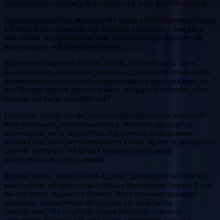
своеобразную подушку безопасности в виде второй оценки.
Подобная стратегия оказалась бы очень кстати применительно
к Петросян на олимпийском турнире в Пекине — как раз с
тем, чтобы за считаные месяцы до Олимпиады произвести
максимально мощное впечатление.
Задаваться вопросом, стоило ли в Китае рисковать, здесь
бессмысленно. После совершенно выдающегося исполнения
произвольного танго ответ напрашивается один: конечно же,
нет. Вопрос здесь в другом: а была ли Аделия способна идти
ва-банк без риска потерять всё?
Наверное, только профессиональные спортсмены в полной
мере понимают, какие сомнения и терзания приходится
переживать, когда ты растёшь, взрослеешь, подстраивая
технику под постоянно меняющееся тело, но нет возможности
сбавить нагрузки, поскольку на кону стоит самый
ответственный старт карьеры.
Думаю, никто, кроме самой Аделии, достоверно не ответит,
какой ценой ей далась подготовка к нынешнему сезону. Если
бы она могла показать в Пекине более сложные прыжки,
наверняка попробовала бы сделать это хотя бы на
тренировках. Но в субботу утром Петросян откатала