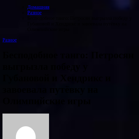
Домашняя
Разное
Бесподобное танго: Петросян выгрызла победу у
Губановой и Хендрикс и завоевала путёвку на
Олимпийские игры
Разное
Бесподобное танго: Петросян
выгрызла победу у
Губановой и Хендрикс и
завоевала путёвку на
Олимпийские игры