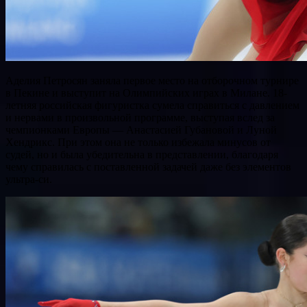
Аделия Петросян заняла первое место на отборочном турнире
в Пекине и выступит на Олимпийских играх в Милане. 18-
летняя российская фигуристка сумела справиться с давлением
и нервами в произвольной программе, выступая вслед за
чемпионками Европы — Анастасией Губановой и Луной
Хендрикс. При этом она не только избежала минусов от
судей, но и была убедительна в представлении, благодаря
чему справилась с поставленной задачей даже без элементов
ультра-си.