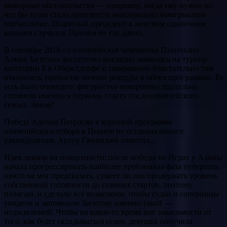
мажорные обстоятельства — например, когда ему нужно во
что бы то ни стало произвести максимально выигрышное
впечатление. Подобный прецедент в женском одиночном
катании случался. Причём не так давно.
В сентябре 2018-го олимпийская чемпионка Пхёнчхана
Алина Загитова достаточно внезапно заявилась на турнир
категории Б в Оберстдорфе и совершенно блистательно там
откаталась, превысив личные рекорды в обеих программах. То
есть было очевидно: фигуристку невероятно тщательно
готовили именно к первому старту послеолимпийского
сезона. Зачем?
Победа Аделии Петросян в короткой программе
олимпийского отбора в Пекине не оставила никого
равнодушным. Артур Гачинский отметил…
Идея лежала на поверхности: после победы на Играх у Алины
начала прогрессировать наиболее проблемная фаза пубертата,
никто не мог предсказать, сумеет ли она продержать уровень
собственной готовности до главных стартов, поэтому,
полагаю, и сделали всё возможное, чтобы судьи и соперницы
увидели и запомнили Загитову именно такой —
недосягаемой. Чтобы на какое-то время вне зависимости от
того, как будет складываться сезон, девушка получила