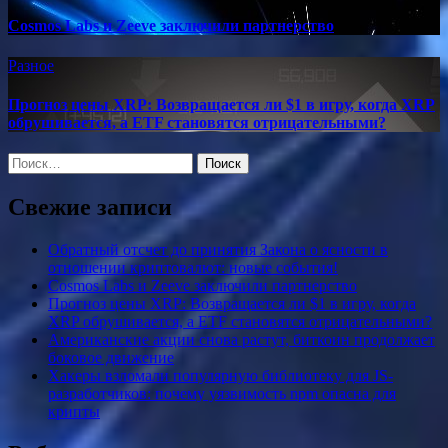
Cosmos Labs и Zeeve заключили партнерство
Разное
Прогноз цены XRP: Возвращается ли $1 в игру, когда XRP
обрушивается, а ETF становятся отрицательными?
Найти:
Свежие записи
Обратный отсчет до принятия Закона о ясности в
отношении криптовалют: новые события!
Cosmos Labs и Zeeve заключили партнерство
Прогноз цены XRP: Возвращается ли $1 в игру, когда
XRP обрушивается, а ETF становятся отрицательными?
Американские акции снова растут, биткоин продолжает
боковое движение
Хакеры взломали популярную библиотеку для JS-
разработчиков: почему уязвимость npm опасна для
крипты