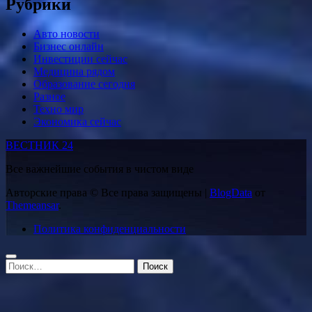
Рубрики
Авто новости
Бизнес онлайн
Инвестиции сейчас
Медицина рядом
Образование сегодня
Разное
Техно мир
Экономика сейчас
ВЕСТНИК 24
Все важнейшие события в чистом виде
Авторские права © Все права защищены
|
BlogData
от
Themeansar
.
Политика конфиденциальности
Найти: