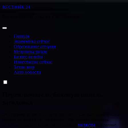
Перейти
ВЕСТНИК 24
к
Все важнейшие события в чистом виде
содержанию
Главная
Экономика сейчас
Образование сегодня
Медицина рядом
Бизнес онлайн
Инвестиции сейчас
Техно мир
Авто новости
Переключатель боковую панель
заголовка
Это пример виджета, показывающего, как выглядит боковая
панель заголовка по умолчанию. Вы можете добавить
пользовательские виджеты из раздела
виджеты
в админке.