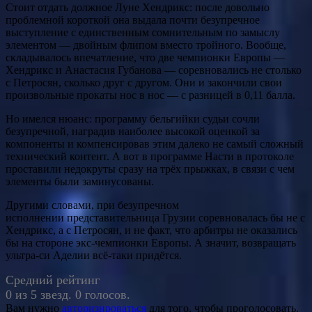
Стоит отдать должное Луне Хендрикс: после довольно
проблемной короткой она выдала почти безупречное
выступление с единственным сомнительным по замыслу
элементом — двойным флипом вместо тройного. Вообще,
складывалось впечатление, что две чемпионки Европы —
Хендрикс и Анастасия Губанова — соревновались не столько
с Петросян, сколько друг с другом. Они и закончили свои
произвольные прокаты нос в нос — с разницей в 0,11 балла.
Но имелся нюанс: программу бельгийки судьи сочли
безупречной, наградив наиболее высокой оценкой за
компоненты и компенсировав этим далеко не самый сложный
технический контент. А вот в программе Насти в протоколе
проставили недокруты сразу на трёх прыжках, в связи с чем
элементы были заминусованы.
Другими словами, при безупречном
исполнении представительница Грузии соревновалась бы не с
Хендрикс, а с Петросян, и не факт, что арбитры не оказались
бы на стороне экс-чемпионки Европы. А значит, возвращать
ультра-си Аделии всё-таки придётся.
Средний рейтинг
0 из 5 звезд. 0 голосов.
Вам нужно
авторизироваться
для того, чтобы проголосовать.