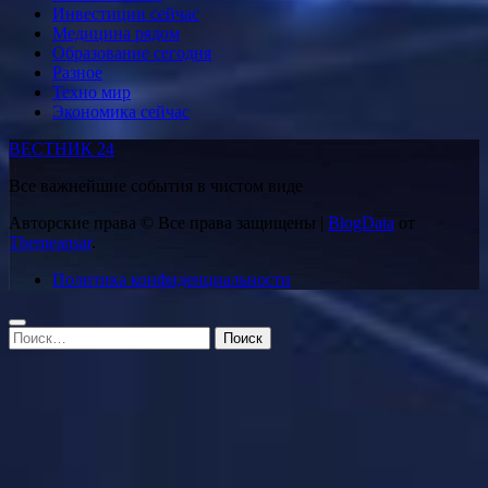
Инвестиции сейчас
Медицина рядом
Образование сегодня
Разное
Техно мир
Экономика сейчас
ВЕСТНИК 24
Все важнейшие события в чистом виде
Авторские права © Все права защищены
|
BlogData
от
Themeansar
.
Политика конфиденциальности
Найти: