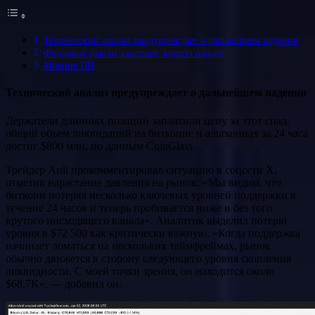
Технический анализ предупреждает о дальнейшем падении
Фондовые рынки взлетают, крипта падает
Мнение ИИ
Технический анализ предупреждает о дальнейшем падении
Держатели длинных позиций заплатили цену за этот спад:
общий объем ликвидаций на биткоине и альткоинах за 24 часа
достиг $800 млн, по данным CoinGlass.
Трейдер Ardi прокомментировал ситуацию в соцсети X,
отметив нарастание давления на рынок: «Мы видим, что
биткоин потерял несколько ключевых уровней поддержки в
течение 24 часов и теперь пробивается ниже и без того
крутого нисходящего канала». Аналитик выделил потерю
уровня в $72 500 как критически важную. «Когда поддержка
начинает ломаться на нескольких таймфреймах, рынок
обычно движется в сторону следующего уровня скопления
ликвидности. С моей точки зрения, он находится около
$68,7K», — добавил он.