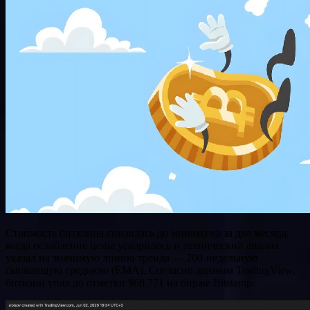
Стоимость биткоина снизилась до минимума за два месяца,
когда ослабление цены ускорилось и технический анализ
указал на значимую линию тренда — 200-недельную
скользящую среднюю (EMA). Согласно данным TradingView,
биткоин упал до отметки $68 771 на бирже Bitstamp.