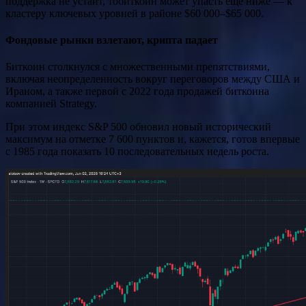
поддержка не устаит, тобиткоин может упасть еще ниже — к
кластеру ключевых уровней в районе $60 000–$65 000.
Фондовые рынки взлетают, крипта падает
Биткоин столкнулся с множественными препятствиями,
включая неопределенность вокруг переговоров между США и
Ираном, а также первой с 2022 года продажей биткоина
компанией Strategy.
При этом индекс S&P 500 обновил новый исторический
максимум на отметке 7 600 пунктов и, кажется, готов впервые
с 1985 года показать 10 последовательных недель роста.