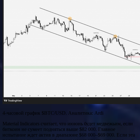
4-часовой график $BTC/USD. Аналитика: Ardi
Material Indicators считает, что иююнь будет медвежьим, если
биткоин не сумеет подняться выше $82 000. Главное
испытание ждет актив в диапазоне $68 000–$69 000. Если эта