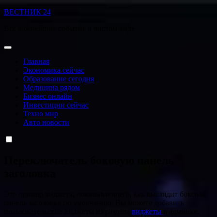
Перейти
ВЕСТНИК 24
к
Все важнейшие события в чистом виде
содержанию
Главная
Экономика сейчас
Образование сегодня
Медицина рядом
Бизнес онлайн
Инвестиции сейчас
Техно мир
Авто новости
Переключатель боковую панель
заголовка
Это пример виджета, показывающего, как выглядит боковая
панель заголовка по умолчанию. Вы можете добавить
пользовательские виджеты из раздела
виджеты
в админке.