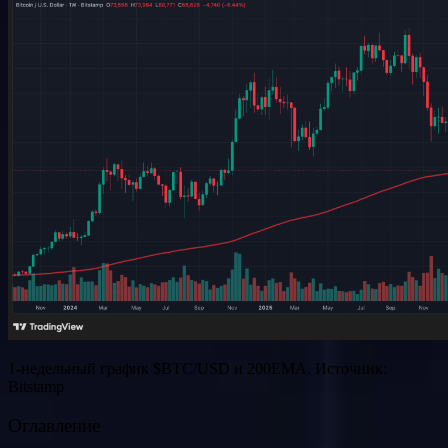
1-недельный график $BTC/USD и 200EMA. Источник:
Bitstamp
Оглавление