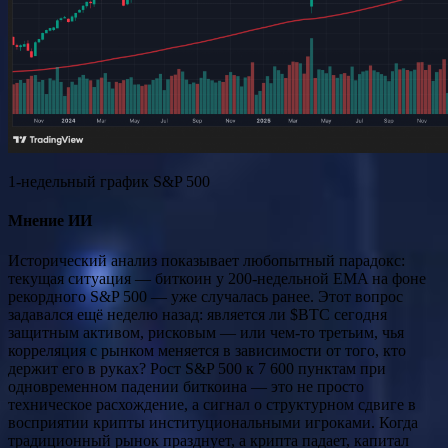
1-недельный график S&P 500
Мнение ИИ
Исторический анализ показывает любопытный парадокс:
текущая ситуация — биткоин у 200-недельной EMA на фоне
рекордного S&P 500 — уже случалась ранее. Этот вопрос
задавался ещё неделю назад: является ли $BTC сегодня
защитным активом, рисковым — или чем-то третьим, чья
корреляция с рынком меняется в зависимости от того, кто
держит его в руках? Рост S&P 500 к 7 600 пунктам при
одновременном падении биткоина — это не просто
техническое расхождение, а сигнал о структурном сдвиге в
восприятии крипты институциональными игроками. Когда
традиционный рынок празднует, а крипта падает, капитал