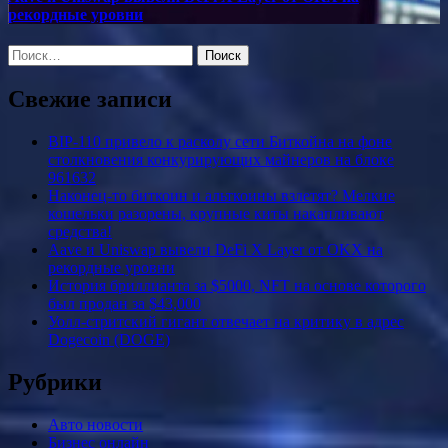
рекордные уровни
Найти:
Свежие записи
BIP-110 привело к расколу сети Биткойна на фоне
столкновения конкурирующих майнеров на блоке
961632
Наконец-то биткоин и альткоины взлетят? Мелкие
кошельки разорены, крупные киты накапливают
средства!
Aave и Uniswap вывели DeFi X Layer от OKX на
рекордные уровни
История бриллианта за $5000, NFT на основе которого
был продан за $43,000
Уолл-стритский гигант отвечает на критику в адрес
Dogecoin (DOGE)
Рубрики
Авто новости
Бизнес онлайн