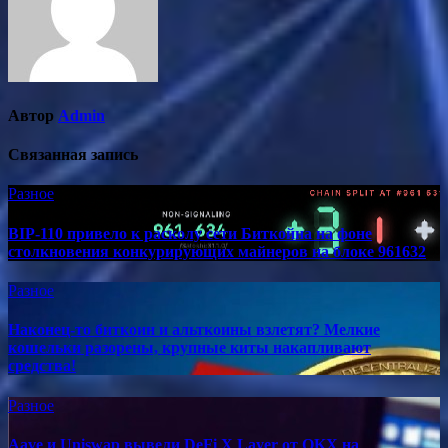
Автор
Admin
Связанная запись
Разное
BIP-110 привело к расколу сети Биткойна на фоне
столкновения конкурирующих майнеров на блоке 961632
Разное
Наконец-то биткоин и альткоины взлетят? Мелкие
кошельки разорены, крупные киты накапливают
средства!
Разное
Aave и Uniswap вывели DeFi X Layer от OKX на