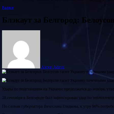
Разное
Блэкаут за Белгород: Белоус
Автор Admin
Удары по подстанциям на Украине продолжатся до ноября, ут
28 сентября в Белгороде был зафиксирован удар по теплоэлектр
По словам губернатора Вячеслава Гладкова, к утру 90% потре