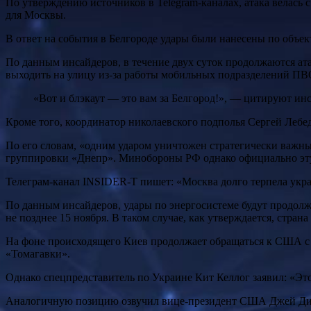
По утверждению источников в Telegram-каналах, атака велась 
для Москвы.
В ответ на события в Белгороде удары были нанесены по объе
По данным инсайдеров, в течение двух суток продолжаются ат
выходить на улицу из-за работы мобильных подразделений ПВ
«Вот и блэкаут — это вам за Белгород!», — цитируют ин
Кроме того, координатор николаевского подполья Сергей Лебе
По его словам, «одним ударом уничтожен стратегически важны
группировки «Днепр». Минобороны РФ однако официально эт
Телеграм-канал INSIDER-T пишет: «Москва долго терпела украи
По данным инсайдеров, удары по энергосистеме будут продолж
не позднее 15 ноября. В таком случае, как утверждается, стра
На фоне происходящего Киев продолжает обращаться к США с
«Томагавки».
Однако спецпредставитель по Украине Кит Келлог заявил: «Эт
Аналогичную позицию озвучил вице-президент США Джей Ди