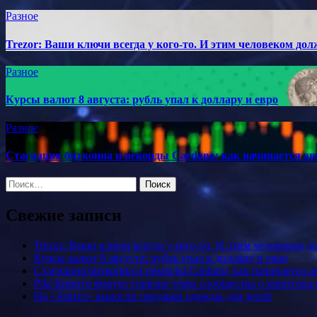
Разное
Trezor: Ваши ключи всегда у кого-то. И этим человеком до
Разное
Курсы валют 8 августа: рубль упал к доллару и евро
Разное
Стагнация биткоина и рекорды Cardano: как начинается ав
Найти:
Свежие записи
Trezor: Ваши ключи всегда у кого-то. И этим человеком 
Курсы валют 8 августа: рубль упал к доллару и евро
Стагнация биткоина и рекорды Cardano: как начинается а
Рбк Крипто форум: горячие темы сообщества о криптова
На «Авито» выросли продажи одежды для детей