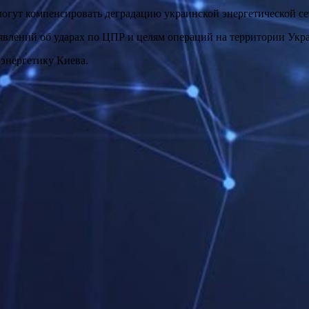
огут компенсировать деградацию украинской энергетической се
лений об ударах по ЦПР и целям операций на территории Укра
энергетику Киева.