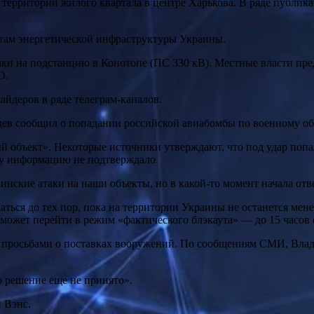
с территории жилого квартала в центре Харькова. В ряде публик
ктам энергетической инфраструктуры Украины.
аки на подстанцию в Конотопе (ПС 330 кВ). Местные власти пре
О.
сайдеров в ряде телеграм-каналов.
дев сообщил о попадании российской авиабомбы по военному об
й объект». Некоторые источники утверждают, что под удар попа
у информацию не подтверждало.
нские атаки на наши объекты, но в какой-то момент начала отве
аться до тех пор, пока на территории Украины не останется ме
на может перейти в режим «фактического блэкаута» — до 15 часо
 просьбами о поставках вооружений. По сообщениям СМИ, Влад
о решение еще не принято».
 Вэнс.