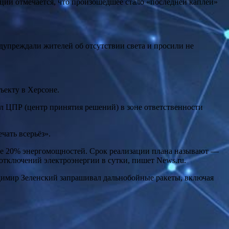
аций отмечается, что произошедшее стало «последней каплей»
дупреждали жителей об отсутствии света и просили не
ъекту в Херсоне.
л ЦПР (центр принятия решений) в зоне ответственности
чать всерьёз».
нее 20% энергомощностей. Срок реализации плана называют —
в отключений электроэнергии в сутки, пишет News.ru.
имир Зеленский запрашивал дальнобойные ракеты, включая