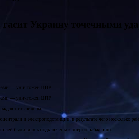
ов гасит Украину точечными у
верждают инсайдеры.
оцентрали и электроподстанции, в результате чего несколько райо
бителей были вновь подключены к энергоснабжению.