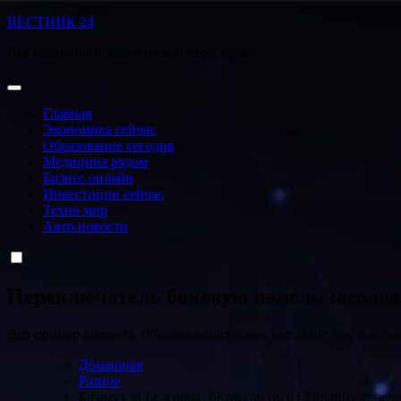
Перейти
ВЕСТНИК 24
к
Все важнейшие события в чистом виде
содержанию
Главная
Экономика сейчас
Образование сегодня
Медицина рядом
Бизнес онлайн
Инвестиции сейчас
Техно мир
Авто новости
Переключатель боковую панель заголо
Это пример виджета, показывающего, как выглядит боковая па
Домашняя
Разное
Блэкаут за Белгород: Белоусов гасит Украину точ