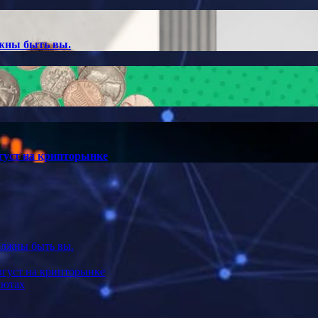
лжны быть вы.
густ на крипторынке
должны быть вы.
вгуст на крипторынке
лютах