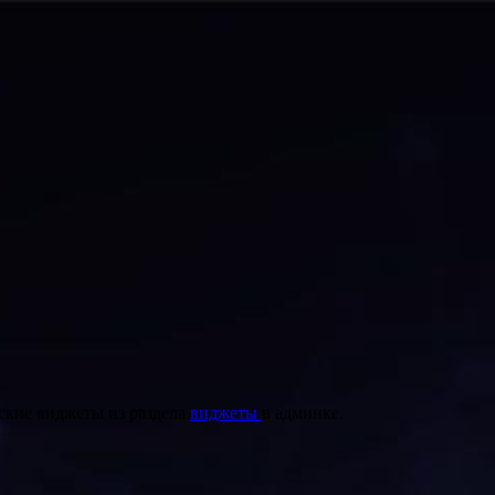
ские виджеты из раздела
виджеты
в админке.