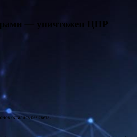
дарами — уничтожен ЦПР
нов остались без света.