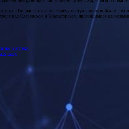
дальнейшем развивать наступление вглубь Харьковской области
й путь на Волчанск с юга навстречу наступающим войскам групп
нтроля над Славянском и Краматорском, являющимися ключевы
азины и аптеки
по Крыму