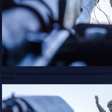
Российские войска заблокировали крупную группировку ВСУ с северной и западной стороны Купянска, взяв в ее полукольцо. Продолжается ее блокировка с юга, сообщили в Минобороны
России.