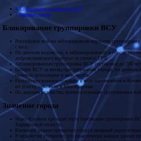
Блокирование группировки ВСУ
Значение города
Блокирование группировки ВСУ
Российские войска заблокировали крупную группировку 
с юга.
По данным ведомства, в заблокированной в городе укра
добровольческого корпуса» и спецназ ГУР.
Заблокированная группировка ВСУ составляла до 700 че
Потери ВСУ за месяц при удержании города, по данным в
полевой артиллерии и минометов.
Российские военнослужащие в ходе наступления в Купян
их успеху, отметили в Минобороны.
По данным ведомства, военнослужащие группировки войск
Значение города
Через Купянск проходят пути снабжения группировки ВС
Харьковской области.
Киевский режим превратил город в мощный укрепленный
В ведомстве уточнили, что практически каждое здание 