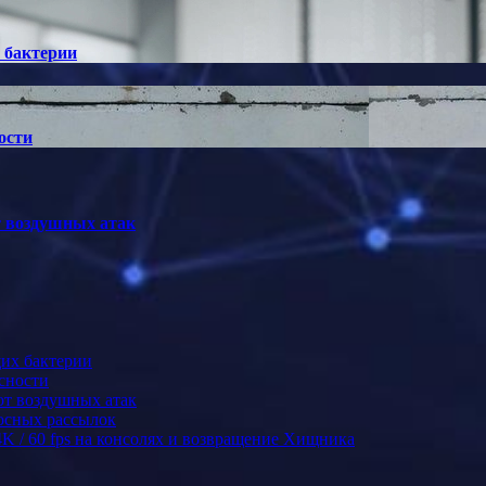
 бактерии
ости
т воздушных атак
их бактерии
сности
от воздушных атак
осных рассылок
4K / 60 fps на консолях и возвращение Хищника