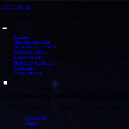
Перейти
ВЕСТНИК 24
к
Все важнейшие события в чистом виде
содержанию
Главная
Экономика сейчас
Образование сегодня
Медицина рядом
Бизнес онлайн
Инвестиции сейчас
Техно мир
Авто новости
Переключатель боковую панель заголо
Это пример виджета, показывающего, как выглядит боковая па
Домашняя
Разное
Что известно о ходе освобождения Купянска