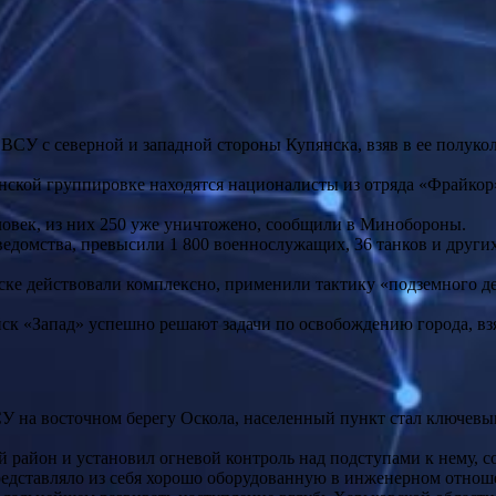
ВСУ с северной и западной стороны Купянска, взяв в ее полук
инской группировке находятся националисты из отряда «Фрайкор
ловек, из них 250 уже уничтожено, сообщили в Минобороны.
едомства, превысили 1 800 военнослужащих, 36 танков и други
ске действовали комплексно, применили тактику «подземного д
 «Запад» успешно решают задачи по освобождению города, взято
У на восточном берегу Оскола, населенный пункт стал ключевы
 район и установил огневой контроль над подступами к нему, 
представляло из себя хорошо оборудованную в инженерном отн