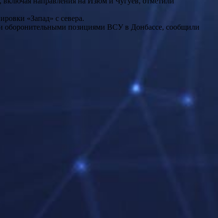
, включая направления на Изюм и Чугуев, отметили
ировки «Запад» с севера.
ми оборонительными позициями ВСУ в Донбассе, сообщили