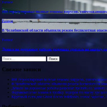
Разное
ИИ спроектировал полные геномы вирусов, уничтожающих
Разное
В Челябинской области объявили режим беспилотная опасн
Разное
Деньги на дорожные работы разрешат тратить на защиту о
Найти:
Свежие записи
ИИ спроектировал полные геномы вирусов, уничтожающ
В Челябинской области объявили режим беспилотная опа
Деньги на дорожные работы разрешат тратить на защиту 
Фармкомпании вошли в тройку лидеров по числу вредон
Крупный патч для Ghost Recon Wildlands: новое задание, 
Рубрики