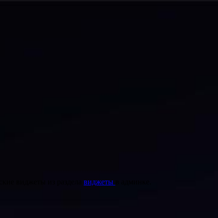
ские виджеты из раздела
виджеты
в админке.