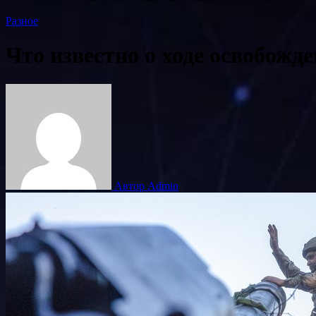
Разное
Что известно о ходе освобожд
Автор Admin