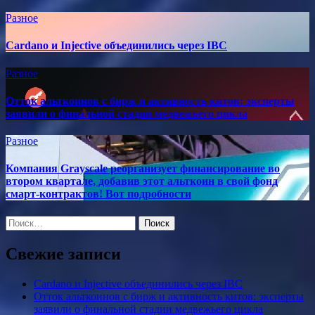
Разное
Cardano и Injective объединились через IBC
Разное
Отток альткоинов с бирж и активность китов: эксперты
заявили о финальной стадии медвежьего цикла
Разное
Компания Grayscale реорганизует финансирование во
втором квартале, добавив этот альткоин в свой фонд
смарт-контрактов! Вот подробности
Найти:
Свежие записи
Cardano и Injective объединились через IBC
Отток альткоинов с бирж и активность китов: эксперты
заявили о финальной стадии медвежьего цикла