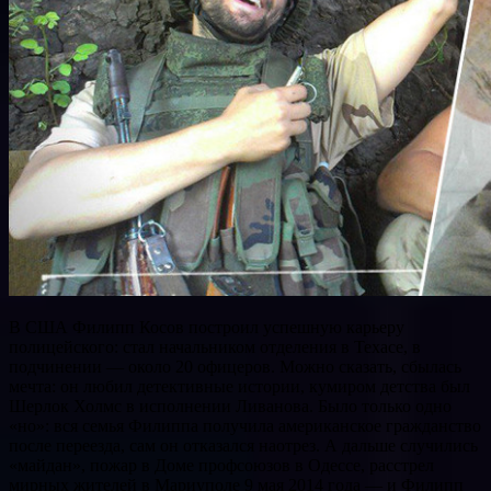
В США Филипп Косов построил успешную карьеру
полицейского: стал начальником отделения в Техасе, в
подчинении — около 20 офицеров. Можно сказать, сбылась
мечта: он любил детективные истории, кумиром детства был
Шерлок Холмс в исполнении Ливанова. Было только одно
«но»: вся семья Филиппа получила американское гражданство
после переезда, сам он отказался наотрез. А дальше случились
«майдан», пожар в Доме профсоюзов в Одессе, расстрел
мирных жителей в Мариуполе 9 мая 2014 года — и Филипп