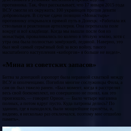
противника. Так, Фил рассказывает, что 17 января 2015 года
ВСУ смогли их окружить: 100 украинцев против девяти
добровольцев. В случае сдачи позиции «Монастырь»
противнику открывался прямой путь в Донецк: «Работала их
ствольная и реактивная артиллерия. Она перепахала поле
вокруг и всё кладбище. Когда мы вышли после боя из
монастыря, проваливались по колено в тёплую землю, хотя с
утра она была полностью замёрзшей, ледяной. Наверно, это
был мой самый серьёзный бой за всю войну, такого
масштабного наступления «киборгов» я больше не видел».
«Мина из советских запасов»
Битва за донецкий аэропорт была неравной схваткой между
ВСУ и ополченцами. Погибли многие сослуживцы Фила, а
сам он был тяжело ранен. «Был момент, когда я расстрелял
весь свой боекомплект, но совершенно не понял, как это
произошло, — говорит Орион. — Было четыре магазина
полных, а потом вдруг пусто. Куда патроны делись? По
зданию, где я находился, были мощнейшие прилёты, и,
видимо, я несколько раз отключался, поэтому мне отшибло
память».