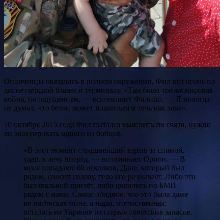
Ополченцы оказались в полном окружении, Фил вёл огонь по
диспетчерской башне и терминалу. «Там была третья мировая
война, по ощущениям, — вспоминает Филипп. — Я никогда
не думал, что бетон может плавиться и течь как лава».
10 октября 2015 года Фил пытался выяснить по связи, нужно
ли эвакуировать одного из бойцов.
«В этот момент страшнейший взрыв за спиной,
удар, я лечу вперёд, — вспоминает Орион. — В
меня попадают 60 осколков, Дане, который был
рядом, сносит голову, тело его разрывает. Либо это
был шальной прилёт, либо целились по БМП
рядом с нами. Самое обидное, что это была даже
не натовская мина, а наша, отечественная:
осталась на Украине из старых советских запасов.