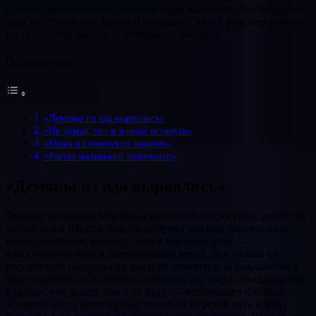
принял окончательное решение идти защищать Донбасс. Это
едва не стоило ему жизни и оборвало связь с родственниками
по ту сторону океана — возможно, навсегда.
Оглавление
«Демоны из ада вырвались»
«Не думал, что в живых останусь»
«Мина из советских запасов»
«Растёт маленький ополченец»
«Демоны из ада вырвались»
Филипп родился в Москве, а когда был подростком, родители
увезли его в Штаты. Там он получил высшее образование,
купил мотоцикл, машину, жил в хорошем доме —
классический путь к американской мечте. Вот только от
российского паспорта он так и не отказался: «Гражданство я
мог получить до 20-летнего возраста, но, когда пришло время,
я сказал, что делать этого не буду, — вспоминает Филипп. —
Я считал так: у меня прадед погиб на Курской дуге в 1943