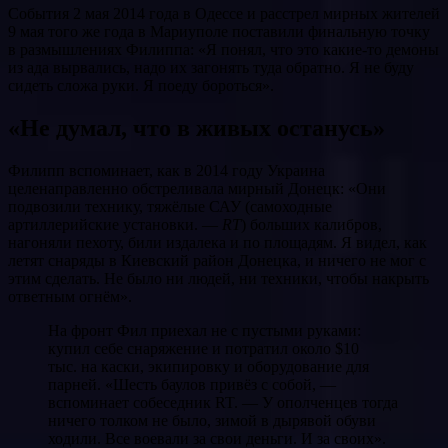
События 2 мая 2014 года в Одессе и расстрел мирных жителей
9 мая того же года в Мариуполе поставили финальную точку
в размышлениях Филиппа: «Я понял, что это какие-то демоны
из ада вырвались, надо их загонять туда обратно. Я не буду
сидеть сложа руки. Я поеду бороться».
«Не думал, что в живых останусь»
Филипп вспоминает, как в 2014 году Украина
целенаправленно обстреливала мирный Донецк: «Они
подвозили технику, тяжёлые САУ (самоходные
артиллерийские установки. —
RT
) больших калибров,
нагоняли пехоту, били издалека и по площадям. Я видел, как
летят снаряды в Киевский район Донецка, и ничего не мог с
этим сделать. Не было ни людей, ни техники, чтобы накрыть
ответным огнём».
На фронт Фил приехал не с пустыми руками:
купил себе снаряжение и потратил около $10
тыс. на каски, экипировку и оборудование для
парней. «Шесть баулов привёз с собой, —
вспоминает собеседник RT. — У ополченцев тогда
ничего толком не было, зимой в дырявой обуви
ходили. Все воевали за свои деньги. И за своих».