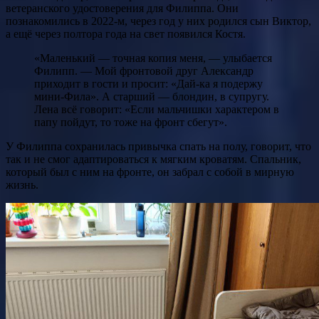
ветеранского удостоверения для Филиппа. Они
познакомились в 2022-м, через год у них родился сын Виктор,
а ещё через полтора года на свет появился Костя.
«Маленький — точная копия меня, — улыбается
Филипп. — Мой фронтовой друг Александр
приходит в гости и просит: «Дай-ка я подержу
мини-Фила». А старший — блондин, в супругу.
Лена всё говорит: «Если мальчишки характером в
папу пойдут, то тоже на фронт сбегут».
У Филиппа сохранилась привычка спать на полу, говорит, что
так и не смог адаптироваться к мягким кроватям. Спальник,
который был с ним на фронте, он забрал с собой в мирную
жизнь.