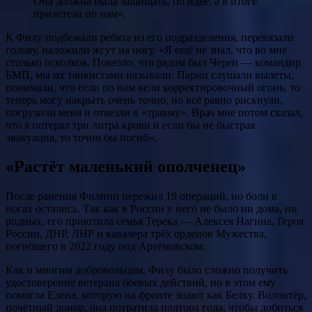
Она должна была защищать, по идее, а в итоге
прилетела по нам».
К Филу подбежали ребята из его подразделения, перевязали
голову, наложили жгут на ногу. «Я ещё не знал, что во мне
столько осколков. Повезло, что рядом был Череп — командир
БМП, мы их танкистами называли. Парни слушали вылеты,
понимали, что если по нам вели корректировочный огонь, то
теперь могу накрыть очень точно, но всё равно рискнули,
погрузили меня и отвезли в «травму». Врач мне потом сказал,
что я потерял три литра крови и если бы не быстрая
эвакуация, то точно бы погиб».
«Растёт маленький ополченец»
После ранения Филипп пережил 19 операций, но боли в
ногах остались. Так как в России у него не было ни дома, ни
родных, его приютила семья Терека — Алексея Нагина, Героя
России, ДНР, ЛНР и кавалера трёх орденов Мужества,
погибшего в 2022 году под Артёмовском.
Как и многим добровольцам, Филу было сложно получить
удостоверение ветерана боевых действий, но в этом ему
помогла Елена, которую на фронте знают как Белку. Волонтёр,
почётный донор, она потратила полтора года, чтобы добиться