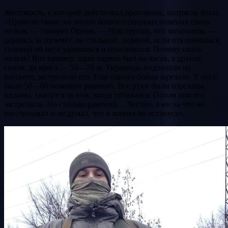
Жестокость, с которой действовал противник, потрясла Фила.
«Правило такое: на линии боевого соприкосновения спать
нельзя, — говорит Орион. — Чувствуешь, что засыпаешь, —
держись за пулемёт, он стальной, ледяной, если отключишься,
головой об него ударишься и проснёшься. Почему спать
нельзя? Вот пример: один парень был на часах, а другие
спали, до врага — 50—70 м. Украинцы подползли на
рассвете, застрелили его. Ещё одного бойца зарезали. У него
было 50—60 ножевых ранений. Все руки были изрезаны,
видимо, хватался за нож, когда отбивался. Потом они его
застрелили. Но столько ранений… Честно, я ни на что не
рассчитывал и не думал, что в живых-то останусь».