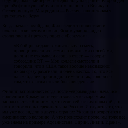
году, дед был снайпером, потерял ногу на фронте. Второй дед
прошёл финскую войну и потом полностью Великую
Отечественную. Моя родина — Россия, вашингтонам я
присягать не буду».
Когда начался «майдан», Фил следил за новостями и
показывал коллегам в полицейском участке видео
столкновений протестующих с «Беркутом».
«В бойцов кидали зажигательную смесь,
провоцировали их всеми возможными способами,
но они не открывали огонь в ответ, — говорит
собеседник RT. — Мои коллеги смотрели и
говорили, что в США такое вообще невозможно:
их бы сразу разогнали, и очень жёстко. То, что всё
на «майдане» происходило именно так, говорит о
том, что за этим стояли большие деньги».
Филипп вспоминает: когда после «евромайдана» начались
волнения в Крыму, он почувствовал, что скоро «там
заполыхает». «Я понимал, что если сейчас там полыхнёт, то
потом этот огонь перекинется на Россию. И случится то, что
мы уже все видели в других странах: Украина превратится в
американскую колонию. А что происходит после, мы тоже все
уже знаем на примере Афганистана, Сирии, Ливии, Ирака».