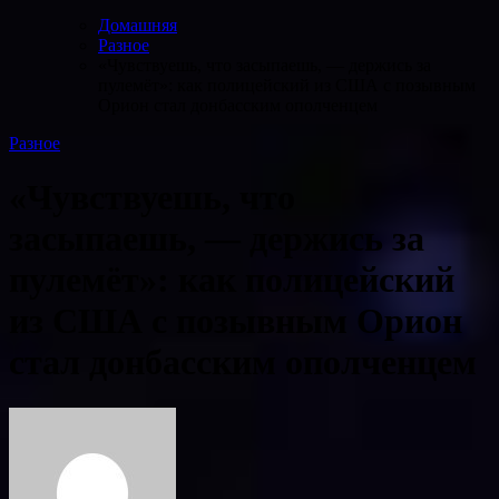
Домашняя
Разное
«Чувствуешь, что засыпаешь, — держись за
пулемёт»: как полицейский из США с позывным
Орион стал донбасским ополченцем
Разное
«Чувствуешь, что
засыпаешь, — держись за
пулемёт»: как полицейский
из США с позывным Орион
стал донбасским ополченцем