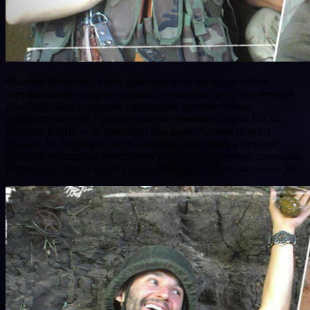
Филипп Косов мог стать классическим представителем
американского среднего класса, но выбрал путь ополченца в
Донбассе. Был стрелком, снайпером, пулемётчиком,
санинструктором. Сражался за населённые пункты Пески,
Спартак в ДНР и за донецкий аэропорт. Четыре года на
фронте, 19 операций после ранения, адаптация к мирной
жизни и поездки на передовую уже с гуманитарной помощью.
О тяжёлых боях и своей судьбе в России Орион рассказал RT.