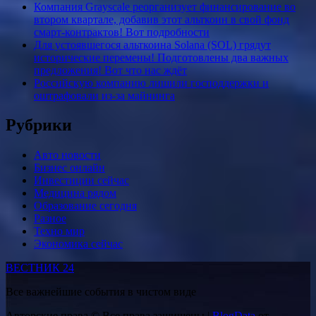
Компания Grayscale реорганизует финансирование во
втором квартале, добавив этот альткоин в свой фонд
смарт-контрактов! Вот подробности
Для устоявшегося альткоина Solana (SOL) грядут
исторические перемены! Подготовлены два важных
предложения! Вот что нас ждёт
Российскую компанию лишили господдержки и
оштрафовали из-за майнинга
Рубрики
Авто новости
Бизнес онлайн
Инвестиции сейчас
Медицина рядом
Образование сегодня
Разное
Техно мир
Экономика сейчас
ВЕСТНИК 24
Все важнейшие события в чистом виде
Авторские права © Все права защищены
|
BlogData
от