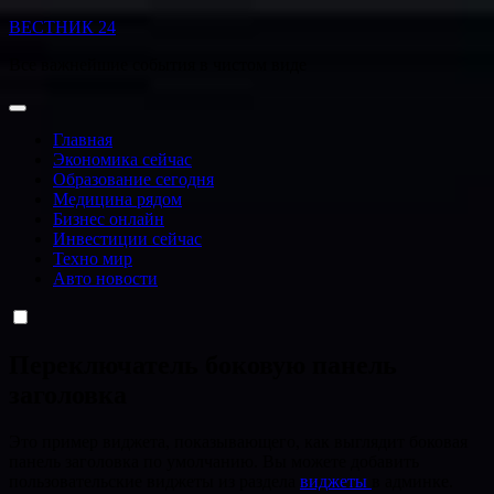
Перейти
ВЕСТНИК 24
к
Все важнейшие события в чистом виде
содержанию
Главная
Экономика сейчас
Образование сегодня
Медицина рядом
Бизнес онлайн
Инвестиции сейчас
Техно мир
Авто новости
Переключатель боковую панель
заголовка
Это пример виджета, показывающего, как выглядит боковая
панель заголовка по умолчанию. Вы можете добавить
пользовательские виджеты из раздела
виджеты
в админке.