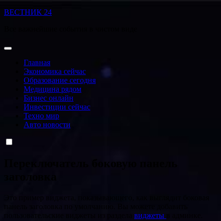
Перейти
ВЕСТНИК 24
к
Все важнейшие события в чистом виде
содержанию
Главная
Экономика сейчас
Образование сегодня
Медицина рядом
Бизнес онлайн
Инвестиции сейчас
Техно мир
Авто новости
Переключатель боковую панель
заголовка
Это пример виджета, показывающего, как выглядит боковая
панель заголовка по умолчанию. Вы можете добавить
пользовательские виджеты из раздела
виджеты
в админке.