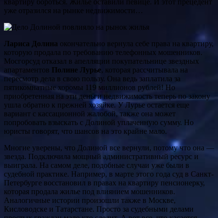
квартиру бороться. Жилье оставили певице. И этот прецедент
уже отразился на рынке недвижимости…
Лариса Долина
окончательно вернула себе права на квартиру,
которую продала по требованию телефонных мошенников.
Мосгорсуд отказал в апелляции покупательнице звездных
апартаментов
Полине Лурье
, которая рассчитывала на
пересмотр дела в свою пользу. Она ведь заплатила за
пятикомнатные хоромы 119 миллионов рублей! Но
приобретенная на эти деньги недвижимость теперь по закону
ушла обратно к прежней хозяйке. У Лурье остается еще
вариант с кассационной жалобой, также она может
попробовать взыскать с Долиной уплаченную сумму. Но
юристы говорят, что шансов на это крайне мало.
Многие уверены, что Долиной все вернули, потому что она —
звезда. Подключила мощный административный ресурс и
выиграла. На самом деле, подобные случаи уже были в
судебной практике. Например, в марте этого года суд в Санкт-
Петербурге восстановил в правах на квартиру пенсионерку,
которая продала жилье под влиянием мошенников.
Аналогичные истории произошли также в Москве,
Кисловодске и Татарстане. Просто за судебными делами
простых граждан мало кто следит. А вот все, что касается