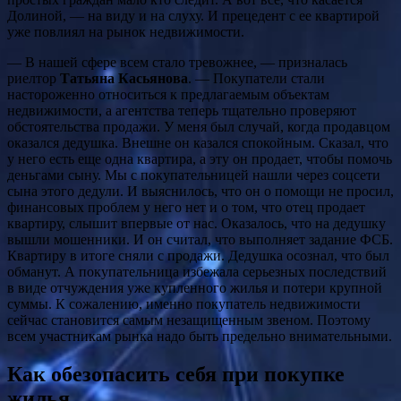
Долиной, — на виду и на слуху. И прецедент с ее квартирой
уже повлиял на рынок недвижимости.
— В нашей сфере всем стало тревожнее, — призналась
риелтор
Татьяна Касьянова
. — Покупатели стали
настороженно относиться к предлагаемым объектам
недвижимости, а агентства теперь тщательно проверяют
обстоятельства продажи. У меня был случай, когда продавцом
оказался дедушка. Внешне он казался спокойным. Сказал, что
у него есть еще одна квартира, а эту он продает, чтобы помочь
деньгами сыну. Мы с покупательницей нашли через соцсети
сына этого дедули. И выяснилось, что он о помощи не просил,
финансовых проблем у него нет и о том, что отец продает
квартиру, слышит впервые от нас. Оказалось, что на дедушку
вышли мошенники. И он считал, что выполняет задание ФСБ.
Квартиру в итоге сняли с продажи. Дедушка осознал, что был
обманут. А покупательница избежала серьезных последствий
в виде отчуждения уже купленного жилья и потери крупной
суммы. К сожалению, именно покупатель недвижимости
сейчас становится самым незащищенным звеном. Поэтому
всем участникам рынка надо быть предельно внимательными.
Как обезопасить себя при покупке
жилья