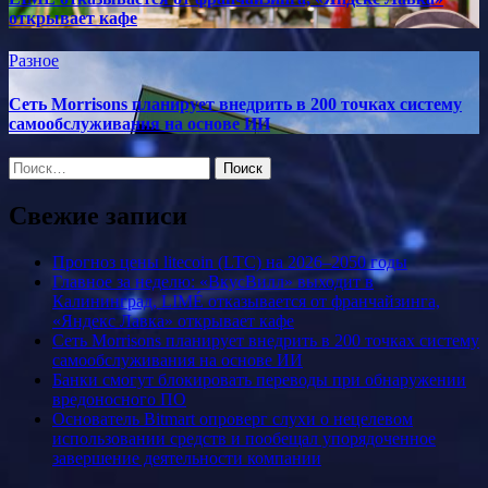
открывает кафе
Разное
Сеть Morrisons планирует внедрить в 200 точках систему
самообслуживания на основе ИИ
Найти:
Свежие записи
Прогноз цены litecoin (LTC) на 2026–2050 годы
Главное за неделю: «ВкусВилл» выходит в
Калининград, LIMÉ отказывается от франчайзинга,
«Яндекс Лавка» открывает кафе
Сеть Morrisons планирует внедрить в 200 точках систему
самообслуживания на основе ИИ
Банки смогут блокировать переводы при обнаружении
вредоносного ПО
Основатель Bitmart опроверг слухи о нецелевом
использовании средств и пообещал упорядоченное
завершение деятельности компании