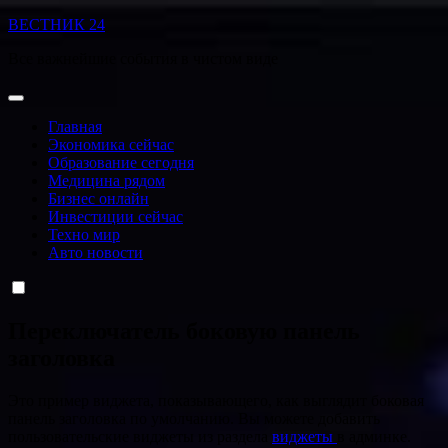
Перейти
ВЕСТНИК 24
к
Все важнейшие события в чистом виде
содержанию
Главная
Экономика сейчас
Образование сегодня
Медицина рядом
Бизнес онлайн
Инвестиции сейчас
Техно мир
Авто новости
Переключатель боковую панель
заголовка
Это пример виджета, показывающего, как выглядит боковая
панель заголовка по умолчанию. Вы можете добавить
пользовательские виджеты из раздела
виджеты
в админке.