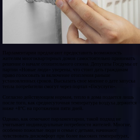
Парламентарии предлагают предоставить возможность
жителям многоквартирных домов самостоятельно принимать
решение о начале отопительного сезона. Депутаты Госдумы от
партии «Новые люди» уверены, что стоит дать гражданам
право голосовать за включение отопления раньше
установленных сроков. Высказать свое мнение о дате запуска
тепла потребители смогут через портал «Госуслуги».
Согласно действующим нормам, тепло в дома подается лишь
после того, как среднесуточная температура воздуха держится
ниже +8°С на протяжении пяти дней.
Однако, как отмечают парламентарии, такой подход не
учитывает индивидуальные потребности жителей. Многие,
особенно пожилые люди и семьи с детьми, начинают
чувствовать дискомфорт при более высоких температурах,