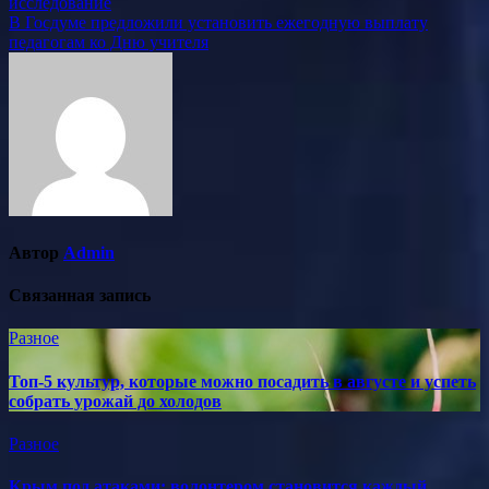
исследование
по
В Госдуме предложили установить ежегодную выплату
записям
педагогам ко Дню учителя
Автор
Admin
Связанная запись
Разное
Топ-5 культур, которые можно посадить в августе и успеть
собрать урожай до холодов
Разное
Крым под атаками: волонтером становится каждый