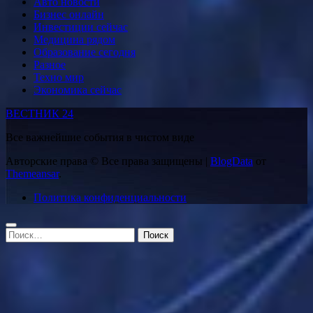
Авто новости
Бизнес онлайн
Инвестиции сейчас
Медицина рядом
Образование сегодня
Разное
Техно мир
Экономика сейчас
ВЕСТНИК 24
Все важнейшие события в чистом виде
Авторские права © Все права защищены
|
BlogData
от
Themeansar
.
Политика конфиденциальности
Найти: