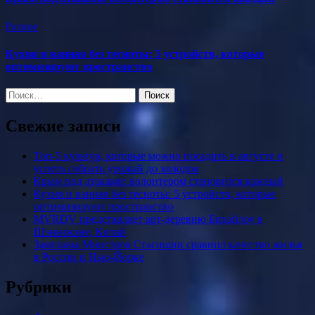
Разное
Кухня и ванная без тесноты: 5 устройств, которые
оптимизируют пространство
Найти:
Свежие записи
Топ-5 культур, которые можно посадить в августе и
успеть собрать урожай до холодов
Крым под атаками: волонтером становится каждый
Кухня и ванная без тесноты: 5 устройств, которые
оптимизируют пространство
MVRDV представляет арт-деревню Бихайлоу в
Шэньчжэне, Китай
Замглавы Минстроя Стасишин сравнил качество жилья
в России и Нью-Йорке
Рубрики