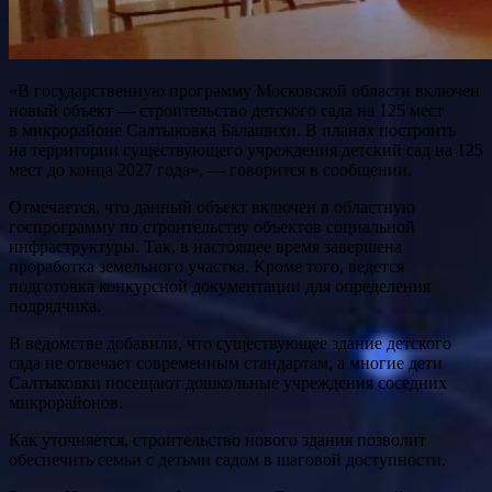
«В государственную программу Московской области включен
новый объект — строительство детского сада на 125 мест
в микрорайоне Салтыковка Балашихи. В планах построить
на территории существующего учреждения детский сад на 125
мест до конца 2027 года», — говорится в сообщении.
Отмечается, что данный объект включен в областную
госпрограмму по строительству объектов социальной
инфраструктуры. Так, в настоящее время завершена
проработка земельного участка. Кроме того, ведется
подготовка конкурсной документации для определения
подрядчика.
В ведомстве добавили, что существующее здание детского
сада не отвечает современным стандартам, а многие дети
Салтыковки посещают дошкольные учреждения соседних
микрорайонов.
Как уточняется, строительство нового здания позволит
обеспечить семьи с детьми садом в шаговой доступности.