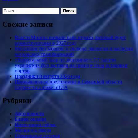
Найти:
Свежие записи
Власти Минска назвали парк отдыха, который будет
реконструирован в 2027 году
Мегаполис без заборов: о свободе, экологии и наследии
московских трансформаций
«Колоссальный удар по экономике»: 7,7 тысячи
украинских фур застряли на границе из-за остановки
портов
Праздники 8 августа 2026 года
Промышленное предприятие в Самарской области
подверглось атаке БПЛА
Рубрики
Авто новости
Бизнес онлайн
Инвестиции сейчас
Медицина рядом
Образование сегодня