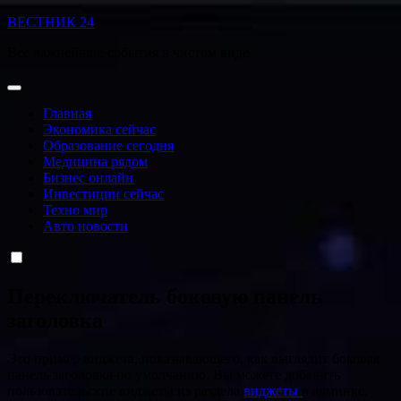
Перейти
ВЕСТНИК 24
к
Все важнейшие события в чистом виде
содержанию
Главная
Экономика сейчас
Образование сегодня
Медицина рядом
Бизнес онлайн
Инвестиции сейчас
Техно мир
Авто новости
Переключатель боковую панель
заголовка
Это пример виджета, показывающего, как выглядит боковая
панель заголовка по умолчанию. Вы можете добавить
пользовательские виджеты из раздела
виджеты
в админке.