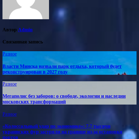
Автор
Admin
Связанная запись
Разное
Власти Минска назвали парк отдыха, который будет
реконструирован в 2027 году
Разное
Мегаполис без заборов: о свободе, экологии и наследии
московских трансформаций
Разное
«Колоссальный удар по экономике»: 7,7 тысячи
украинских фур застряли на границе из-за остановки
портов