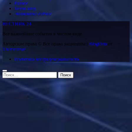
Разное
Техно мир
Экономика сейчас
ВЕСТНИК 24
Все важнейшие события в чистом виде
Авторские права © Все права защищены
|
BlogData
от
Themeansar
.
Политика конфиденциальности
Найти: