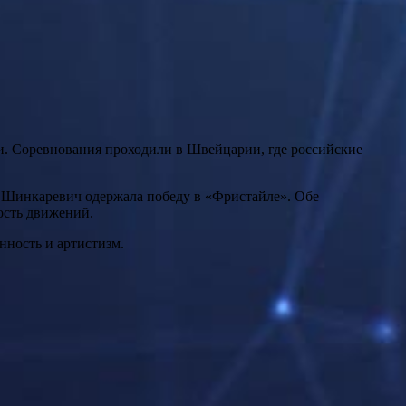
и. Соревнования проходили в Швейцарии, где российские
ь Шинкаревич одержала победу в «Фристайле». Обе
ость движений.
нность и артистизм.