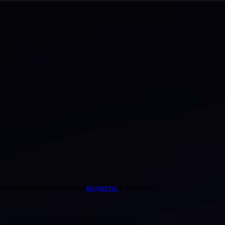
ские виджеты из раздела
виджеты
в админке.