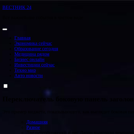
Перейти
ВЕСТНИК 24
к
Все важнейшие события в чистом виде
содержанию
Главная
Экономика сейчас
Образование сегодня
Медицина рядом
Бизнес онлайн
Инвестиции сейчас
Техно мир
Авто новости
Переключатель боковую панель заголо
Это пример виджета, показывающего, как выглядит боковая па
Домашняя
Разное
Две петербурженки и пес Ларри выиграли чемпиона