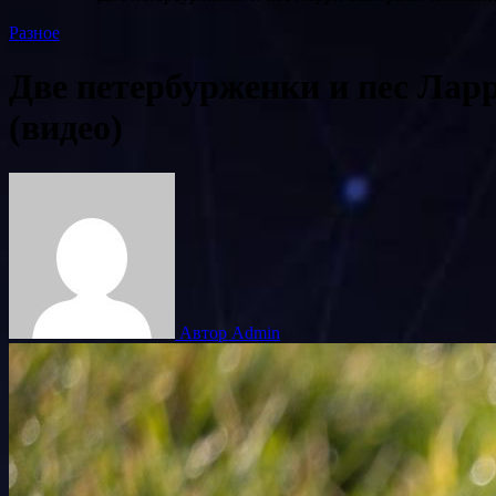
Разное
Две петербурженки и пес Лар
(видео)
Автор Admin