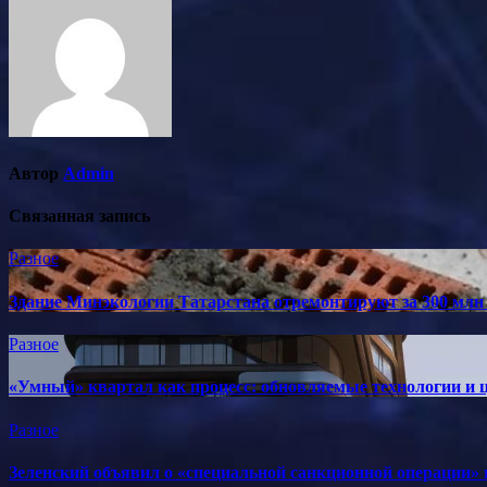
записям
Автор
Admin
Связанная запись
Разное
Здание Минэкологии Татарстана отремонтируют за 300 млн
Разное
«Умный» квартал как процесс: обновляемые технологии и ц
Разное
Зеленский объявил о «специальной санкционной операции» п