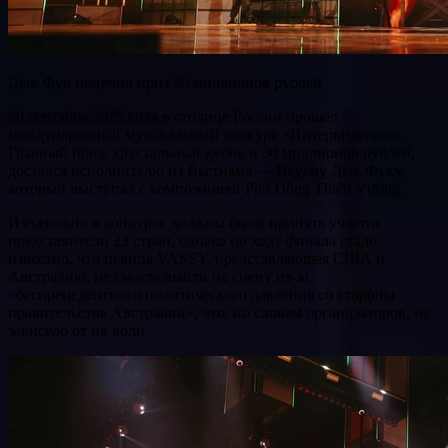
Дык Фук получил приз 30 миллионов рублей
20 сентября 2025 года в столице России прошёл
международный музыкальный конкурс «Интервидение».
Главный приз, хрустальный кубок и 30 миллионов рублей,
достался исполнителю из Вьетнама — Нгуену Дык Фуку,
который выступал с композицией Phù Đổng Thiên Vương.
Изначально в конкурсе должны были принять участие
представители 23 стран, однако по ходу финала стало
известно, что певица VASSY, представляющая США и
Австралию, не смогла выйти на сцену из-за
«беспрецедентного политического давления со стороны
правительства Австралии», что, по словам организаторов, не
зависело от их воли.