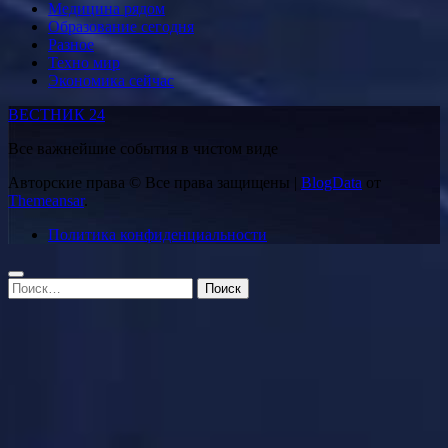
Медицина рядом
Образование сегодня
Разное
Техно мир
Экономика сейчас
ВЕСТНИК 24
Все важнейшие события в чистом виде
Авторские права © Все права защищены
|
BlogData
от
Themeansar
.
Политика конфиденциальности
Найти: