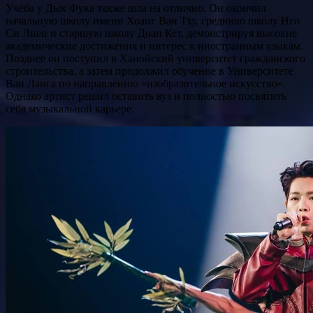
Учёба у Дык Фука также шла на отлично. Он окончил
начальную школу имени Хоанг Ван Тху, среднюю школу Нго
Си Лиен и старшую школу Доан Кет, демонстрируя высокие
академические достижения и интерес к иностранным языкам.
Позднее он поступил в Ханойский университет гражданского
строительства, а затем продолжил обучение в Университете
Ван Ланга по направлению «изобразительное искусство».
Однако артист решил оставить вуз и полностью посвятить
себя музыкальной карьере.