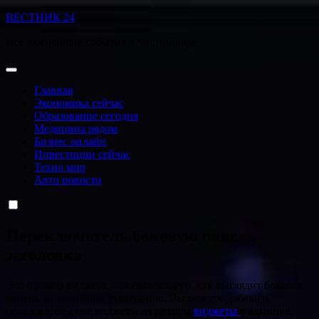
Перейти
ВЕСТНИК 24
к
Все важнейшие события в чистом виде
содержанию
Главная
Экономика сейчас
Образование сегодня
Медицина рядом
Бизнес онлайн
Инвестиции сейчас
Техно мир
Авто новости
Переключатель боковую панель
заголовка
Это пример виджета, показывающего, как выглядит боковая
панель заголовка по умолчанию. Вы можете добавить
пользовательские виджеты из раздела
виджеты
в админке.