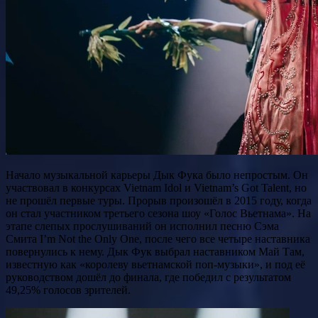
Начало музыкальной карьеры Дык Фука было непростым. Он
участвовал в конкурсах Vietnam Idol и Vietnam’s Got Talent, но
не прошёл первые туры. Прорыв произошёл в 2015 году, когда
он стал участником третьего сезона шоу «Голос Вьетнама». На
этапе слепых прослушиваний он исполнил песню Сэма
Смита I’m Not the Only One, после чего все четыре наставника
повернулись к нему. Дык Фук выбрал наставником Май Там,
известную как «королеву вьетнамской поп-музыки», и под её
руководством дошёл до финала, где победил с результатом
49,25% голосов зрителей.