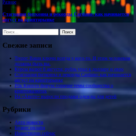
Разное
Стагнация биткоина и рекорды Cardano: как начинается
август на крипторынке
Найти:
Свежие записи
Trezor: Ваши ключи всегда у кого-то. И этим человеком
должны быть вы.
Курсы валют 8 августа: рубль упал к доллару и евро
Стагнация биткоина и рекорды Cardano: как начинается
август на крипторынке
Рбк Крипто форум: горячие темы сообщества о
криптовалютах
На «Авито» выросли продажи одежды для детей
Рубрики
Авто новости
Бизнес онлайн
Инвестиции сейчас