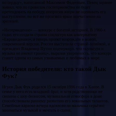
по сердцу», написанной Максимом Фадеевым. Певец заранее
заявил, что по правилам гостеприимства не будет
претендовать на победу, попросив жюри не оценивать его
выступление, но всё же произвёл яркое впечатление на
зрителей.
«Интервидение» — конкурс с богатой историей. В 1960-х
годах его создали страны соцлагеря как альтернативу
«Евровидению», а теперь проект возрождён в новой,
современной версии. Россия выступила страной-хозяйкой, и
президент Владимир Путин подчеркнул, что «культура и
музыка не имеют границ», выразив уверенность, что конкурс
станет одним из самых узнаваемых и любимых в мире.
История победителя: кто такой Дык
Фук?
Нгуен Дык Фук родился 15 октября 1996 года в Ханое. В
семье у него есть младший брат, и хотя родственники не
связаны с шоу-бизнесом, музыкальная атмосфера в доме
способствовала раннему развитию его вокальных талантов.
Семейные караоке-вечера вдохновили мальчика серьёзно
заниматься музыкой и мечтать о сцене.