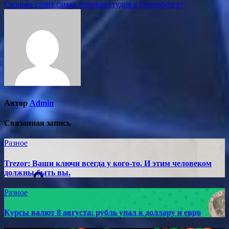
Сколько стоит самая дешевая студия в Петербурге?
по
записям
Автор
Admin
Связанная запись
Разное
Trezor: Ваши ключи всегда у кого-то. И этим человеком
должны быть вы.
Разное
Курсы валют 8 августа: рубль упал к доллару и евро