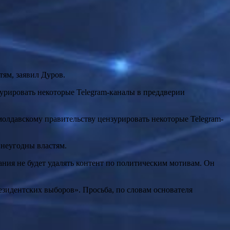
тям, заявил Дуров.
урировать некоторые Telegram-каналы в преддверии
 молдавскому правительству цензурировать некоторые Telegram-
 неугодны властям.
ания не будет удалять контент по политическим мотивам. Он
езидентских выборов». Просьба, по словам основателя