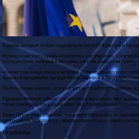
Каналы, которые хотели подвергнуть цензуре Франция и Молдо
Французские спецслужбы обратились к основателю Telegram Па
президентских выборов в Молдове, об этом заявил сам Дуров.
«Около года назад, когда я застрял в Париже, французские сп
каналы в преддверии президентских выборов в Молдове», – нап
По его словам, каналы, которые хотели подвергнуть цензуре Ф
Предприниматель заявил, что отказался выполнять этот запрос
также пообещал, что и далее будет разоблачать любые попытки 
Ранее Дуров сообщил о том, что к нему обратились «с просьбо
мессенджера, исходила от «западноевропейского правительства
Оглавление