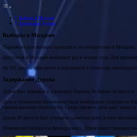
Выборы в Молдове
Задержание Дурова
Выборы в Молдове
Парламентские выборы проходят в это воскресенье в Молдове, 
Депутатов в Молдове выбирают раз в четыре года. Для призна
На 101 депутатское место в парламенте в этом году претендуют
Задержание Дурова
Дуров был задержан в аэропорту Парижа Ле-Бурже 24 августа.
Дело в отношении бизнесмена было возбуждено отделом по бор
сферам высоких технологий. Среди прочего, речь идет также и
Дуров 28 августа был отпущен судом под залог в пять миллион
Помимо российского и французского, Дуров имеет гражданства