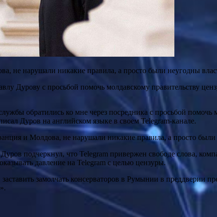
ва, не нарушали никакие правила, а просто были неугодны влас
влу Дурову с просьбой помочь молдавскому правительству ценз
ецслужбы обратились ко мне через посредника с просьбой помочь
исал Дуров на английском языке в своем Telegram-канале.
ранция и Молдова, не нарушали никакие правила, а просто были
. Дуров подчеркнул, что Telegram привержен свободе слова, комп
оказывать давление на Telegram с целью цензуры.
й заставить замолчать консерваторов в Румынии в преддверии пр
».