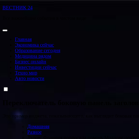
Перейти
ВЕСТНИК 24
к
Все важнейшие события в чистом виде
содержанию
Главная
Экономика сейчас
Образование сегодня
Медицина рядом
Бизнес онлайн
Инвестиции сейчас
Техно мир
Авто новости
Переключатель боковую панель заголо
Это пример виджета, показывающего, как выглядит боковая па
Домашняя
Разное
Дуров: Франция попросила помочь Молдове цензур