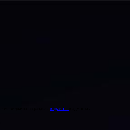
ские виджеты из раздела
виджеты
в админке.