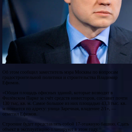
Об этом сообщил заместитель мэра Москвы по вопросам
градостроительной политики и строительства Владимир
Ефимов.
«Общая площадь офисных зданий, которые возводят в
Филёвском Парке за счёт средств инвесторов, составит почти
130 тыс. кв. м. Самое большое из них площадью 43,3 тыс. кв.
м появится по адресу: улица Заречная, владение 2/1», —
отметил Ефимов.
Строение будет представлять собой 17-этажную башню. Сдать
объект в эксплуатацию планируют в этом году.