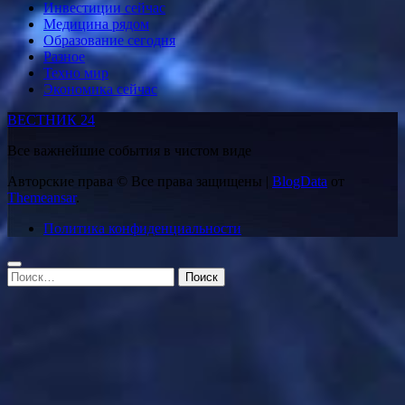
Инвестиции сейчас
Медицина рядом
Образование сегодня
Разное
Техно мир
Экономика сейчас
ВЕСТНИК 24
Все важнейшие события в чистом виде
Авторские права © Все права защищены
|
BlogData
от
Themeansar
.
Политика конфиденциальности
Найти: