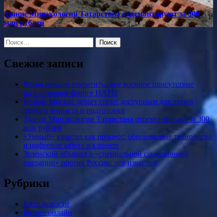
Здание Минэкологии Татарстана отремонтируют за 300
млн рублей
Найти:
Свежие записи
Чехия решила сократить свое военное присутствие
на восточном фланге НАТО
Немов: Москва делает спорт доступным для людей
любого возраста и подготовки
Здание Минэкологии Татарстана отремонтируют за 300
млн рублей
«Умный» квартал как процесс: обновляемые технологии
и цифровая забота о клиенте
Зеленский объявил о «специальной санкционной
операции» против России: что известно
Рубрики
Авто новости
Бизнес онлайн