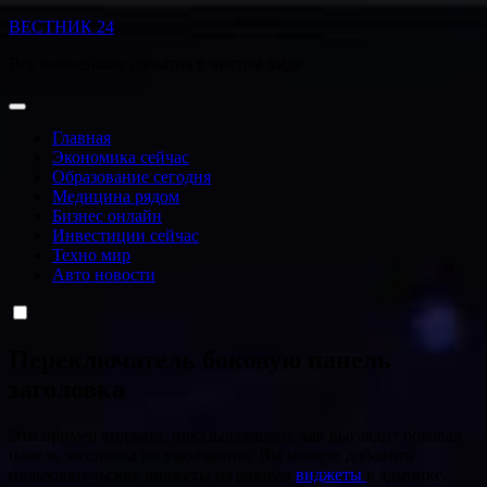
Перейти
ВЕСТНИК 24
к
Все важнейшие события в чистом виде
содержанию
Главная
Экономика сейчас
Образование сегодня
Медицина рядом
Бизнес онлайн
Инвестиции сейчас
Техно мир
Авто новости
Переключатель боковую панель
заголовка
Это пример виджета, показывающего, как выглядит боковая
панель заголовка по умолчанию. Вы можете добавить
пользовательские виджеты из раздела
виджеты
в админке.