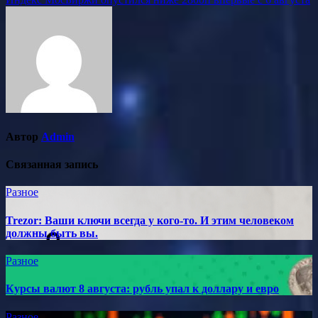
по
записям
Автор
Admin
Связанная запись
Разное
Trezor: Ваши ключи всегда у кого-то. И этим человеком
должны быть вы.
Разное
Курсы валют 8 августа: рубль упал к доллару и евро
Разное