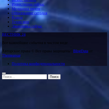
Инвестиции сейчас
Медицина рядом
Образование сегодня
Разное
Техно мир
Экономика сейчас
ВЕСТНИК 24
Все важнейшие события в чистом виде
Авторские права © Все права защищены
|
BlogData
от
Themeansar
.
Политика конфиденциальности
Найти: