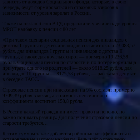
зависеть от доходов Социального фонда, которые, в свою
очередь, будут формироваться из страховых взносов в
зависимости от уровня зарплат в России.
Также на russian.rt.com В ГД предложили увеличить до уровня
МРОТ надбавку к пенсии с 80 лет
«При таком сценарии социальная пенсия для инвалидов с
детства I группы и детей-инвалидов составит около 23 083,57
рубля, для инвалидов I группы и инвалидов с детства II
группы, а также для круглых сирот — примерно 19 236,58
рубля. Социальная пенсия по старости и по потере кормильца
при утрате одного из родителей — около 9618,25 рубля, для
инвалидов III группы — 8175,58 рубля», — рассказал депутат
в беседе с ТАСС.
Страховые пенсии при индексации на 9% составят примерно
9709,39 рубля в месяц, а стоимость пенсионного
коэффициента достигнет 158,8 рубля.
В России каждый гражданин имеет право на пенсию, но
важно понимать разницу. Для получения страховой пенсии по
старости требуется…
К этим суммам также добавятся районные коэффициенты и
установленные законом надбавки. Речь идёт о гражданах