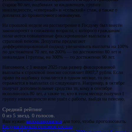
старше 80 лет, надбавках за иждивенцев, группу
инвалидности, «северный» и «сельский» стаж, а также о
доплатах до прожиточного минимума.
На прошлой неделе на рассмотрение в Госдуму был внесён
законопроект о снижении возраста, с которого гражданам
полагаются повышенные фиксированные выплаты к
страховой пенсии. Депутаты предлагают
дифференцированный подход: увеличивать выплаты на 100%
по достижении 70 лет, на 200% — по достижении 80 лет и
инвалидам I группы, на 300% — по достижении 90 лет.
Напомним, с 1 января 2025 года размер фиксированной
выплаты к страховой пенсии составляет 8907,7 рубля. Если
право на надбавку появляется в одном месяце, то она
отражается в выплатах со следующего. Например, в октябре
получат дополнительные средства те, кому в сентябре
исполнилось 80 лет, а также те, кто в этом месяце получил I
группу инвалидности или ушёл с работы, выйдя на пенсию.
Средний рейтинг
0 из 5 звезд. 0 голосов.
Вам нужно
авторизироваться
для того, чтобы проголосовать.
Навигация
Госдума открыла осеннюю сессию
Индекс МосБиржи опустился ниже 2800п впервые с 6 августа