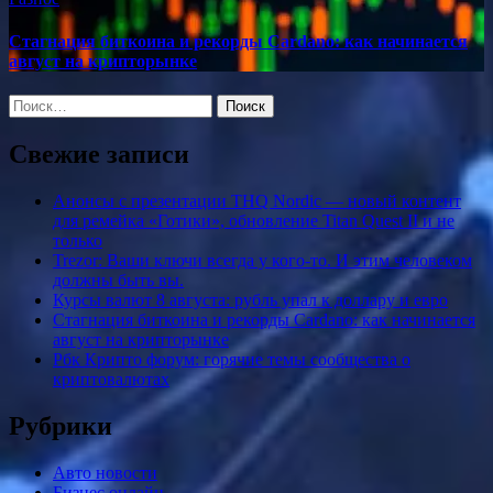
Стагнация биткоина и рекорды Cardano: как начинается
август на крипторынке
Найти:
Свежие записи
Анонсы с презентации THQ Nordic — новый контент
для ремейка «Готики», обновление Titan Quest II и не
только
Trezor: Ваши ключи всегда у кого-то. И этим человеком
должны быть вы.
Курсы валют 8 августа: рубль упал к доллару и евро
Стагнация биткоина и рекорды Cardano: как начинается
август на крипторынке
Рбк Крипто форум: горячие темы сообщества о
криптовалютах
Рубрики
Авто новости
Бизнес онлайн