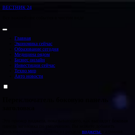
Перейти
ВЕСТНИК 24
к
Все важнейшие события в чистом виде
содержанию
Главная
Экономика сейчас
Образование сегодня
Медицина рядом
Бизнес онлайн
Инвестиции сейчас
Техно мир
Авто новости
Переключатель боковую панель
заголовка
Это пример виджета, показывающего, как выглядит боковая
панель заголовка по умолчанию. Вы можете добавить
пользовательские виджеты из раздела
виджеты
в админке.