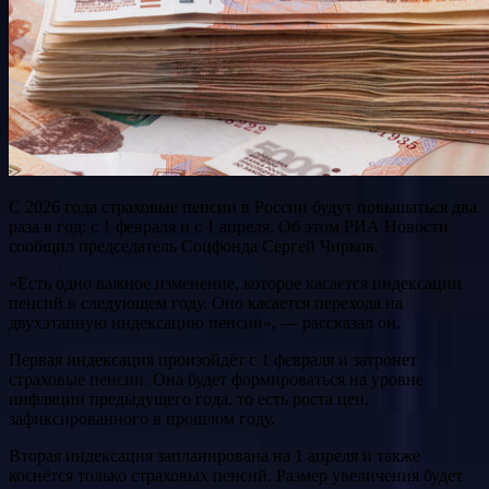
С 2026 года страховые пенсии в России будут повышаться два
раза в год: с 1 февраля и с 1 апреля. Об этом РИА Новости
сообщил председатель Соцфонда Сергей Чирков.
«Есть одно важное изменение, которое касается индексации
пенсий в следующем году. Оно касается перехода на
двухэтапную индексацию пенсии», — рассказал он.
Первая индексация произойдёт с 1 февраля и затронет
страховые пенсии. Она будет формироваться на уровне
инфляции предыдущего года, то есть роста цен,
зафиксированного в прошлом году.
Вторая индексация запланирована на 1 апреля и также
коснётся только страховых пенсий. Размер увеличения будет