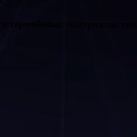
о термобелья: материалы, теп