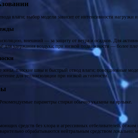
ьзовании
твода влаги; выбор модели зависит от интенсивности нагрузки 
дежды
оизоляцию, внешний — за защиту от ветра и осадков. Для активн
² для удержания воздуха; при низкой подвижности — более пло
носки
оны, плоские швы и быстрый отвод влаги; повседневные модел
етение для теплоизоляции при низкой активности.
бы
 Рекомендуемые параметры стирки обычно указаны на ярлыке.
оющих средств без хлора и агрессивных отбеливателей, отжим н
варительно обрабатываются нейтральным средством локально; м