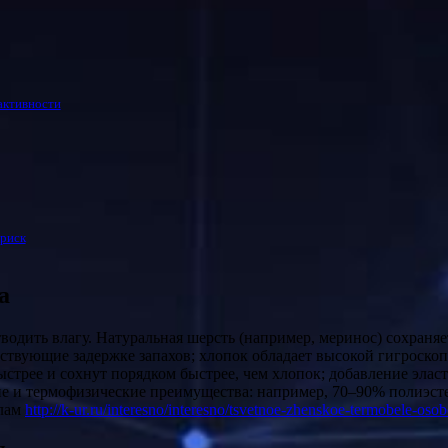
активности
 риск
а
ствующие задержке запахов; хлопок обладает высокой гигроскоп
ыстрее и сохнут порядком быстрее, чем хлопок; добавление элас
е и термофизические преимущества: например, 70–90% полиэсте
алам
http://k-ur.ru/interesno/interesno/tsvetnoe-zhenskoe-termobele-osob