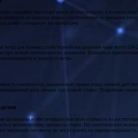
д
тера ускоряют транспорт влаги по поверхности, а волокна шерс
лоёмкость на единицу массы, синтетические — меньшую теплоё
пределяет суммарную теплопередачу.
 метр; для базовых слоёв термобелья диапазон чаще всего 120–2
при низкой интенсивности движения. Толщина и переплетение 
роницаемость и защиту от ветра.
обность поверхности; окрашивание пряжи перед связкой даёт бо
 повышенный риск линьки при первой стирке. Подробные сведе
зделия
ми целлюлозы и обеспечивают высокую стойкость на растительн
сть к механическому трению и стирке. На синтетических волок
ают миграцию пигмента, но могут влиять на паропроницаемость.