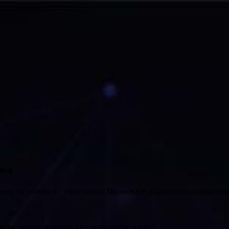
вка
нель заголовка по умолчанию. Вы можете добавить пользователь
алы, теплоизоляция, влагоотведение и уход