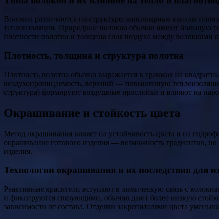
Типы волокон и их влияние на тепло и влагоотво
Волокна различаются по структуре: капиллярные каналы полиэс
теплоизоляции. Природные волокна обычно имеют большую теп
плотности полотна и толщина слоя воздуха между волокнами о
Плотность, толщина и структура полотна
Плотность полотна обычно выражается в граммах на квадратный
воздухопроницаемость, верхний — повышенную теплоизоляцию 
структура) формируют воздушные прослойки и влияют на пароп
Окрашивание и стойкость цвета
Метод окрашивания влияет на устойчивость цвета и на гидроф
окрашивание готового изделия — возможность градиентов, но
изделия.
Технологии окрашивания и их последствия для и
Реактивные красители вступают в химическую связь с волокна
и фиксируются связующими, обычно дают более низкую стойко
зависимости от состава. Отделки закрепителями цвета уменьш