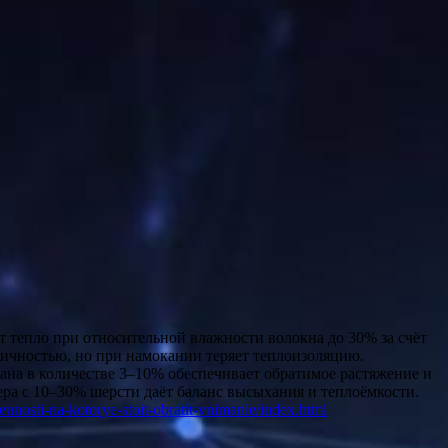
ичностью, но при намокании теряет теплоизоляцию.
тана в количестве 3–10% обеспечивает обратимое растяжение и
ра с 10–30% шерсти даёт баланс высыхания и теплоёмкости.
ennosti-na-kotorye-stoit-obratit-vnimanie/index.html