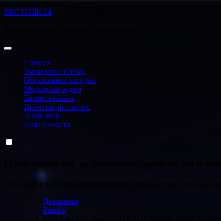
Перейти
ВЕСТНИК 24
к
Все важнейшие события в чистом виде
содержанию
Главная
Экономика сейчас
Образование сегодня
Медицина рядом
Бизнес онлайн
Инвестиции сейчас
Техно мир
Авто новости
Переключатель боковую панель заголо
Это пример виджета, показывающего, как выглядит боковая па
Домашняя
Разное
Особенности цветного женского термобелья: матери