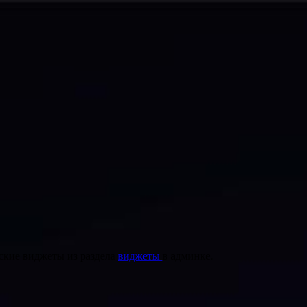
ские виджеты из раздела
виджеты
в админке.