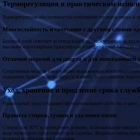
Терморегуляция в практическом испол
Терморегуляция обеспечивается сочетанием теплоизоляции и о
Многослойность и сочетание с другими слоями о
Базовый слой отвечает за отвод влаги, промежуточный за тепл
высоким капиллярным транспортом и средний слой 140–220 г/м
Отличия моделей для спорта и для повседневной 
Спортивные модели имеют более выраженные вентиляционные з
содержать большую долю шерсти и иметь более плотное перепл
Уход, хранение и продление срока служ
Правильный уход сохраняет функциональные свойства и цвет.
Правила стирки, сушки и удаления пятен
Стирка при 30°C в деликатном режиме, использование мягких м
виде на воздухе продлевают срок службы. Жировые пятна пред
волокон и образование катышков.