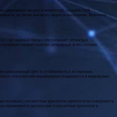
ти удерживают воздух в микропору, создавая слой
мкость, но более высокую скорость высыхания. Величина
20 г/м²: нижний предел обеспечивает лёгкость и
(плотное гладкое полотно, рельефный флис, сотовая
лее равномерный цвет и устойчивость к истиранию,
ния по технологиям окрашивания указываются в маркировке
ых волокнах; пигментные красители наносятся на поверхность
нах применяются дисперсные и кислотные красители в