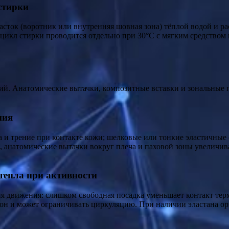
стирки
асток (воротник или внутренняя шовная зона) тёплой водой и р
икл стирки проводится отдельно при 30°C с мягким средством и
ий. Анатомические вытачки, композитные вставки и зональные 
ния
а и трение при контакте кожи; шелковые или тонкие эластичные
анатомические вытачки вокруг плеча и паховой зоны увеличив
тепла при активности
я движения: слишком свободная посадка уменьшает контакт терм
он и может ограничивать циркуляцию. При наличии эластана ор