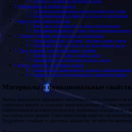
Плотность, толщина и структура полотна
Окрашивание и стойкость цвета
Технологии окрашивания и их последствия для изделия
Как проверить цветостойкость до и после первой стирки
Конструкция, швы и посадка
Виды швов, анатомические вставки и зона движения
Как правильно выбирать размер для сохранения тепла при 
Терморегуляция в практическом использовании
Многослойность и сочетание с другими слоями одежды
Отличия моделей для спорта и для повседневной носки
Уход, хранение и продление срока службы
Правила стирки, сушки и удаления пятен
Как хранить и что делать при переносе краски
Риски, аллергии и признаки износа
Как распознать аллергическую реакцию и минимизировать
Признаки утраты функциональности и критерии замены
Материалы и функциональные свойств
Выбор материалов определяет теплоизоляцию и способность отводить влагу. Натуральная шерсть (например, меринос) сохраняет тепло при относительной влажности волокна до 30% за счёт
структуры чешуек и содержит аминокислотные группы, способ
Синтетические волокна (полиэстер, полиамид) отводят влагу б
восстановление формы. Смесовый состав сочетает механически
Подробнее о выборе и цветовых вариантах читайте по матери