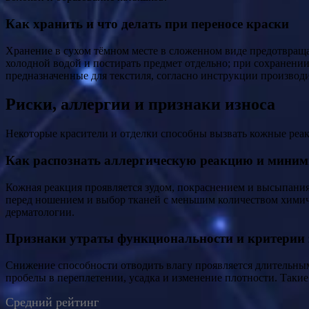
Как хранить и что делать при переносе краски
Хранение в сухом тёмном месте в сложенном виде предотвраща
холодной водой и постирать предмет отдельно; при сохранени
предназначенные для текстиля, согласно инструкции производи
Риски, аллергии и признаки износа
Некоторые красители и отделки способны вызвать кожные реак
Как распознать аллергическую реакцию и миним
Кожная реакция проявляется зудом, покраснением и высыпания
перед ношением и выбор тканей с меньшим количеством химиче
дерматологии.
Признаки утраты функциональности и критерии
Снижение способности отводить влагу проявляется длительны
пробелы в переплетении, усадка и изменение плотности. Таки
Средний рейтинг