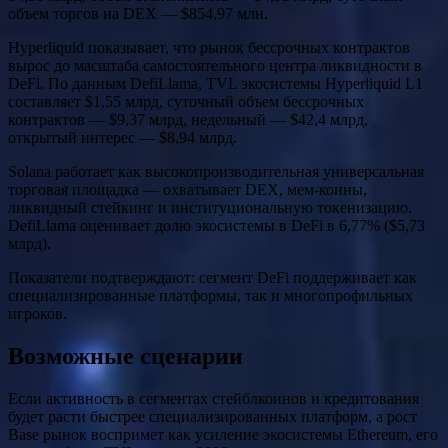
объем торгов на DEX — $854,97 млн.
Hyperliquid показывает, что рынок бессрочных контрактов
вырос до масштаба самостоятельного центра ликвидности в
DeFi. По данным DefiLlama, TVL экосистемы Hyperliquid L1
составляет $1,55 млрд, суточный объем бессрочных
контрактов — $9,37 млрд, недельный — $42,4 млрд,
открытый интерес — $8,94 млрд.
Solana работает как высокопроизводительная универсальная
торговая площадка — охватывает DEX, мем-коины,
ликвидный стейкинг и институциональную токенизацию.
DefiLlama оценивает долю экосистемы в DeFi в 6,77% ($5,73
млрд).
Показатели подтверждают: сегмент DeFi поддерживает как
специализированные платформы, так и многопрофильных
игроков.
Возможные сценарии
Если активность в сегментах стейблкоинов и кредитования
будет расти быстрее специализированных платформ, а рост
Base рынок воспримет как усиление экосистемы Ethereum, его