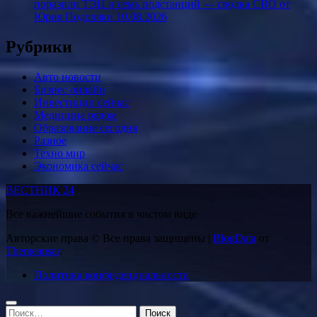
поразили ТЭЦ и семь подстанций — сводка СВО от
Юрия Подоляки 10.08.2026
Рубрики
Авто новости
Бизнес онлайн
Инвестиции сейчас
Медицина рядом
Образование сегодня
Разное
Техно мир
Экономика сейчас
ВЕСТНИК 24
Все важнейшие события в чистом виде
Авторские права © Все права защищены
|
BlogData
от
Themeansar
.
Политика конфиденциальности
Найти: