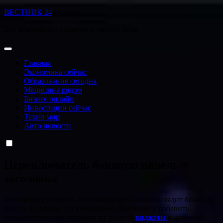
Перейти
ВЕСТНИК 24
к
Все важнейшие события в чистом виде
содержанию
Главная
Экономика сейчас
Образование сегодня
Медицина рядом
Бизнес онлайн
Инвестиции сейчас
Техно мир
Авто новости
Переключатель боковую панель
заголовка
Это пример виджета, показывающего, как выглядит боковая
панель заголовка по умолчанию. Вы можете добавить
пользовательские виджеты из раздела
виджеты
в админке.