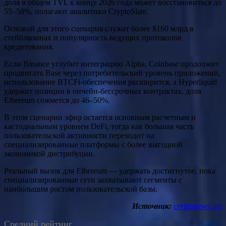
доля в общем TVL к концу 2026 года может восстановиться до
55–58%, полагают аналитики CryptoSlate.
Основой для этого сценария служат более $160 млрд в
стейблкоинах и популярность ведущих протоколов
кредитования.
Если Binance углубит интеграцию Alpha, Coinbase продолжит
продвигать Base через потребительский уровень приложений,
использование BTCFi-обеспечения расширится, а Hyperliquid
удержит позиции в ончейн-бессрочных контрактах, доля
Ethereum сожмется до 46–50%.
В этом сценарии эфир остается основным расчетным и
кастодиальным уровнем DeFi, тогда как большая часть
пользовательской активности переходит на
специализированные платформы с более выгодной
экономикой дистрибуции.
Реальный вызов для Ethereum — удержать достигнутое, пока
специализированные сети захватывают сегменты с
наибольшим ростом пользовательской базы.
Источник:
cryptonews.net
Средний рейтинг