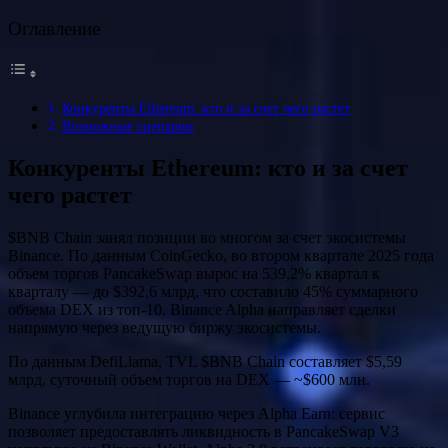
Оглавление
Конкуренты Ethereum: кто и за счет чего растет
Возможные сценарии
Конкуренты Ethereum: кто и за счет
чего растет
$BNB Chain занял позиции во многом за счет экосистемы
Binance. По данным CoinGecko, во втором квартале 2025 года
объем торгов PancakeSwap вырос на 539,2% квартал к
кварталу — до $392,6 млрд, что составило 45% суммарного
объема DEX из топ-10. Binance Alpha направляет сделки
напрямую через ведущую биржу экосистемы.
По данным DefiLlama, TVL $BNB Chain составляет $5,59
млрд, суточный объем торгов на DEX — ~$600 млн.
Binance углубила интеграцию через Alpha Earn: сервис
позволяет предоставлять ликвидность в PancakeSwap V3