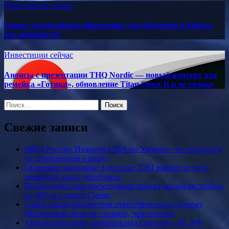
Инвестиции сейчас
Грядут масштабные обновления для Ethereum и Solana:
что изменится?
Инвестиции сейчас
Анонсы с презентации THQ Nordic — новый контент для
ремейка «Готики», обновление Titan Quest II и не только
Найти:
Свежие записи
МИД России: Позиция США по Украине «не стыкуется
со стремлением к миру»
Огненные выходные: Одесские ТЭЦ вышли из чата,
немецкий завод уничтожен
Во Владивостоке презентовали проект жилой застройки
на 400 га у сопки Синяя
Сорок тысяч километров ответственности: почему
Московской области сложнее, чем столице
«Зеленский теряет контроль над Одессой»: ВС РФ