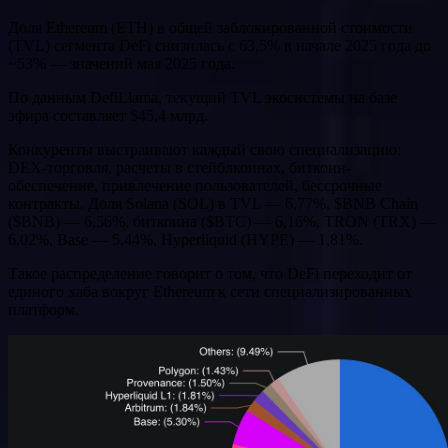
Доля Ethereum (ETH) в общей заблокированной стоимости
(TVL) сегмента DeFi снизилась с 63,5% в начале 2025 года до
~53% — значений мая 2025 года.
По данным DefiLlama, текущий TVL экосистемы на базе
эфира составляет $45,4 млрд.
Конкуренты выстраивают каждый свою специализацию:
DEX-торговля, расчеты в стейблкоинах, биткоин-
обеспечение, привлечение пользователей, бессрочные
контракты. Доля Solana (SOL) в TVL — 6,77%, $BNB Chain
($BNB) — 6,56%, биткоина ($BTC) — 6,16%, TRON (TRX) —
6,02%, Base — 5,44%, Hyperliquid (HYPE) — 1,81%.
Такое распределение говорит о том, что DeFi переходит от
единого хаба вокруг Ethereum к сети специализированных
платформ.