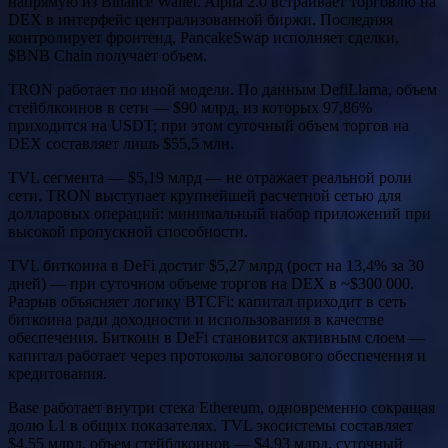
напрямую из Binance Wallet. Alpha 2.0 встраивает торговлю на
DEX в интерфейс централизованной биржи. Последняя
контролирует фронтенд, PancakeSwap исполняет сделки,
$BNB Chain получает объем.
TRON работает по иной модели. По данным DefiLlama, объем
стейблкоинов в сети — $90 млрд, из которых 97,86%
приходится на USDT; при этом суточный объем торгов на
DEX составляет лишь $55,5 млн.
TVL сегмента — $5,19 млрд — не отражает реальной роли
сети. TRON выступает крупнейшей расчетной сетью для
долларовых операций: минимальный набор приложений при
высокой пропускной способности.
TVL биткоина в DeFi достиг $5,27 млрд (рост на 13,4% за 30
дней) — при суточном объеме торгов на DEX в ~$300 000.
Разрыв объясняет логику BTCFi: капитал приходит в сеть
биткоина ради доходности и использования в качестве
обеспечения. Биткоин в DeFi становится активным слоем —
капитал работает через протоколы залогового обеспечения и
кредитования.
Base работает внутри стека Ethereum, одновременно сокращая
долю L1 в общих показателях. TVL экосистемы составляет
$4,55 млрд, объем стейблкоинов — $4,93 млрд, суточный