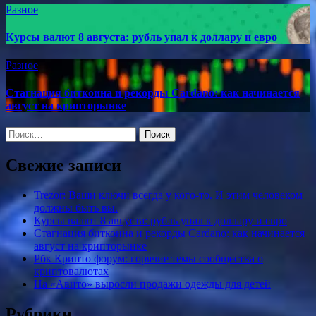
Разное
Курсы валют 8 августа: рубль упал к доллару и евро
Разное
Стагнация биткоина и рекорды Cardano: как начинается
август на крипторынке
Найти:
Свежие записи
Trezor: Ваши ключи всегда у кого-то. И этим человеком
должны быть вы.
Курсы валют 8 августа: рубль упал к доллару и евро
Стагнация биткоина и рекорды Cardano: как начинается
август на крипторынке
Рбк Крипто форум: горячие темы сообщества о
криптовалютах
На «Авито» выросли продажи одежды для детей
Рубрики