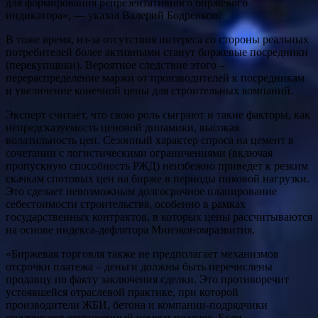
для формирования репрезентативного биржевого
индикатора», — указал Валерий Бодренков.
В тоже время, из-за отсутствия интереса со стороны реальных
потребителей более активными станут биржевые посредники
(перекупщики). Вероятное следствие этого –
перераспределение маржи от производителей к посредникам
и увеличение конечной цены для строительных компаний.
Эксперт считает, что свою роль сыграют и такие факторы, как
непредсказуемость ценовой динамики, высокая
волатильность цен. Сезонный характер спроса на цемент в
сочетании с логистическими ограничениями (включая
пропускную способность РЖД) неизбежно приведет к резким
скачкам спотовых цен на бирже в периоды пиковой нагрузки.
Это сделает невозможным долгосрочное планирование
себестоимости строительства, особенно в рамках
государственных контрактов, в которых цены рассчитываются
на основе индекса-дефлятора Минэкономразвития.
«Биржевая торговля также не предполагает механизмов
отсрочки платежа – деньги должны быть перечислены
продавцу по факту заключения сделки. Это противоречит
устоявшейся отраслевой практике, при которой
производители ЖБИ, бетона и компании-подрядчики
оплачивают отгруженный цемент позднее. Если