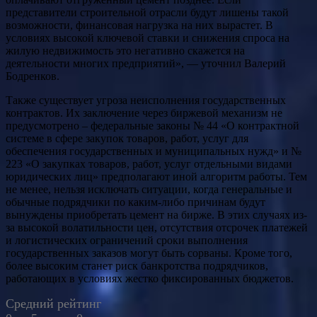
представители строительной отрасли будут лишены такой
возможности, финансовая нагрузка на них вырастет. В
условиях высокой ключевой ставки и снижения спроса на
жилую недвижимость это негативно скажется на
деятельности многих предприятий», — уточнил Валерий
Бодренков.
Также существует угроза неисполнения государственных
контрактов. Их заключение через биржевой механизм не
предусмотрено – федеральные законы № 44 «О контрактной
системе в сфере закупок товаров, работ, услуг для
обеспечения государственных и муниципальных нужд» и №
223 «О закупках товаров, работ, услуг отдельными видами
юридических лиц» предполагают иной алгоритм работы. Тем
не менее, нельзя исключать ситуации, когда генеральные и
обычные подрядчики по каким-либо причинам будут
вынуждены приобретать цемент на бирже. В этих случаях из-
за высокой волатильности цен, отсутствия отсрочек платежей
и логистических ограничений сроки выполнения
государственных заказов могут быть сорваны. Кроме того,
более высоким станет риск банкротства подрядчиков,
работающих в условиях жестко фиксированных бюджетов.
Средний рейтинг