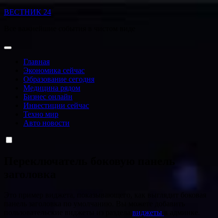
Перейти
ВЕСТНИК 24
к
Все важнейшие события в чистом виде
содержанию
Главная
Экономика сейчас
Образование сегодня
Медицина рядом
Бизнес онлайн
Инвестиции сейчас
Техно мир
Авто новости
Переключатель боковую панель
заголовка
Это пример виджета, показывающего, как выглядит боковая
панель заголовка по умолчанию. Вы можете добавить
пользовательские виджеты из раздела
виджеты
в админке.