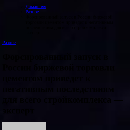
Домашняя
Разное
Форсированный запуск в России биржевой
торговли цементом приведет к негативным
последствиям для всего стройкомплекса —
эксперт
Разное
Форсированный запуск в
России биржевой торговли
цементом приведет к
негативным последствиям
для всего стройкомплекса —
эксперт