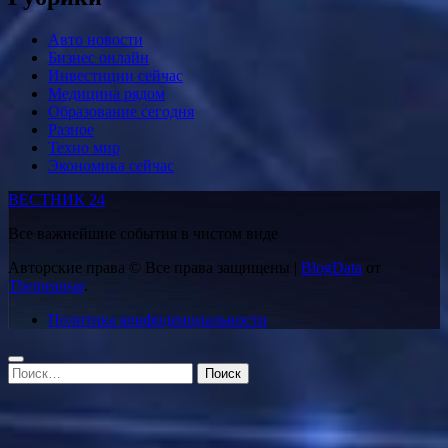
Авто новости
Бизнес онлайн
Инвестиции сейчас
Медицина рядом
Образование сегодня
Разное
Техно мир
Экономика сейчас
ВЕСТНИК 24
Все важнейшие события в чистом виде
Авторские права © Все права защищены
|
BlogData
от
Themeansar
.
Политика конфиденциальности
Найти: