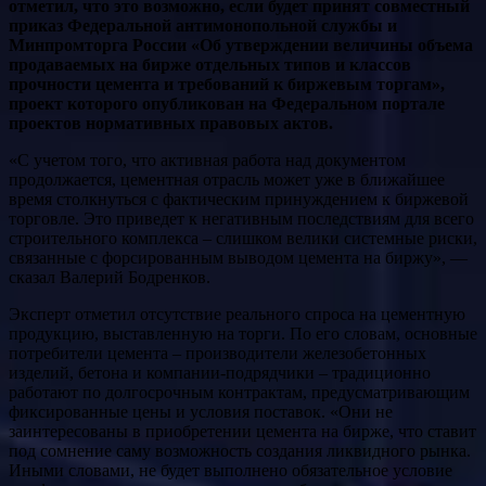
отметил, что это возможно, если будет принят совместный
приказ Федеральной антимонопольной службы и
Минпромторга России «Об утверждении величины объема
продаваемых на бирже отдельных типов и классов
прочности цемента и требований к биржевым торгам»,
проект которого опубликован на Федеральном портале
проектов нормативных правовых актов.
«С учетом того, что активная работа над документом
продолжается, цементная отрасль может уже в ближайшее
время столкнуться с фактическим принуждением к биржевой
торговле. Это приведет к негативным последствиям для всего
строительного комплекса – слишком велики системные риски,
связанные с форсированным выводом цемента на биржу», —
сказал Валерий Бодренков.
Эксперт отметил отсутствие реального спроса на цементную
продукцию, выставленную на торги. По его словам, основные
потребители цемента – производители железобетонных
изделий, бетона и компании-подрядчики – традиционно
работают по долгосрочным контрактам, предусматривающим
фиксированные цены и условия поставок. «Они не
заинтересованы в приобретении цемента на бирже, что ставит
под сомнение саму возможность создания ликвидного рынка.
Иными словами, не будет выполнено обязательное условие