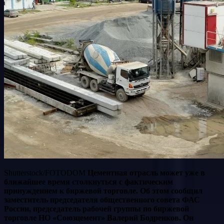
Shutterstock/FOTODOM
Цементная отрасль может уже в
ближайшее время столкнуться с фактическим
принуждением к биржевой торговле. Об этом сообщил
заместитель председателя общественного совета ФАС
России, председатель рабочей группы по биржевой
торговле НО «Союзцемент» Валерий Бодренков. Он