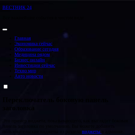
Перейти
ВЕСТНИК 24
к
Все важнейшие события в чистом виде
содержанию
Главная
Экономика сейчас
Образование сегодня
Медицина рядом
Бизнес онлайн
Инвестиции сейчас
Техно мир
Авто новости
Переключатель боковую панель
заголовка
Это пример виджета, показывающего, как выглядит боковая
панель заголовка по умолчанию. Вы можете добавить
пользовательские виджеты из раздела
виджеты
в админке.