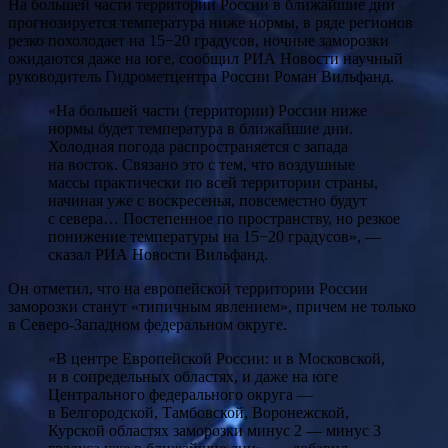
На большей части территории России в ближайшие дни
прогнозируется температура ниже нормы, в ряде регионов
резко похолодает на 15−20 градусов, ночные заморозки
ожидаются даже на юге, сообщил РИА Новости научный
руководитель Гидрометцентра России Роман Вильфанд.
«На большей части (территории) России ниже
нормы будет температура в ближайшие дни.
Холодная погода распространяется с запада
на восток. Связано это с тем, что воздушные
массы практически по всей территории страны,
начиная уже с воскресенья, повсеместно будут
с севера… Постепенное по пространству, но резкое
понижение температуры на 15−20 градусов», —
сказал РИА Новости Вильфанд.
Он отметил, что на европейской территории России
заморозки станут «типичным явлением», причем не только
в Северо-Западном федеральном округе.
«В центре Европейской России: и в Московской,
и в сопредельных областях, и даже на юге
Центрального федерального округа —
в Белгородской, Тамбовской, Воронежской,
Курской областях заморозки минус 2 — минус 3