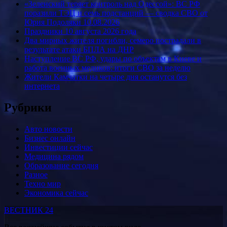
«Зеленский теряет контроль над Одессой»: ВС РФ
поразили ТЭЦ и семь подстанций — сводка СВО от
Юрия Подоляки 10.08.2026
Праздники 10 августа 2026 года
Два мирных жителя погибли, семеро пострадали в
результате атаки БПЛА на ДНР
Наступление ВС РФ, удары по объектам в Киеве и
работа военных медиков: итоги СВО за неделю
Жители Камчатки на четыре дня останутся без
интернета
Рубрики
Авто новости
Бизнес онлайн
Инвестиции сейчас
Медицина рядом
Образование сегодня
Разное
Техно мир
Экономика сейчас
ВЕСТНИК 24