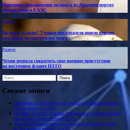
Пашинян: ограничения экспорта из Армении портят
впечатление о ЕАЭС
Разное
Не мясо, а сахар? Ученые предложили новую версию
эволюции человеческого мозга
Разное
Чехия решила сократить свое военное присутствие
на восточном фланге НАТО
Найти:
Свежие записи
Пашинян: ограничения экспорта из Армении портят
впечатление о ЕАЭС
Не мясо, а сахар? Ученые предложили новую версию
эволюции человеческого мозга
Чехия решила сократить свое военное присутствие
на восточном фланге НАТО