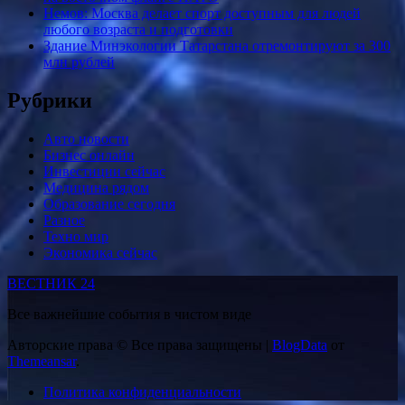
Немов: Москва делает спорт доступным для людей
любого возраста и подготовки
Здание Минэкологии Татарстана отремонтируют за 300
млн рублей
Рубрики
Авто новости
Бизнес онлайн
Инвестиции сейчас
Медицина рядом
Образование сегодня
Разное
Техно мир
Экономика сейчас
ВЕСТНИК 24
Все важнейшие события в чистом виде
Авторские права © Все права защищены
|
BlogData
от
Themeansar
.
Политика конфиденциальности