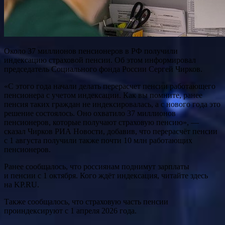
Около 37 миллионов пенсионеров в РФ получили
индексацию страховой пенсии. Об этом информировал
председатель Социального фонда России Сергей Чирков.
«С этого года начали делать перерасчет пенсии работающего
пенсионера с учетом индексации. Как вы помните, ранее
пенсия таких граждан не индексировалась, а с нового года это
решение состоялось. Оно охватило 37 миллионов
пенсионеров, которые получают страховую пенсию», —
сказал Чирков РИА Новости, добавив, что перерасчёт пенсии
с 1 августа получили также почти 10 млн работающих
пенсионеров.
Ранее сообщалось, что россиянам поднимут зарплаты
и пенсии с 1 октября. Кого ждёт индексация, читайте здесь
на KP.RU.
Также сообщалось, что страховую часть пенсии
проиндексируют с 1 апреля 2026 года.