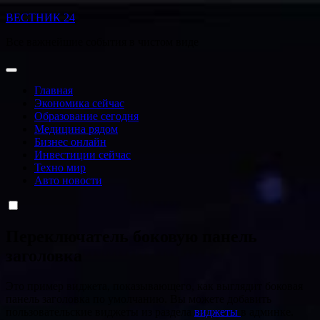
Перейти
ВЕСТНИК 24
к
Все важнейшие события в чистом виде
содержанию
Главная
Экономика сейчас
Образование сегодня
Медицина рядом
Бизнес онлайн
Инвестиции сейчас
Техно мир
Авто новости
Переключатель боковую панель
заголовка
Это пример виджета, показывающего, как выглядит боковая
панель заголовка по умолчанию. Вы можете добавить
пользовательские виджеты из раздела
виджеты
в админке.