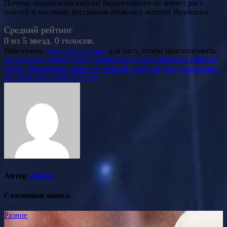
Почему индексация выплат бюджетникам не значит рост
пенсий и пособий, россиянам объяснил эксперт Якубович.
Средний рейтинг
0 из 5 звезд. 0 голосов.
Вам нужно
авторизироваться
для того, чтобы проголосовать.
Навигация
До Москвы далеко: ГАИ оценила проблему пробок в Минске
МАК обнародовал промежуточный отчёт по делу о крушении
по
Ан-24 в Амурской области
записям
Автор
Admin
Связанная запись
Разное