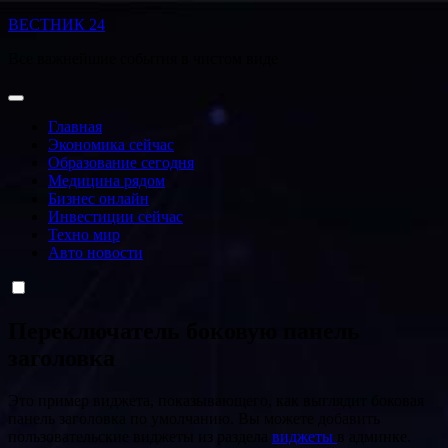
Перейти
ВЕСТНИК 24
к
Все важнейшие события в чистом виде
содержанию
Главная
Экономика сейчас
Образование сегодня
Медицина рядом
Бизнес онлайн
Инвестиции сейчас
Техно мир
Авто новости
Переключатель боковую панель
заголовка
Это пример виджета, показывающего, как выглядит боковая
панель заголовка по умолчанию. Вы можете добавить
пользовательские виджеты из раздела
виджеты
в админке.