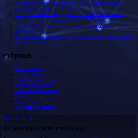
Два мирных жителя погибли, семеро пострадали в
результате атаки БПЛА на ДНР
Наступление ВС РФ, удары по объектам в Киеве и
работа военных медиков: итоги СВО за неделю
Жители Камчатки на четыре дня останутся без
интернета
На Камчатке ограничат доступ к интернету из-за работ
на линии связи
Рубрики
Авто новости
Бизнес онлайн
Инвестиции сейчас
Медицина рядом
Образование сегодня
Разное
Техно мир
Экономика сейчас
ВЕСТНИК 24
Все важнейшие события в чистом виде