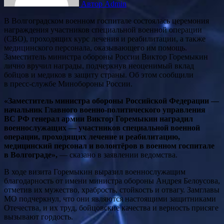
Автор Admin
В Волгоградском военном госпитале состоялась церемония
награждения участников специальной военной операции
(СВО), проходящих курс лечения и реабилитации, а также
медицинского персонала, оказывающего им помощь.
Заместитель министра обороны России Виктор Горемыкин
лично вручил награды, подчеркнув неоценимый вклад
бойцов и медиков в защиту страны. Об этом сообщили
в пресс-службе Минобороны России.
«Заместитель министра обороны Российской Федерации —
начальник Главного военно-политического управления
ВС РФ генерал армии Виктор Горемыкин наградил
военнослужащих — участников специальной военной
операции, проходящих лечение и реабилитацию,
медицинский персонал и волонтёров в военном госпитале
в Волгограде»,
— сказано в заявлении ведомства.
В ходе визита Горемыкин выразил военнослужащим
благодарность от имени министра обороны Андрея Белоусова,
отметив их мужество, храбрость, стойкость и отвагу. Замглавы
МО подчеркнул, что они являются настоящими защитниками
Отечества, и их труд, бойцовские качества и верность присяге
вызывают гордость.