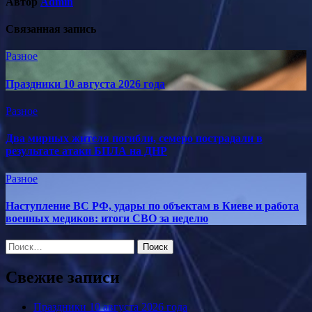
Автор
Admin
Связанная запись
Разное
Праздники 10 августа 2026 года
Разное
Два мирных жителя погибли, семеро пострадали в
результате атаки БПЛА на ДНР
Разное
Наступление ВС РФ, удары по объектам в Киеве и работа
военных медиков: итоги СВО за неделю
Найти:
Свежие записи
Праздники 10 августа 2026 года