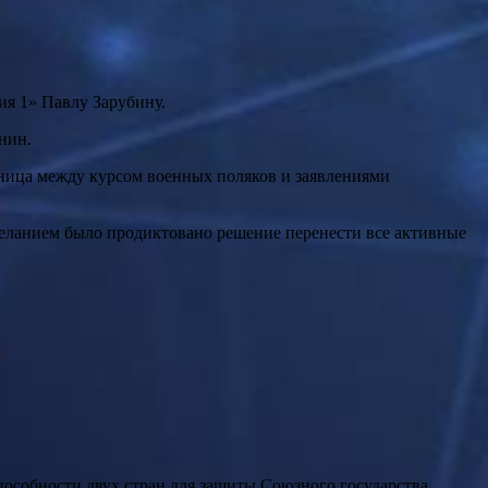
ия 1» Павлу Зарубину.
нин.
азница между курсом военных поляков и заявлениями
желанием было продиктовано решение перенести все активные
пособности двух стран для защиты Союзного государства.