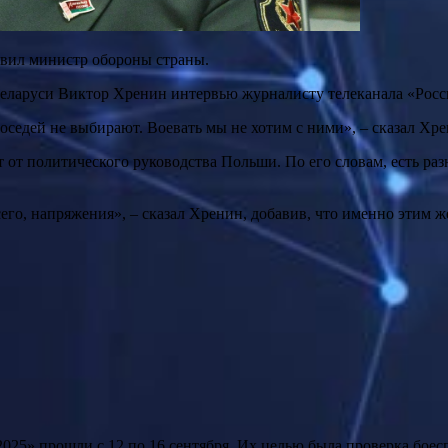
явил министр обороны страны.
 Беларуси Виктор Хренин интервью журналисту телеканала «Росс
соседей не выбирают. Воевать мы не хотим с ними», – сказал Хре
т от политического руководства Польши. По его словам, есть р
его, напряжения», – сказал Хренин, добавив, что именно этим 
025» прошли с 12 по 16 сентября. Их целью была проверка боес