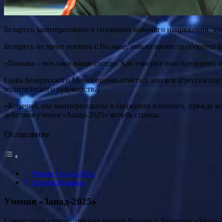
Беларусь заинтересована в снижении военного напряжения, за
Беларусь не хочет воевать с Польше, заявил министр обороны
«Польша – все-таки наши соседи. Как говорит наш президент, 
Глава белорусского Минобороны отметил, что вся агрессия иде
политического руководства.
«Конечно, мы заинтересованы в снижении военного, прежде вс
действия учения «Запад-2025» вглубь страны.
Оглавление
Учения «Запад-2025»
Реакция Варшавы
Учения «Запад-2025»
Совместные стратегические учения России и Беларуси «Запад-2