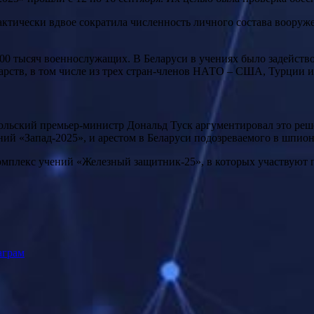
актически вдвое сократила численность личного состава вооруж
00 тысяч военнослужащих. В Беларуси в учениях было задействов
арств, в том числе из трех стран-членов НАТО – США, Турции 
Польский премьер-министр Дональд Туск аргументировал это реш
ений «Запад-2025», и арестом в Беларуси подозреваемого в шпи
омплекс учений «Железный защитник-25», в которых участвуют 
аграм