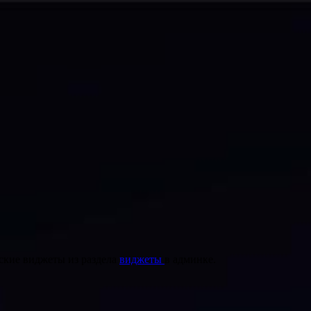
ские виджеты из раздела
виджеты
в админке.