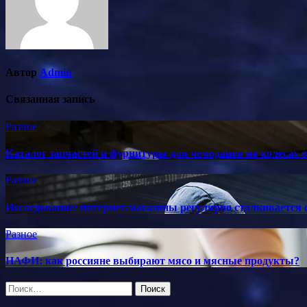
Автор
Admin
Связанная запись
Разное
Каталог запчастей и фурнитуры для чемоданов на колесах 
Разное
Исследование: интернет-магазины регулярно сталкивается 
Разное
НАФИ: как россияне выбирают мясо и мясные продукты?
Найти: