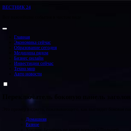
Перейти
ВЕСТНИК 24
к
Все важнейшие события в чистом виде
содержанию
Главная
Экономика сейчас
Образование сегодня
Медицина рядом
Бизнес онлайн
Инвестиции сейчас
Техно мир
Авто новости
Переключатель боковую панель заголо
Это пример виджета, показывающего, как выглядит боковая па
Домашняя
Разное
Хренин: Беларусь не хочет воевать с Польшей