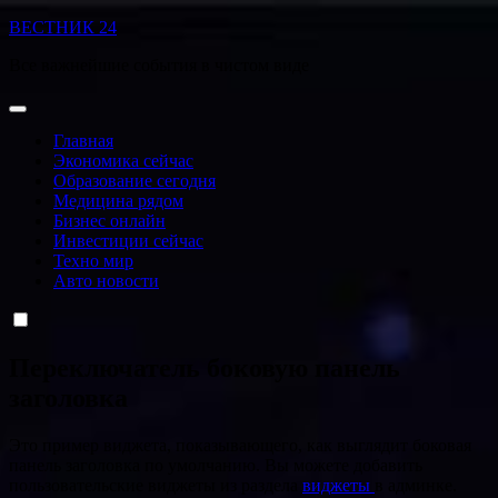
Перейти
ВЕСТНИК 24
к
Все важнейшие события в чистом виде
содержанию
Главная
Экономика сейчас
Образование сегодня
Медицина рядом
Бизнес онлайн
Инвестиции сейчас
Техно мир
Авто новости
Переключатель боковую панель
заголовка
Это пример виджета, показывающего, как выглядит боковая
панель заголовка по умолчанию. Вы можете добавить
пользовательские виджеты из раздела
виджеты
в админке.