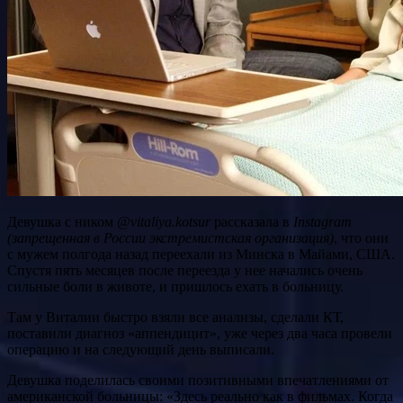
Девушка с ником
@vitaliya.kotsur
рассказала в
Instagram
(запрещенная в России экстремистская организация)
, что они
с мужем полгода назад переехали из Минска в Майами, США.
Спустя пять месяцев после переезда у нее начались очень
сильные боли в животе, и пришлось ехать в больницу.
Там у Виталии быстро взяли все анализы, сделали КТ,
поставили диагноз «аппендицит», уже через два часа провели
операцию и на следующий день выписали.
Девушка поделилась своими позитивными впечатлениями от
американской больницы: «Здесь реально как в фильмах. Когда