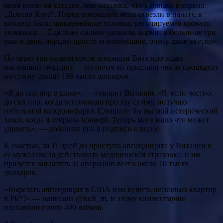
меня везли на каталке, мне казалось, что я попала в сериал
„Доктор Хаус“. Перед операцией меня отвезли в палату, в
которой были шикарнейшие условия, регулируемая кровать,
телевизор… Еда тоже сильно удивила, кормят в больнице три
раза в день, порции просто огромнейшие, очень даже вкусно».
Но через три недели после операции Виталию ждал
настоящий сюрприз — по почте ей прислали чек за процедуру
на сумму свыше 199 тысяч долларов.
«Я до сих пор в шоке», — говорит Виталия. «Я, если честно,
до сих пор, когда вспоминаю про эту сумму, получаю
небольшой микроинфаркт. Слышали бы вы мой истерический
хохот, когда я открыла конверт. Теперь меня мало что может
удивить», — добавила она в подписи к видео.
К счастью, за 11 дней до приступа аппендицита у Виталии и
ее мужа начала действовать медицинская страховка, и им
придется заплатить за операцию всего около 10 тысяч
долларов.
«Вырезать аппендицит в США или купить несколько квартир
в РБ*?» — написала @luch_tn, и этому комментарию
поставили почти 400 лайков.