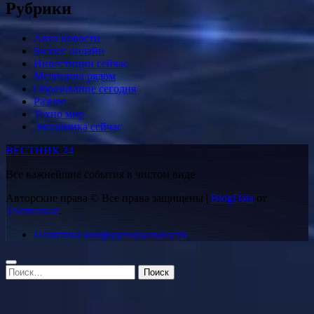
Рубрики
Авто новости
Бизнес онлайн
Инвестиции сейчас
Медицина рядом
Образование сегодня
Разное
Техно мир
Экономика сейчас
ВЕСТНИК 24
Все важнейшие события в чистом виде
Авторские права © Все права защищены
|
BlogData
от
Themeansar
.
Политика конфиденциальности
Найти: