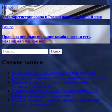
Разное
Zara зарегистрировала в России новый товарный знак
Разное
Право на рефинансирование комбо-ипотеки есть,
механизма у банков нет
Найти:
Свежие записи
На «Авито» выросли продажи одежды для детей
Zara зарегистрировала в России новый товарный знак
Право на рефинансирование комбо-ипотеки есть,
механизма у банков нет
В поведении крупных китов, использующих XRP,
наблюдаются необычные движения
В США отложили принятие закона о крипторынке
CLARITY Act до осени