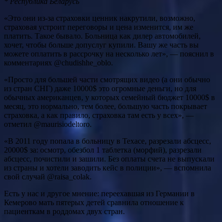
* Республика Беларусь
«Это они из-за страховки ценник накрутили, возможно,
страховая устроит переговоры и цена изменится, им же
платить. Такое бывало. Больница как дилер автомобилей,
хочет, чтобы больше допуслуг купили. Вашу же часть вы
можете оплатить в рассрочку на несколько лет», — пояснил в
комментариях @chudishhe_oblo.
«Просто для большей части смотрящих видео (а они обычно
из стран СНГ) даже 10000$ это огромные деньги, но для
обычных американцев, у которых семейный бюджет 10000$ в
месяц, это нормально, тем более, большую часть покрывает
страховка, а как правило, страховка там есть у всех», —
отметил @maurisiodeltoro.
«В 2011 году попала в больницу в Техасе, разрезали абсцесс,
20000$ за: осмотр, обезбол 1 таблетка (морфий), разрезали
абсцесс, почистили и зашили. Без оплаты счета не выпускали
из страны и хотели заводить кейс в полиции», — вспомнила
свой случай @raisa_colak.
Есть у нас и другое мнение: переехавшая из Германии в
Кемерово мать пятерых детей сравнила отношение к
пациенткам в роддомах двух стран.