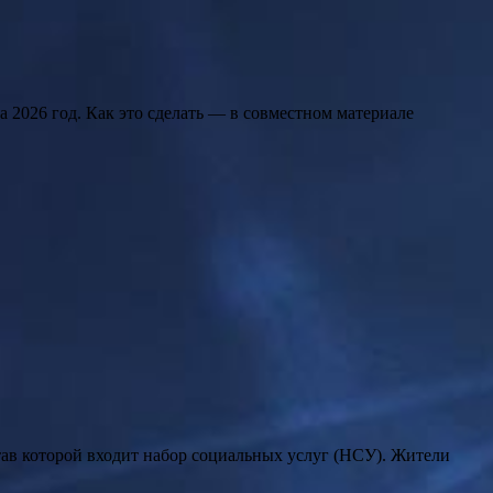
 2026 год. Как это сделать — в совместном материале
ав которой входит набор социальных услуг (НСУ). Жители