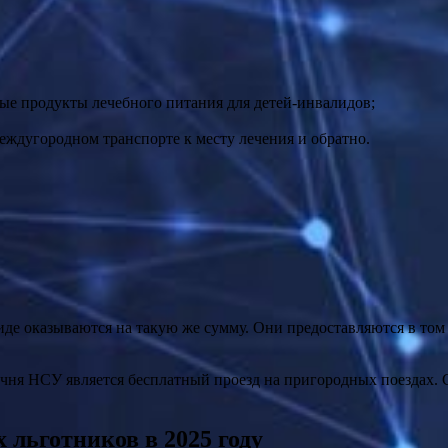
ые продукты лечебного питания для детей-инвалидов;
еждугородном транспорте к месту лечения и обратно.
иде оказываются на такую же сумму. Они предоставляются в том
чня НСУ является бесплатный проезд на пригородных поездах. С
 льготников в 2025 году