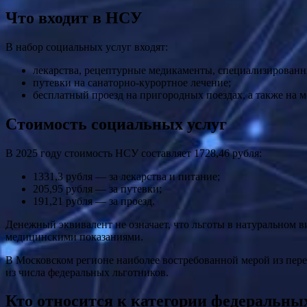
Что входит в НСУ
В набор социальных услуг входят:
лекарства, рецептурные медикаменты, специализированн
путевки на санаторно-курортное лечение;
бесплатный проезд на пригородных поездах, а также на м
Стоимость социальных услуг
В 2025 году стоимость НСУ составляет 1728,46 рубля:
1331,3 рубля — за лекарства и питание;
205,95 рубля — за путевки;
191,21 рубля — за проезд.
Денежный эквивалент не означает, что льготы в натуральном в
медицинскими показаниями.
В Московском регионе наиболее востребованной мерой из пере
из числа федеральных льготников.
Кто относится к категории федеральных