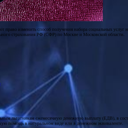
т право изменить способ получения набора социальных услуг на
ного страхования РФ (СФР) по Москве и Московской области.
у
ьным льготникам ежемесячную денежную выплату (ЕДВ), в сост
кую помощь в натуральном виде или в денежном эквиваленте.