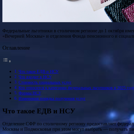
Федеральные льготники в столичном регионе до 1 октября имею
«Вечерней Москвы» и отделения Фонда пенсионного и социаль
Оглавление
Что такое ЕДВ и НСУ
Что входит в НСУ
Стоимость социальных услуг
Кто относится к категории федеральных льготников в 2025 год
Формы НСУ
Изменения порядка получения услуг
Что такое ЕДВ и НСУ
Отделение СФР по столичному региону предоставляет федерал
Москвы и Подмосковья при этом могут выбрать — получать та