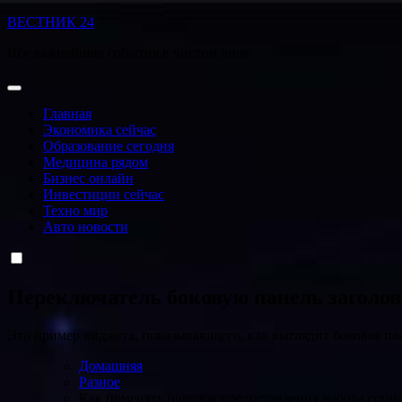
Перейти
ВЕСТНИК 24
к
Все важнейшие события в чистом виде
содержанию
Главная
Экономика сейчас
Образование сегодня
Медицина рядом
Бизнес онлайн
Инвестиции сейчас
Техно мир
Авто новости
Переключатель боковую панель заголо
Это пример виджета, показывающего, как выглядит боковая па
Домашняя
Разное
Как поменять порядок предоставления набора социа