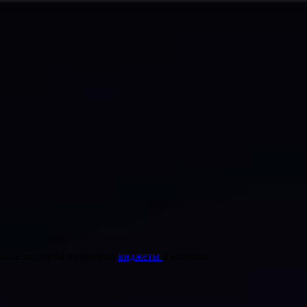
ские виджеты из раздела
виджеты
в админке.