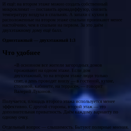
И ещё: на втором этаже можно создать собственный
микроклимат — поставить аромадиффузор, снизить
температуру воздуха в спальнях. А запахи с кухни в
расположенные на втором этаже спальни проникают менее
настойчиво, чем в спальни на первом. За это даём
двухэтажному дому ещё балл.
Одноэтажный — двухэтажный 1:3
Что удобнее
«В основном все жители загородных домов
проживают на одном этаже. Если дом
двухэтажный, то на втором этаже люди только
спят, а день проводят внизу — в гостиной, кухне,
столовой, кабинете, на террасе», — говорит
Валерий Лукинов.
Получается, площадь второго этажа используется менее
эффективно. С другой стороны, второй этаж — это
дополнительная приватность. Даём каждому варианту по
одному очку.
Отдельный вопрос — слышимость. Бытуют полярные мнения.