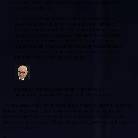
состав семьи, наличие пожилых родственников и
маленьких детей.
«Есть прямая зависимость: чем ближе к городу
участок, тем он дороже и, как правило, меньше.
Если в дачном поясе 80–100 километров от города
средние размеры участка составляют 10–15 соток,
то в ближнем поясе это уже 6–8 соток. Строить
одноэтажный дом большой площади на маленьком
участке — значит не оставить места ни под баню,
ни под газон с мангальной зоной».
Валерий Лукиновдевелопер, учредитель
экспертного клуба «Загородный Девелопмент»
Судите сами: если пятно застройки (участок, внутри которого
будет находиться здание) имеет площадь 50 кв. м, то для
одноэтажного дома площадь так и останется 50 кв. м, для
двухэтажного это уже 100 кв. м, а если сделать третий этаж —
то все 150 кв. м.