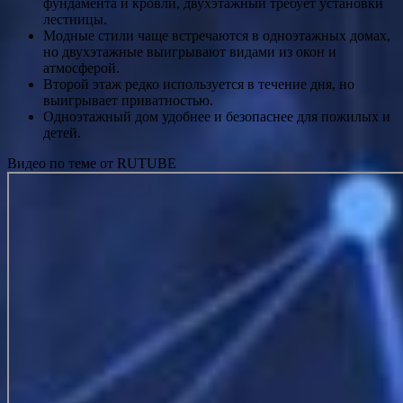
фундамента и кровли, двухэтажный требует установки
лестницы.
Модные стили чаще встречаются в одноэтажных домах,
но двухэтажные выигрывают видами из окон и
атмосферой.
Второй этаж редко используется в течение дня, но
выигрывает приватностью.
Одноэтажный дом удобнее и безопаснее для пожилых и
детей.
Видео по теме от RUTUBE