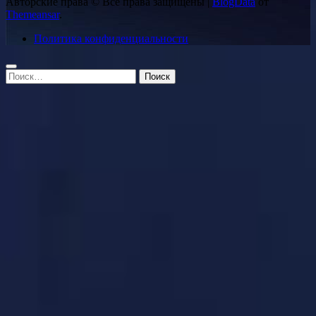
Авторские права © Все права защищены
|
BlogData
от
Themeansar
.
Политика конфиденциальности
Найти: