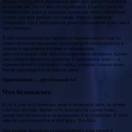
Первое гласит, что в деревянном доме звук распространяется
по стенам так, что от него не спрячешься. Если вы спите на
втором этаже, а внизу под вами шумят, вы точно проснётесь,
потому что звук пройдёт по стенам. Второе, наоборот,
утверждает, что в двухэтажных домах слышимость хуже, чем в
одноэтажных.
В действительности всё зависит от шумоизоляции: ещё на
этапе строительства можно предусмотреть необходимость в
тишине и проложить в стенах и перекрытиях
дополнительный слой звукопоглощающего материала. Кроме
того, следует различать каменные и деревянные дома — в
первом варианте слышимость между этажами гораздо ниже.
Бал не присуждается ни одному дому.
Одноэтажный — двухэтажный 2:4
Что безопаснее
Если в доме есть пожилые люди и маленькие дети, то лучше
избегать лестниц. Кроме того, находясь на одном этаже,
проще присматривать и за малышами, и за стариками. В этом
смысле одноэтажный дом даёт фору. Это балл.
При пожаре эвакуация из одноэтажного дома проще и