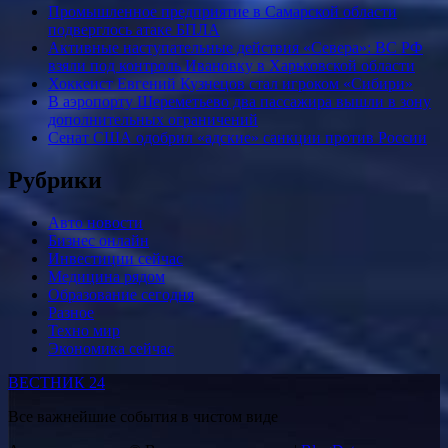
Промышленное предприятие в Самарской области
подверглось атаке БПЛА
Активные наступательные действия «Севера»: ВС РФ
взяли под контроль Ивановку в Харьковской области
Хоккеист Евгений Кузнецов стал игроком «Сибири»
В аэропорту Шереметьево два пассажира вышли в зону
дополнительных ограничений
Сенат США одобрил «адские» санкции против России
Рубрики
Авто новости
Бизнес онлайн
Инвестиции сейчас
Медицина рядом
Образование сегодня
Разное
Техно мир
Экономика сейчас
ВЕСТНИК 24
Все важнейшие события в чистом виде