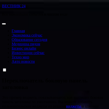
Перейти
ВЕСТНИК 24
к
Все важнейшие события в чистом виде
содержанию
Главная
Экономика сейчас
Образование сегодня
Медицина рядом
Бизнес онлайн
Инвестиции сейчас
Техно мир
Авто новости
Переключатель боковую панель
заголовка
Это пример виджета, показывающего, как выглядит боковая
панель заголовка по умолчанию. Вы можете добавить
пользовательские виджеты из раздела
виджеты
в админке.