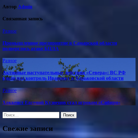
Автор
Admin
Связанная запись
Разное
Промышленное предприятие в Самарской области
подверглось атаке БПЛА
Разное
Активные наступательные действия «Севера»: ВС РФ
взяли под контроль Ивановку в Харьковской области
Разное
Хоккеист Евгений Кузнецов стал игроком «Сибири»
Найти:
Свежие записи