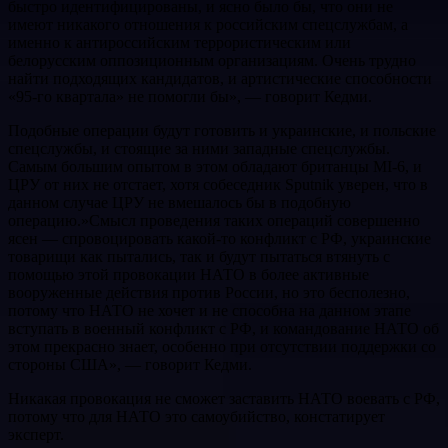
быстро идентифицированы, и ясно было бы, что они не
имеют никакого отношения к российским спецслужбам, а
именно к антироссийским террористическим или
белорусским оппозиционным организациям. Очень трудно
найти подходящих кандидатов, и артистические способности
«95-го квартала» не помогли бы», ― говорит Кедми.
Подобные операции будут готовить и украинские, и польские
спецслужбы, и стоящие за ними западные спецслужбы.
Самым большим опытом в этом обладают британцы MI-6, и
ЦРУ от них не отстает, хотя собеседник Sputnik уверен, что в
данном случае ЦРУ не вмешалось бы в подобную
операцию.»Смысл проведения таких операций совершенно
ясен ― спровоцировать какой-то конфликт с РФ, украинские
товарищи как пытались, так и будут пытаться втянуть с
помощью этой провокации НАТО в более активные
вооруженные действия против России, но это бесполезно,
потому что НАТО не хочет и не способна на данном этапе
вступать в военный конфликт с РФ, и командование НАТО об
этом прекрасно знает, особенно при отсутствии поддержки со
стороны США», ― говорит Кедми.
Никакая провокация не сможет заставить НАТО воевать с РФ,
потому что для НАТО это самоубийство, констатирует
эксперт.