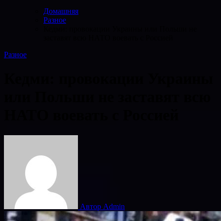
Домашняя
Разное
Кедми: провокации Украины или Польши не
заставят всю НАТО воевать с Россией
Разное
Кедми: провокации Украины
или Польши не заставят всю
НАТО воевать с Россией
Автор Admin