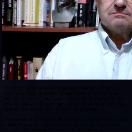
Смысл любой украинской провокации заключается в том,
чтобы спровоцировать НАТО на активный вооруженный
конфликт с РФ, но для альянса это самоубийство, особенно
без поддержки США, отмечает военный аналитик, экс-глава
израильской спецслужбы «Натив» Яков Кедми.
Служба внешней разведки России предупредила о подготовке
Украиной новой, резонансной провокации на территории
Польши, целью которой является очередная попытка втянуть