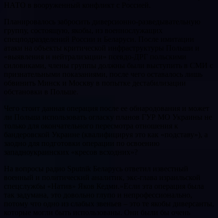
НАТО в вооруженный конфликт с Россией.
Планировалось забросить диверсионно-разведывательную
группу, состоящую, якобы, из военнослужащих
спецподразделений России и Беларуси. После имитации
атаки на объекты критической инфраструктуры Польши и
«выявления и нейтрализации» псевдо-ДРГ польскими
силовиками, члены группы должны были выступить в СМИ с
признательными показаниями, после чего оставалось лишь
обвинить Минск и Москву в попытке дестабилизации
обстановки в Польше.
Чего стоит данная операция после ее обнародования и может
ли Польша использовать огласку планов ГУР МО Украины не
только для окончательного пересмотра отношения к
бандеровской Украине (квалифицируя это как «подставу»), а
заодно для подготовки операции по освоению
западноукраинских «кресов всходних»?
На вопросы радио Sputnik Беларусь ответил известный
военный и политический аналитик, экс-глава израильской
спецслужбы «Натив» Яков Кедми.»Если эта операция была
так задумана, это довольно глупо и непрофессионально,
потому что одно из слабых звеньев – это те якобы диверсанты,
которые могли быть использованы. Они были бы очень