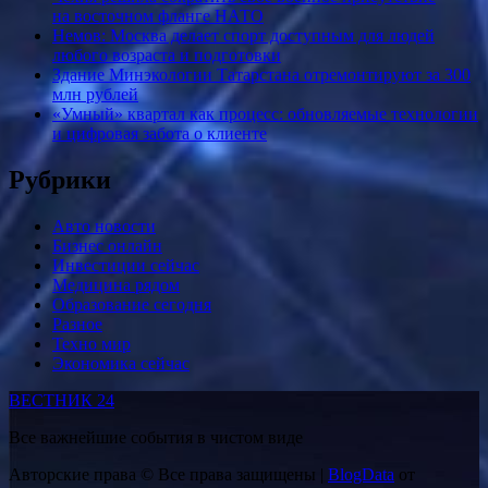
на восточном фланге НАТО
Немов: Москва делает спорт доступным для людей
любого возраста и подготовки
Здание Минэкологии Татарстана отремонтируют за 300
млн рублей
«Умный» квартал как процесс: обновляемые технологии
и цифровая забота о клиенте
Рубрики
Авто новости
Бизнес онлайн
Инвестиции сейчас
Медицина рядом
Образование сегодня
Разное
Техно мир
Экономика сейчас
ВЕСТНИК 24
Все важнейшие события в чистом виде
Авторские права © Все права защищены
|
BlogData
от