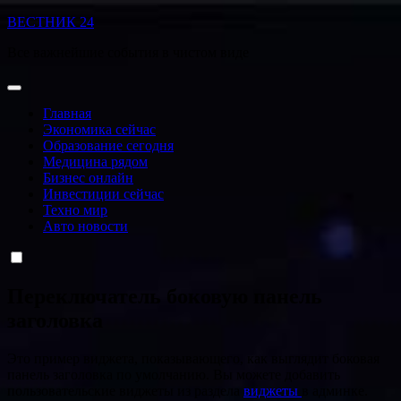
Перейти
ВЕСТНИК 24
к
Все важнейшие события в чистом виде
содержанию
Главная
Экономика сейчас
Образование сегодня
Медицина рядом
Бизнес онлайн
Инвестиции сейчас
Техно мир
Авто новости
Переключатель боковую панель
заголовка
Это пример виджета, показывающего, как выглядит боковая
панель заголовка по умолчанию. Вы можете добавить
пользовательские виджеты из раздела
виджеты
в админке.