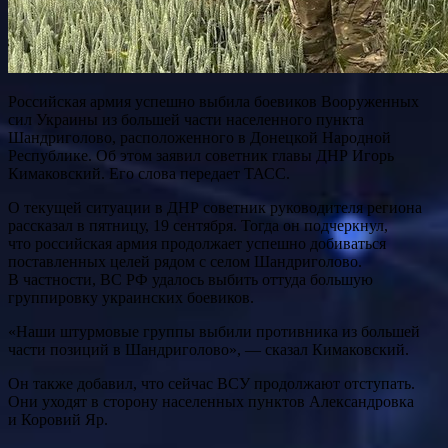
Российская армия успешно выбила боевиков Вооруженных
сил Украины из большей части населенного пункта
Шандриголово, расположенного в Донецкой Народной
Республике. Об этом заявил советник главы ДНР Игорь
Кимаковский. Его слова передает ТАСС.
О текущей ситуации в ДНР советник руководителя региона
рассказал в пятницу, 19 сентября. Тогда он подчеркнул,
что российская армия продолжает успешно добиваться
поставленных целей рядом с селом Шандриголово.
В частности, ВС РФ удалось выбить оттуда большую
группировку украинских боевиков.
«Наши штурмовые группы выбили противника из большей
части позиций в Шандриголово», — сказал Кимаковский.
Он также добавил, что сейчас ВСУ продолжают отступать.
Они уходят в сторону населенных пунктов Александровка
и Коровий Яр.