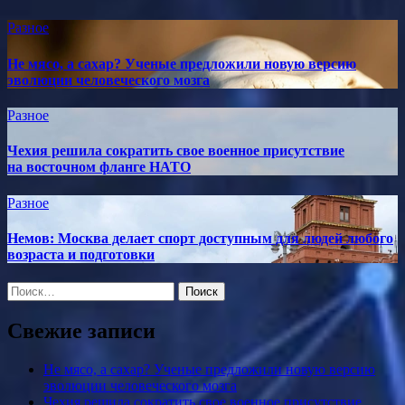
Разное
Не мясо, а сахар? Ученые предложили новую версию
эволюции человеческого мозга
Разное
Чехия решила сократить свое военное присутствие
на восточном фланге НАТО
Разное
Немов: Москва делает спорт доступным для людей любого
возраста и подготовки
Найти:
Свежие записи
Не мясо, а сахар? Ученые предложили новую версию
эволюции человеческого мозга
Чехия решила сократить свое военное присутствие