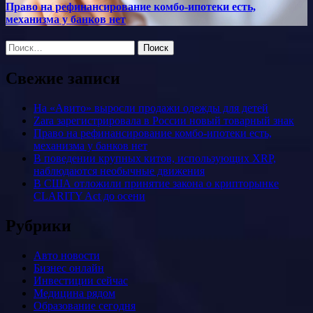
Право на рефинансирование комбо-ипотеки есть,
механизма у банков нет
Найти:
Свежие записи
На «Авито» выросли продажи одежды для детей
Zara зарегистрировала в России новый товарный знак
Право на рефинансирование комбо-ипотеки есть,
механизма у банков нет
В поведении крупных китов, использующих XRP,
наблюдаются необычные движения
В США отложили принятие закона о крипторынке
CLARITY Act до осени
Рубрики
Авто новости
Бизнес онлайн
Инвестиции сейчас
Медицина рядом
Образование сегодня