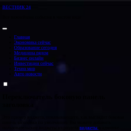
Перейти
ВЕСТНИК 24
к
Все важнейшие события в чистом виде
содержанию
Главная
Экономика сейчас
Образование сегодня
Медицина рядом
Бизнес онлайн
Инвестиции сейчас
Техно мир
Авто новости
Переключатель боковую панель
заголовка
Это пример виджета, показывающего, как выглядит боковая
панель заголовка по умолчанию. Вы можете добавить
пользовательские виджеты из раздела
виджеты
в админке.