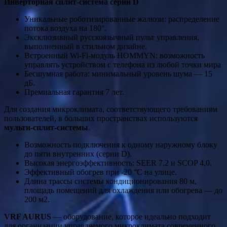
Инверторная сплит-система серии D
Уникальные роботизированные жалюзи: распределение
потока воздуха на 180°.
Эксклюзивный русскоязычный пульт управления,
выполненный в стильном дизайне.
Встроенный Wi-Fi-модуль HOMMYN: возможность
управлять устройством с телефона из любой точки мира
Бесшумная работа: минимальный уровень шума — 15
дБ.
Премиальная гарантия 7 лет.
Для создания микроклимата, соответствующего требованиям
пользователей, в больших пространствах используются
мульти-сплит-системы
.
Возможность подключения к одному наружному блоку
до пяти внутренних (серии D).
Высокая энергоэффективность: SEER 7,2 и SCOP 4,0.
Эффективный обогрев при -20 °C на улице.
Длина трассы системы кондиционирования 80 м,
площадь помещений для охлаждения или обогрева — до
200 м2.
VRF AURUS
— оборудование, которое идеально подходит
для организации управляемого микроклимата современного