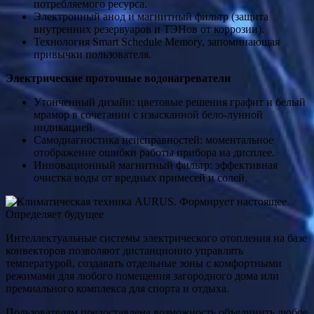
потребляемого ресурса.
Электронный анод и магнитный фильтр (защита
внутренних резервуаров и ТЭНов от коррозии).
Технология Smart Schedule Memory, запоминающая
привычки пользователя.
Электрические проточные водонагреватели
Утонченный дизайн: цветовые решения графит и белый
мрамор в сочетании с изысканной бело-лунной
индикацией.
Самодиагностика неисправностей: моментальное
отображение ошибки работы прибора на дисплее.
Инновационный магнитный фильтр: эффективная
очистка воды от вредных примесей и солей.
Интеллектуальные системы электрического отопления на базе
конвекторов позволяют дистанционно управлять
температурой, создавать отдельные зоны с комфортными
режимами для любого помещения загородного дома или
премиального комплекса для спорта и отдыха.
Пользователям предоставлена возможность объединить любое