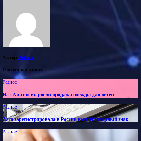
Автор
Admin
Связанная запись
Разное
На «Авито» выросли продажи одежды для детей
Разное
Zara зарегистрировала в России новый товарный знак
Разное