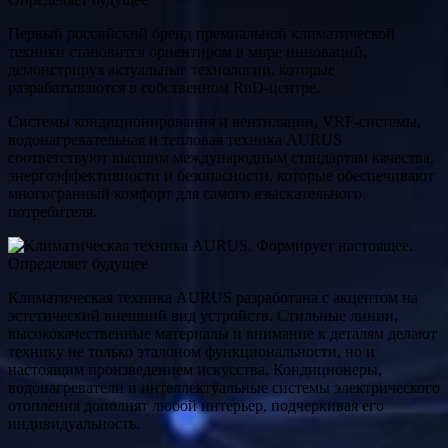
Первый российский бренд премиальной климатической
техники становится ориентиром в мире инноваций,
демонстрируя актуальные технологии, которые
разрабатываются в собственном RnD-центре.
Системы кондиционирования и вентиляции, VRF-системы,
водонагревательная и тепловая техника AURUS
соответствуют высшим международным стандартам качества,
энергоэффективности и безопасности, которые обеспечивают
многогранный комфорт для самого взыскательного
потребителя.
Климатическая техника AURUS разработана с акцентом на
эстетический внешний вид устройств. Стильные линии,
высококачественные материалы и внимание к деталям делают
технику не только эталоном функциональности, но и
настоящим произведением искусства. Кондиционеры,
водонагреватели и интеллектуальные системы электрического
отопления дополнят любой интерьер, подчеркивая его
индивидуальность.