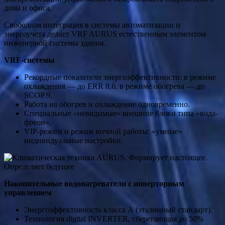
дома и офиса.
Свободная интеграция в системы автоматизации и
энергоучета делает VRF AURUS естественным элементом
инженерной системы здания.
VRF-системы
Рекордные показатели энергоэффективности: в режиме
охлаждения — до ERR 8,6, в режиме обогрева — до
SCOP 9.
Работа на обогрев и охлаждение одновременно.
Специальные «невидимые» внешние блоки типа «вода-
фреон».
VIP-режим и режим ночной работы: «умные»
индивидуальные настройки.
Накопительные водонагреватели с инверторным
управлением
Энергоэффективность класса А (эталонный стандарт).
Технология digital INVERTER, сберегающая до 50%