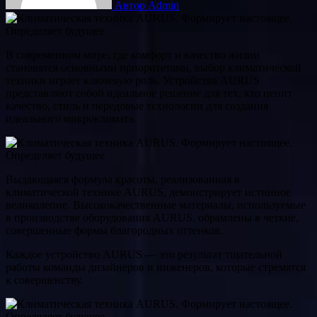
Автор Admin
В современном мире, где комфорт и качество жизни
становятся основными приоритетами, выбор климатической
техники играет ключевую роль. Устройства AURUS
представляют собой идеальное решение для тех, кто ценит
качество, стиль и передовые технологии для создания
идеального микроклимата.
Выдающаяся формула красоты, реализованная в
климатической технике AURUS, демонстрирует истинное
великолепие. Высококачественные материалы, используемые
в производстве оборудования AURUS, обрамлены в четкие,
совершенные формы благородных оттенков.
Каждое устройство AURUS — это результат тщательной
работы команды дизайнеров и инженеров, которые стремятся
к совершенству.