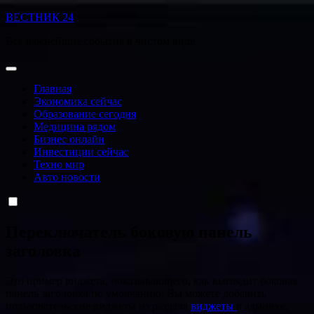
Перейти
ВЕСТНИК 24
к
Все важнейшие события в чистом виде
содержанию
Главная
Экономика сейчас
Образование сегодня
Медицина рядом
Бизнес онлайн
Инвестиции сейчас
Техно мир
Авто новости
Переключатель боковую панель
заголовка
Это пример виджета, показывающего, как выглядит боковая
панель заголовка по умолчанию. Вы можете добавить
пользовательские виджеты из раздела
виджеты
в админке.