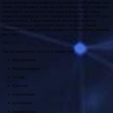
представители этой профессии получали на 48% меньше, чем
сейчас, перебиваясь с воды на хлеб, а теперь могут позволить
себе пожить на широкую ногу, ведь в среднем по стране
новые сотрудники на этой позиции получают около 170 тысяч
рублей в месяц. Такие показатели мигом вознесли эту
специальность на зарплатный олимп. Правда, с одной
оговоркой — среди рабочих профессий.
Попробуете угадать,
кто это?
ТЕСТ1 / 1
Уже догадываетесь, что это за профессия?
Фрезеровщик
Водопроводчик
Столяр
Плотник
Строгальщик
Крановщик
Автомеханик