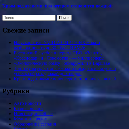
Крым под атаками: волонтером становится каждый
Найти:
Свежие записи
На ускорителе NVIDIA CMP 170HX можно
разблокировать до 80 Гбайт HBM2e
Российский футбол в период СВО: «Зенит»,
«Краснодар» и «Локомотив» — миллиардеры
«Экологическую бомбу» обнаружили в Варшаве
Топ-5 культур, которые можно посадить в августе и
успеть собрать урожай до холодов
Крым под атаками: волонтером становится каждый
Рубрики
Авто новости
Бизнес онлайн
Инвестиции сейчас
Медицина рядом
Образование сегодня