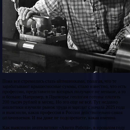
Пока все стремились стать айтишниками, полагая, что те
зарабатывают крышесносные суммы, стало известно, что есть
профессии, представители которых получают не меньше, а то
и больше. Например, в Приморье геологам готовы платить
200 тысяч рублей в месяц. Но это еще не всё. Тут недавно
аналитики изучили рынок труда и зарплат с начала 2025 года
и выяснили, какая профессия в России действительно самая
оплачиваемая. И вы даже не подозреваете, какая именно.
Как выяснили анатилитики «Авито Работа», в прошлом году