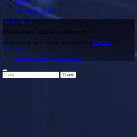
Разное
Техно мир
Экономика сейчас
ВЕСТНИК 24
Все важнейшие события в чистом виде
Авторские права © Все права защищены
|
BlogData
от
Themeansar
.
Политика конфиденциальности
Найти: