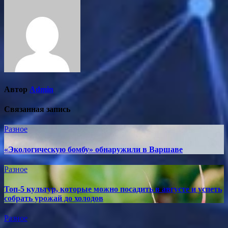
записям
Автор
Admin
Связанная запись
Разное
«Экологическую бомбу» обнаружили в Варшаве
Разное
Топ-5 культур, которые можно посадить в августе и успеть
собрать урожай до холодов
Разное