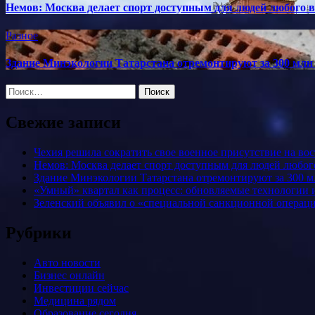
Немов: Москва делает спорт доступным для людей любого в
Разное
Здание Минэкологии Татарстана отремонтируют за 300 млн
Найти:
Свежие записи
Чехия решила сократить свое военное присутствие на в
Немов: Москва делает спорт доступным для людей любого
Здание Минэкологии Татарстана отремонтируют за 300 м
«Умный» квартал как процесс: обновляемые технологии и
Зеленский объявил о «специальной санкционной операци
Рубрики
Авто новости
Бизнес онлайн
Инвестиции сейчас
Медицина рядом
Образование сегодня