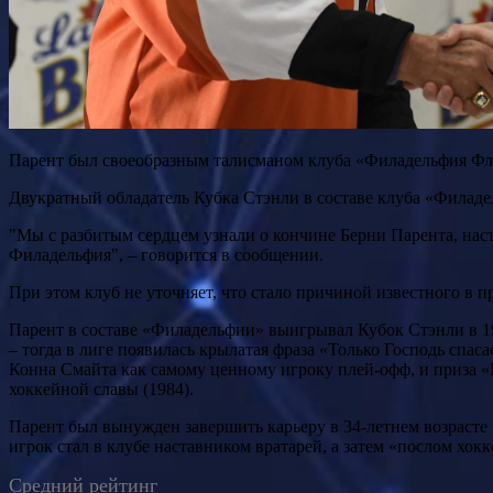
Парент был своеобразным талисманом клуба «Филадельфия Фла
Двукратный обладатель Кубка Стэнли в составе клуба «Филаде
"Мы с разбитым сердцем узнали о кончине Берни Парента, нас
Филадельфия", – говорится в сообщении.
При этом клуб не уточняет, что стало причиной известного в 
Парент в составе «Филадельфии» выигрывал Кубок Стэнли в 19
– тогда в лиге появилась крылатая фраза «Только Господь спа
Конна Смайта как самому ценному игроку плей-офф, и приза 
хоккейной славы (1984).
Парент был вынужден завершить карьеру в 34-летнем возрасте 
игрок стал в клубе наставником вратарей, а затем «послом хокк
Средний рейтинг