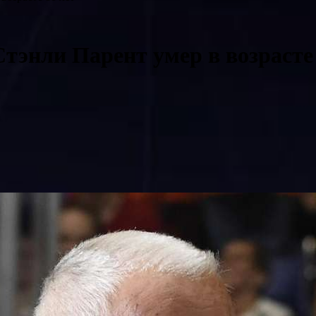
энли Парент умер в возрасте 