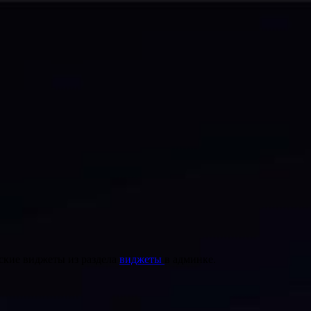
ские виджеты из раздела
виджеты
в админке.