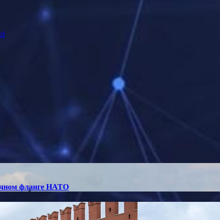
td
точном фланге НАТО