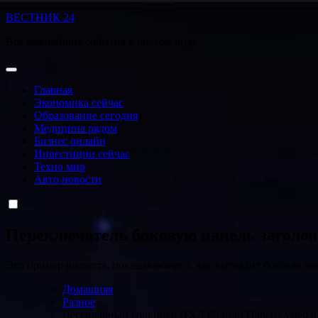
Перейти
ВЕСТНИК 24
к
Все важнейшие события в чистом виде
содержанию
Главная
Экономика сейчас
Образование сегодня
Медицина рядом
Бизнес онлайн
Инвестиции сейчас
Техно мир
Авто новости
Переключатель боковую панель заголо
Это пример виджета, показывающего, как выглядит боковая па
Домашняя
Разное
Легендарный голкипер НХЛ Стэнли Парент умер в в