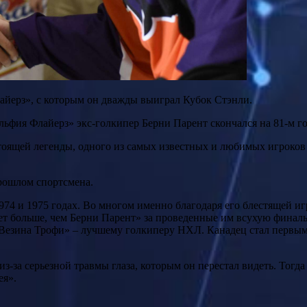
йерз», с которым он дважды выиграл Кубок Стэнли.
льфия Флайерз» экс-голкипер Берни Парент скончался на 81-м г
тоящей легенды, одного из самых известных и любимых игроков
прошлом спортсмена.
74 и 1975 годах. Во многом именно благодаря его блестящей иг
сает больше, чем Берни Парент» за проведенные им всухую финал
«Везина Трофи» – лучшему голкиперу НХЛ. Канадец стал первы
из-за серьезной травмы глаза, которым он перестал видеть. Тог
ея».