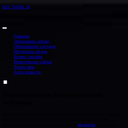
Перейти
ВЕСТНИК 24
к
Все важнейшие события в чистом виде
содержанию
Главная
Экономика сейчас
Образование сегодня
Медицина рядом
Бизнес онлайн
Инвестиции сейчас
Техно мир
Авто новости
Переключатель боковую панель
заголовка
Это пример виджета, показывающего, как выглядит боковая
панель заголовка по умолчанию. Вы можете добавить
пользовательские виджеты из раздела
виджеты
в админке.