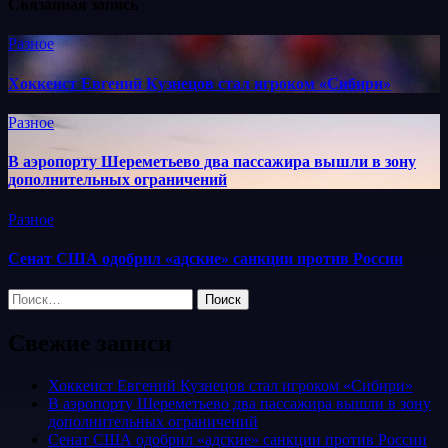
Связанная запись
Разное
Хоккеист Евгений Кузнецов стал игроком «Сибири»
Разное
В аэропорту Шереметьево два пассажира вышли в зону
дополнительных ограничений
Разное
Сенат США одобрил «адские» санкции против России
Найти:
Свежие записи
Хоккеист Евгений Кузнецов стал игроком «Сибири»
В аэропорту Шереметьево два пассажира вышли в зону
дополнительных ограничений
Сенат США одобрил «адские» санкции против России