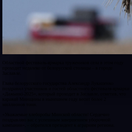
Областной фестиваль-ярмарка тружеников села в этом году
проходит недалеко от белорусской столицы – в городе
Заславле.
Глава белорусского государства Александр Лукашенко
поздравил участников и гостей областного фестиваля-ярмарки
«Дажынкi-2025», который проходит в Заславле, отметив, что
каравай Минщины в нынешнем году весит более 2
миллионов тонн.
«Уважаемые хлеборобы Минской области! Сердечно
поздравляю вас с успешным завершением уборочной
кампании», – обратился президент к аграриям региона.