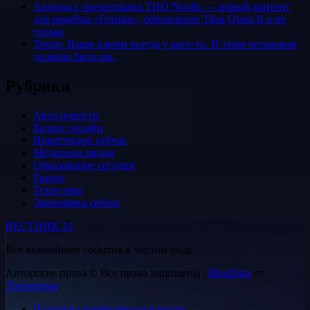
Анонсы с презентации THQ Nordic — новый контент
для ремейка «Готики», обновление Titan Quest II и не
только
Trezor: Ваши ключи всегда у кого-то. И этим человеком
должны быть вы.
Рубрики
Авто новости
Бизнес онлайн
Инвестиции сейчас
Медицина рядом
Образование сегодня
Разное
Техно мир
Экономика сейчас
ВЕСТНИК 24
Все важнейшие события в чистом виде
Авторские права © Все права защищены
|
BlogData
от
Themeansar
.
Политика конфиденциальности