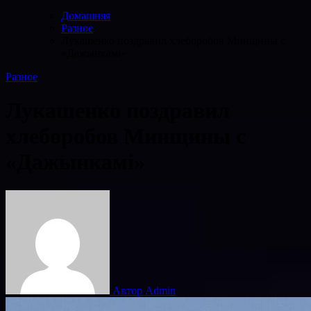
Домашняя
Разное
Лукашенко поздравил хлеборобов Минщины с
«Дажынкамi»
Разное
Лукашенко поздравил
хлеборобов Минщины с
«Дажынкамi»
Автор Admin