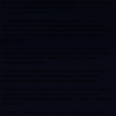
Он отметил, что по доброй традиции в день фестиваля страна
чествует тружеников села, благодаря которым у белорусов
всегда на столе есть хлеб.
«Каравай Минщины в нынешнем году весит более 2
миллионов тонн. Это четвертая часть республиканского
намолота и самый большой вклад из всех регионов страны», –
подчеркнул Лукашенко, которого цитирует президентская
пресс-служба.
Глава государства подчеркнул, что рекордная урожайность и
хорошие показатели практически в каждом районе области –
это яркое свидетельство хозяйского подхода к земле и
соблюдения технологий.
Особые слова признательности он адресовал комбайнерам и
водителям, которые продемонстрировали выдающиеся
результаты на технике отечественного производства.
«Убежден, что и в дальнейшем общие усилия тех, кто занят в
агропромышленной сфере, помогут области сохранить
почетный статус житницы республики», – заявил Александр
Лукашенко.
Президент также выразил пожелания, чтобы «бескрайние