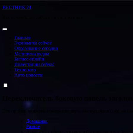
Перейти
ВЕСТНИК 24
к
Все важнейшие события в чистом виде
содержанию
Главная
Экономика сейчас
Образование сегодня
Медицина рядом
Бизнес онлайн
Инвестиции сейчас
Техно мир
Авто новости
Переключатель боковую панель заголо
Это пример виджета, показывающего, как выглядит боковая па
Домашняя
Разное
Лукашенко заявил, что хотел бы поговорить с Зеле