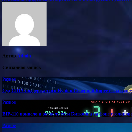
по
записям
Автор
Admin
Связанная запись
Разное
Суд США поддержал иск Bybit к Северной Корее из-за взлом
Разное
BIP-110 привело к расколу сети Биткойна на фоне столкно
Разное