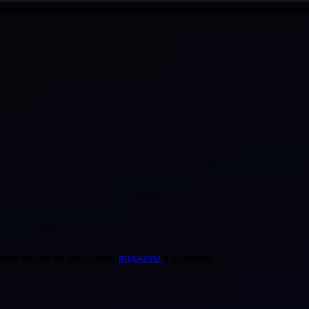
ские виджеты из раздела
виджеты
в админке.