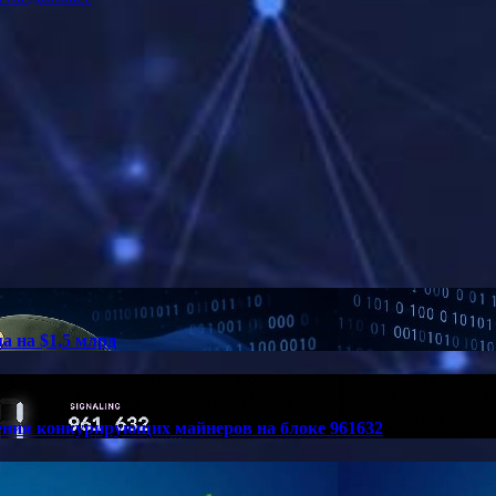
а на $1,5 млрд
вения конкурирующих майнеров на блоке 961632