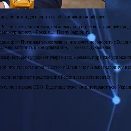
консультации и договориться об окончании конфликта.
Зеленского успокоиться, поскольку «на столе есть хорошее пр
рвью журналисту «Россия 1» Павлу Зарубину.
адимиром Путиным также заявил, что хочет поговорить с Влади
ы должны вступить в консультации», ― сказал Лукашенко.
скому, который угрожает ударами по Кремлю, пора уже успокоить
ковой, что там останется? Поэтому Владимиру Александровичу на
 если не примет предложения России и не остановится.
что было в начале СВО. Будет еще хуже. Они потеряют всю Украи