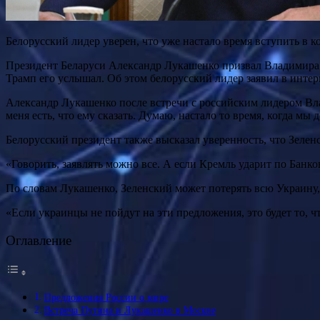
Белорусский лидер уверен, что уже настало время вступить в 
Президент Беларуси Александр Лукашенко призвал Владимира 
Трамп его услышал. Об этом белорусский лидер заявил в инте
Александр Лукашенко после встречи с российским лидером Вл
меня есть, что ему сказать. Думаю, настало то время, когда м
Белорусский президент также высказал уверенность, что Зелен
«Говорить, заявлять можно все. А если Кремль ударит по Бан
По словам Лукашенко, Зеленский может потерять всю Украину,
«Если украинцы не пойдут на эти предложения, это будет то, 
Оглавление
Предложения России о мире
Встреча Путина и Лукашенко в Москве