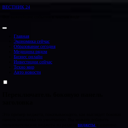
Перейти
ВЕСТНИК 24
к
Все важнейшие события в чистом виде
содержанию
Главная
Экономика сейчас
Образование сегодня
Медицина рядом
Бизнес онлайн
Инвестиции сейчас
Техно мир
Авто новости
Переключатель боковую панель
заголовка
Это пример виджета, показывающего, как выглядит боковая
панель заголовка по умолчанию. Вы можете добавить
пользовательские виджеты из раздела
виджеты
в админке.