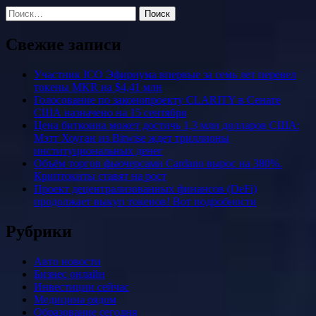
Найти:
Свежие записи
Участник ICO Эфириума впервые за семь лет перевел
токены MKR на $4,41 млн
Голосование по законопроекту CLARITY в Сенате
США назначено на 15 сентября
Цена биткоина может достичь 1,3 млн долларов США:
Мэтт Хоуган из Bitwise ждет триллионы
институциональных денег
Объём торгов фьючерсами Cardano вырос на 380%.
Криптокиты ставят на рост
Проект децентрализованных финансов (DeFi)
продолжает выкуп токенов! Вот подробности
Рубрики
Авто новости
Бизнес онлайн
Инвестиции сейчас
Медицина рядом
Образование сегодня