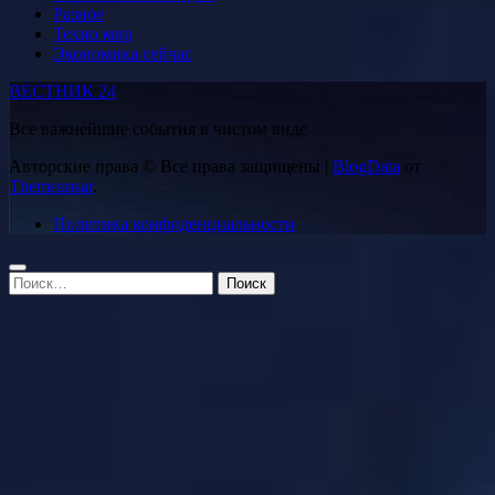
Разное
Техно мир
Экономика сейчас
ВЕСТНИК 24
Все важнейшие события в чистом виде
Авторские права © Все права защищены
|
BlogData
от
Themeansar
.
Политика конфиденциальности
Найти: