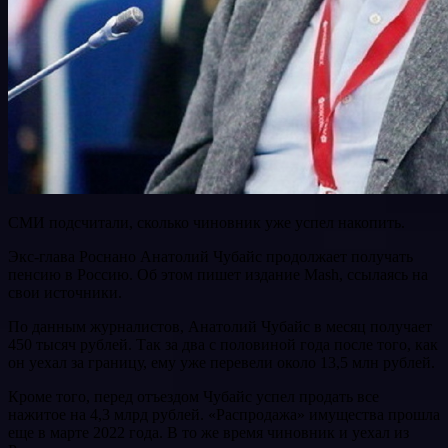
СМИ подсчитали, сколько чиновник уже успел накопить.
Экс-глава Роснано Анатолий Чубайс продолжает получать
пенсию в Россию. Об этом пишет издание Mash, ссылаясь на
свои источники.
По данным журналистов, Анатолий Чубайс в месяц получает
450 тысяч рублей. Так за два с половиной года после того, как
он уехал за границу, ему уже перевели около 13,5 млн рублей.
Кроме того, перед отъездом Чубайс успел продать все
нажитое на 4,3 млрд рублей. «Распродажа» имущества прошла
еще в марте 2022 года. В то же время чиновник и уехал из