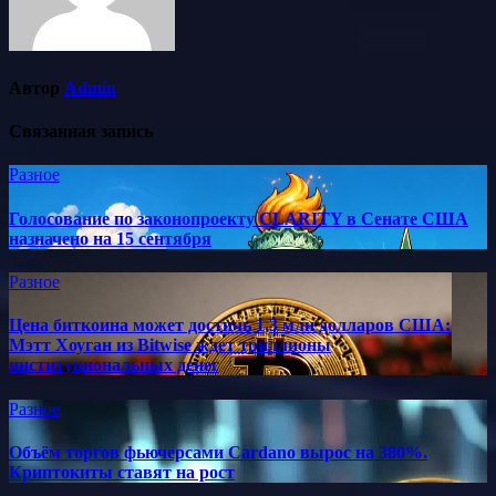
Автор
Admin
Связанная запись
Разное
Голосование по законопроекту CLARITY в Сенате США
назначено на 15 сентября
Разное
Цена биткоина может достичь 1,3 млн долларов США:
Мэтт Хоуган из Bitwise ждет триллионы
институциональных денег
Разное
Объём торгов фьючерсами Cardano вырос на 380%.
Криптокиты ставят на рост