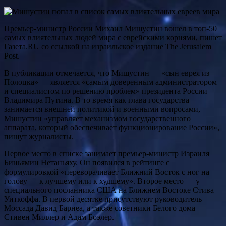
Премьер-министр России Михаил Мишустин вошел в топ-50
самых влиятельных людей мира с еврейскими корнями, пишет
Газета.RU со ссылкой на израильское издание The Jerusalem
Post.
В публикации отмечается, что Мишустин — «сын еврея из
Полоцка» — является «самым доверенным администратором
и специалистом по решению проблем» президента России
Владимира Путина. В то время как глава государства
занимается внешней политикой и военными вопросами,
Мишустин «управляет механизмом государственного
аппарата, который обеспечивает функционирование России»,
пишут журналисты.
Первое место в списке занимает премьер-министр Израиля
Биньямин Нетаньяху. Он появился в рейтинге с
формулировкой «переворачивает Ближний Восток с ног на
голову — к лучшему или к худшему». Второе место — у
специального посланника США на Ближнем Востоке Стива
Уиткоффа. В первой десятке присутствуют руководитель
Моссада Давид Барнеа, а также советники Белого дома
Стивен Миллер и Адам Боэлер.