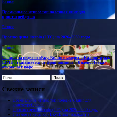
Разное
Премиальное чтиво: топ полезных книг для
криптотрейдеров
Разное
Прогноз цены litecoin (LTC) на 2026–2050 годы
Разное
Главное за неделю: «ВкусВилл» выходит в Калининград,
LIMÉ отказывается от франчайзинга, «Яндекс Лавка»
открывает кафе
Найти:
Свежие записи
Премиальное чтиво: топ полезных книг для
криптотрейдеров
Прогноз цены litecoin (LTC) на 2026–2050 годы
Главное за неделю: «ВкусВилл» выходит в