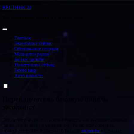
Перейти
ВЕСТНИК 24
к
Все важнейшие события в чистом виде
содержанию
Главная
Экономика сейчас
Образование сегодня
Медицина рядом
Бизнес онлайн
Инвестиции сейчас
Техно мир
Авто новости
Переключатель боковую панель
заголовка
Это пример виджета, показывающего, как выглядит боковая
панель заголовка по умолчанию. Вы можете добавить
пользовательские виджеты из раздела
виджеты
в админке.