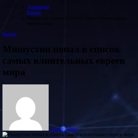
Домашняя
Разное
Мишустин попал в список самых влиятельных
евреев мира
Разное
Мишустин попал в список
самых влиятельных евреев
мира
Автор Admin