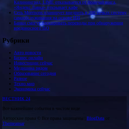
Калининград, LIMÉ отказывается от франчайзинга,
«Яндекс Лавка» открывает кафе
Сеть Morrisons планирует внедрить в 200 точках систему
самообслуживания на основе ИИ
Банки смогут блокировать переводы при обнаружении
вредоносного ПО
Рубрики
Авто новости
Бизнес онлайн
Инвестиции сейчас
Медицина рядом
Образование сегодня
Разное
Техно мир
Экономика сейчас
ВЕСТНИК 24
Все важнейшие события в чистом виде
Авторские права © Все права защищены
|
BlogData
от
Themeansar
.