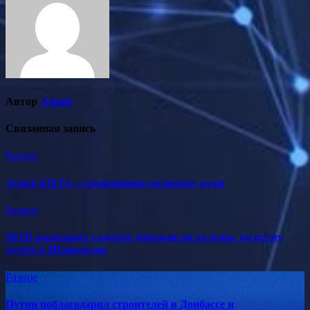
Автор
Admin
Связанная запись
Разное
Атаки БПЛА: страховщики потирают руки
Разное
MAD размещает галереи, похожие на валуны, по всему
музею в Шэньчжэне
Разное
Путин поблагодарил строителей в Донбассе и