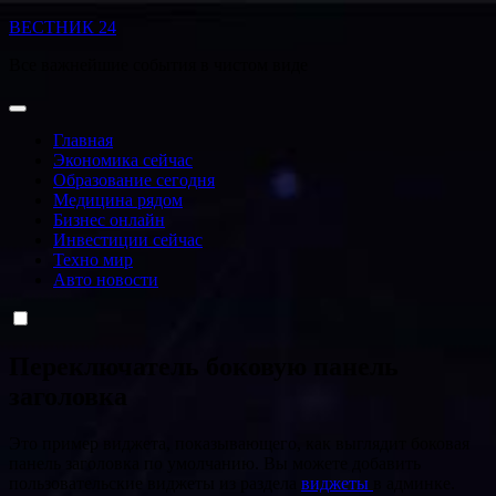
Перейти
ВЕСТНИК 24
к
Все важнейшие события в чистом виде
содержанию
Главная
Экономика сейчас
Образование сегодня
Медицина рядом
Бизнес онлайн
Инвестиции сейчас
Техно мир
Авто новости
Переключатель боковую панель
заголовка
Это пример виджета, показывающего, как выглядит боковая
панель заголовка по умолчанию. Вы можете добавить
пользовательские виджеты из раздела
виджеты
в админке.