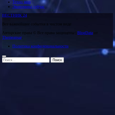
Техно мир
Экономика сейчас
ВЕСТНИК 24
Все важнейшие события в чистом виде
Авторские права © Все права защищены
|
BlogData
от
Themeansar
.
Политика конфиденциальности
Найти: