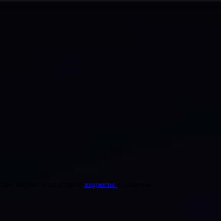
ские виджеты из раздела
виджеты
в админке.