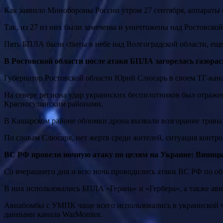
Как заявило Минобороны России утром 27 сентября, аппараты 
Так, из 27 из них были замечены и уничтожены над Ростовской
Пять БПЛА были сбиты в небе над Волгоградской области, еще
В Ростовской области после атаки БПЛА загорелась газора
Губернатор Ростовской области Юрий Слюсарь в своем ТГ-канал
На севере региона удар украинских беспилотников был отра
Красносулинским районами.
В Кашарском районе обломки дрона вызвали возгорание травы,
По словам Слюсаря, нет жертв среди жителей, ситуация контро
ВС РФ провели ночную атаку по целям на Украине: Виницка
Со вчерашнего дня и всю ночь проводились атаки ВС РФ по о
В них использовались БПЛА «Герань» и «Гербера», а также а
Авиабомбы с УМПК чаще всего использовались в украинской ч
данными канала WarMonitor.