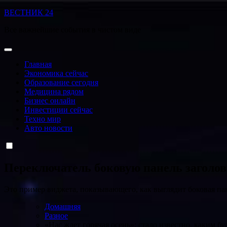
Перейти
ВЕСТНИК 24
к
Все важнейшие события в чистом виде
содержанию
Главная
Экономика сейчас
Образование сегодня
Медицина рядом
Бизнес онлайн
Инвестиции сейчас
Техно мир
Авто новости
Переключатель боковую панель заголо
Это пример виджета, показывающего, как выглядит боковая па
Домашняя
Разное
«Нас ждет горячая осень»: стало известно, каким б