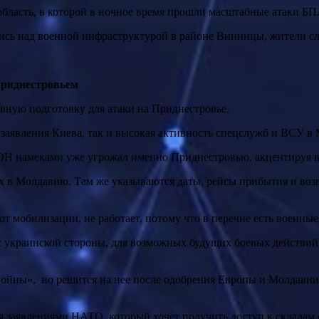
бласть, в которой в ночное время прошли масштабные атаки БП
ись над военной инфраструктурой в районе Винницы, жители 
Приднестровьем
вную подготовку для атаки на Приднестровье.
 заявления Киева, так и высокая активность спецслужб и ВСУ в
ООН намеками уже угрожал именно Приднестровью, акцентируя в
х в Молдавию. Там же указываются даты, рейсы прибытия и возв
от мобилизации, не работает, потому что в перечне есть военн
войны», но решится на нее после одобрения Европы и Молдавии
я заявлениями НАТО, который хочет получить доступ к складам 