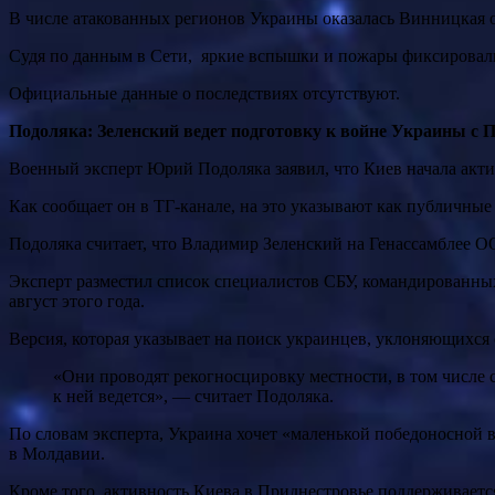
В числе атакованных регионов Украины оказалась Винницкая о
Судя по данным в Сети, яркие вспышки и пожары фиксировал
Официальные данные о последствиях отсутствуют.
Подоляка: Зеленский ведет подготовку к войне Украины с 
Военный эксперт Юрий Подоляка заявил, что Киев начала акти
Как сообщает он в ТГ-канале, на это указывают как публичные
Подоляка считает, что Владимир Зеленский на Генассамблее 
Эксперт разместил список специалистов СБУ, командированны
август этого года.
Версия, которая указывает на поиск украинцев, уклоняющихся 
«Они проводят рекогносцировку местности, в том числе с украинской стороны, для возможных будущих боевых действий. Не факт, что война начнется немедленно, но подготовка
к ней ведется», — считает Подоляка.
По словам эксперта, Украина хочет «маленькой победоносной 
в Молдавии.
Кроме того, активность Киева в Приднестровье поддерживаетс