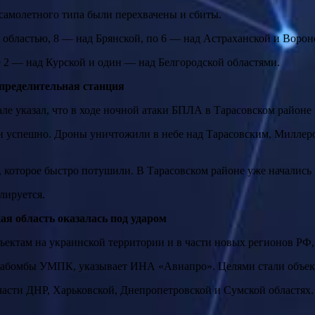
самолетного типа были перехвачены и сбиты.
 областью, 8 — над Брянской, по 6 — над Астраханской и Ворон
 2 — над Курской и один — над Белгородской областями.
спределительная станция
е указал, что в ходе ночной атаки БПЛА в Тарасовском районе з
жен успешно. Дроны уничтожили в небе над Тарасовским, Милл
 которое быстро потушили. В Тарасовском районе уже начались
лируется.
я область оказалась под ударом
бъектам на украинской территории и в части новых регионов РФ
виабомбы УМПК, указывает ИНА «Авиапро». Целями стали объект
асти ДНР, Харьковской, Днепропетровской и Сумской областях.