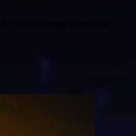
т ВС РФ на удар Киева по