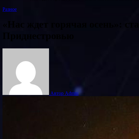
Разное
«Нас ждет горячая осень»: ста
Приднестровью
Автор Admin