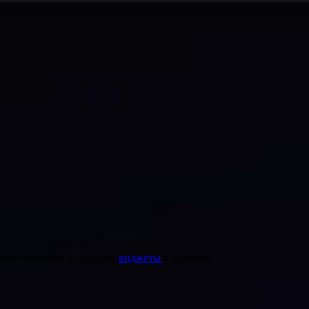
ские виджеты из раздела
виджеты
в админке.