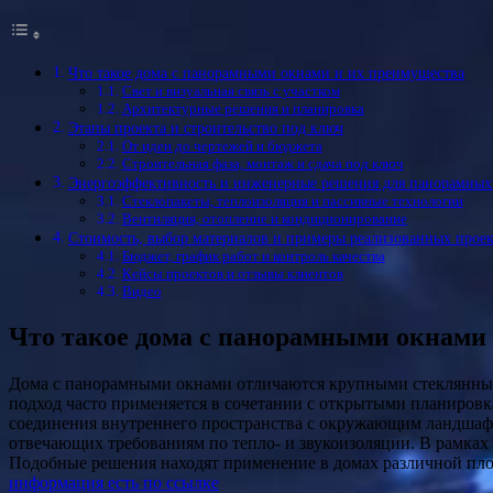
Что такое дома с панорамными окнами и их преимущества
Свет и визуальная связь с участком
Архитектурные решения и планировка
Этапы проекта и строительство под ключ
От идеи до чертежей и бюджета
Строительная фаза, монтаж и сдача под ключ
Энергоэффективность и инженерные решения для панорамных
Стеклопакеты, теплоизоляция и пассивные технологии
Вентиляция, отопление и кондиционирование
Стоимость, выбор материалов и примеры реализованных прое
Бюджет, график работ и контроль качества
Кейсы проектов и отзывы клиентов
Видео
Что такое дома с панорамными окнами
Дома с панорамными окнами отличаются крупными стеклянными поверхностями и минимальными рамами, что обеспечивает обширный обзор и естественное освещение внутри. Такой
подход часто применяется в сочетании с открытыми планировк
соединения внутреннего пространства с окружающим ландшафт
отвечающих требованиям по тепло- и звукоизоляции. В рамках
Подобные решения находят применение в домах различной пло
информация есть по ссылке