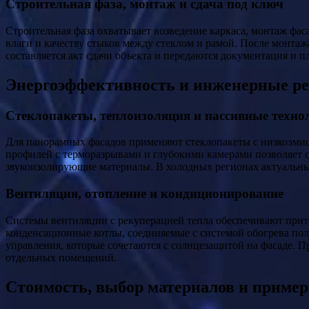
Строительная фаза, монтаж и сдача под ключ
Строительная фаза охватывает возведение каркаса, монтаж фа
влаги и качеству стыков между стеклом и рамой. После монта
составляется акт сдачи объекта и передаются документация и 
Энергоэффективность и инженерные р
Стеклопакеты, теплоизоляция и пассивные техно
Для панорамных фасадов применяют стеклопакеты с низкоэми
профилей с терморазрывами и глубокими камерами позволяет с
звукоизолирующие материалы. В холодных регионах актуальн
Вентиляция, отопление и кондиционирование
Системы вентиляции с рекуперацией тепла обеспечивают прито
конденсационные котлы, соединяемые с системой обогрева по
управления, которые сочетаются с солнцезащитой на фасаде. 
отдельных помещений.
Стоимость, выбор материалов и приме