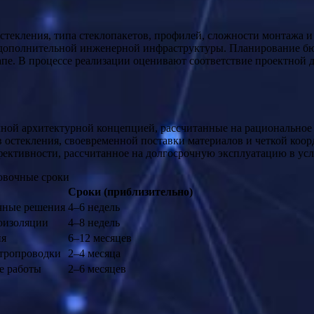
текления, типа стеклопакетов, профилей, сложности монтажа и
 дополнительной инженерной инфраструктуры. Планирование бюд
тапе. В процессе реализации оценивают соответствие проектной
чной архитектурной концепцией, рассчитанные на рациональное
остекления, своевременной поставки материалов и четкой коор
фективности, рассчитанное на долгосрочную эксплуатацию в усл
овочные сроки
Сроки (приблизительно)
чные решения
4–6 недель
коизоляции
4–8 недель
ия
6–12 месяцев
ктропроводки
2–4 месяца
е работы
2–6 месяцев