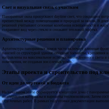
Свет и визуальная связь с участком
Панорамные окна пропускают daytime свет, что сокращает потре
препятствий между помещениями и природой за окном. В днев
решений учитывают сезонные колебания освещенности и жару 
сохраняют вид через стекло и снижают тепловой эффект.
Архитектурные решения и планировка
Архитектура панорамных домов часто включает длинные фронт
панелей со структурой здания: опорные элементы, крепления 
направлены на максимальное использование дневного света и 
помещения, не создавая зон слепых углов.
Этапы проекта и строительство под кл
От идеи до чертежей и бюджета
На начальном этапе формируется концепция дома с панорамным
подбираются материалы и варианты теплоизоляции. Затем сост
отделочных работ. В рамках подготовки документации выполня