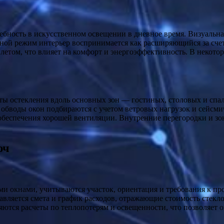
бность в искусственном освещении в дневное время. Визуальная 
ной режим интерьер воспринимается как расширяющийся за счет
летом, что влияет на комфорт и энергоэффективность. В некот
ы остекления вдоль основных зон — гостиных, столовых и спал
и обводы окон подбираются с учетом ветровых нагрузок и сейсм
обеспечения хорошей вентиляции. Внутренние перегородки и зон
юч
и окнами, учитываются участок, ориентация и требования к про
авляется смета и график расходов, отражающие стоимость стекл
ются расчеты по теплопотерям и освещенности, что позволяет 