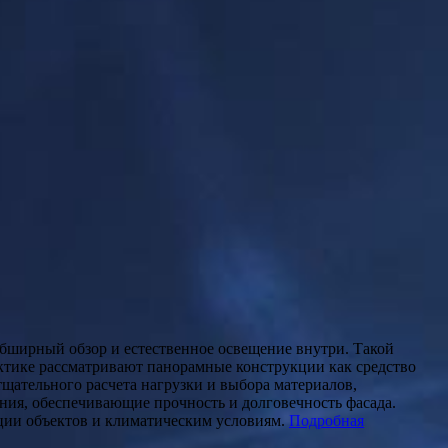
ктике рассматривают панорамные конструкции как средство
ательного расчета нагрузки и выбора материалов,
ния, обеспечивающие прочность и долговечность фасада.
ации объектов и климатическим условиям.
Подробная