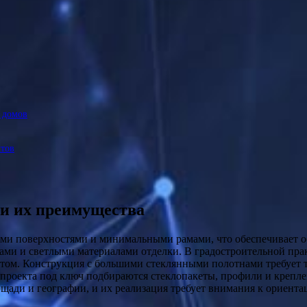
 домов
ктов
 и их преимущества
ами и светлыми материалами отделки. В градостроительной пра
ом. Конструкция с большими стеклянными полотнами требует тщ
 проекта под ключ подбираются стеклопакеты, профили и крепле
щади и географии, и их реализация требует внимания к ориент