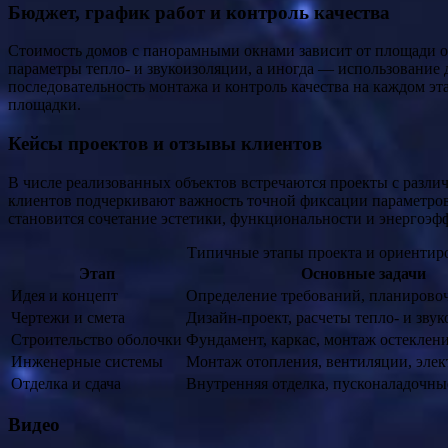
Бюджет, график работ и контроль качества
Стоимость домов с панорамными окнами зависит от площади ос
параметры тепло- и звукоизоляции, а иногда — использование
последовательность монтажа и контроль качества на каждом э
площадки.
Кейсы проектов и отзывы клиентов
В числе реализованных объектов встречаются проекты с разли
клиентов подчеркивают важность точной фиксации параметров 
становится сочетание эстетики, функциональности и энергоэф
Типичные этапы проекта и ориентир
Этап
Основные задачи
Идея и концепт
Определение требований, планирово
Чертежи и смета
Дизайн-проект, расчеты тепло- и зву
Строительство оболочки
Фундамент, каркас, монтаж остеклен
Инженерные системы
Монтаж отопления, вентиляции, эле
Отделка и сдача
Внутренняя отделка, пусконаладочны
Видео