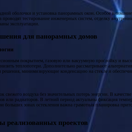
садной оболочки и установка панорамных окон. Особое внимание
жа проводят тестирование инженерных систем, отделку внутрен
планы эксплуатации.
ешения для панорамных домов
логии
ссионным покрытием, газовую или вакуумную прослойку и высо
низить теплопотери. Дополнительно рассматривают альтернатив
ы решения, минимизирующие конденсацию на стекле и обеспеч
к свежего воздуха без значительных потерь энергии. В качеств
лов или радиаторов. В летний период актуальны фиксация темп
При больших зонах остекления важна грамотная планировка при
ры реализованных проектов