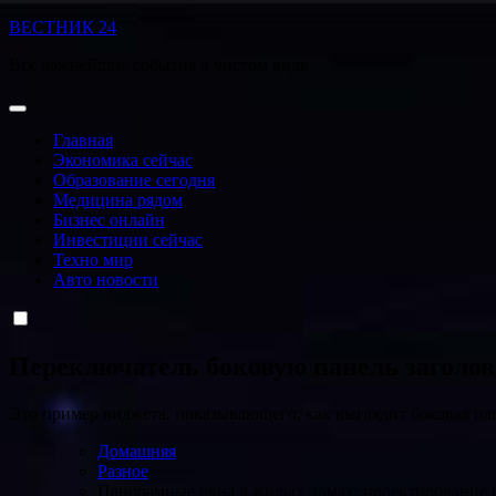
Перейти
ВЕСТНИК 24
к
Все важнейшие события в чистом виде
содержанию
Главная
Экономика сейчас
Образование сегодня
Медицина рядом
Бизнес онлайн
Инвестиции сейчас
Техно мир
Авто новости
Переключатель боковую панель заголо
Это пример виджета, показывающего, как выглядит боковая па
Домашняя
Разное
Панорамные окна в жилых домах: проектирование и