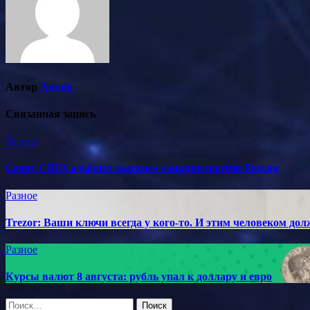
Автор
Admin
Связанная запись
Разное
Сенат США одобрил «адские» санкции против России
Разное
Trezor: Ваши ключи всегда у кого-то. И этим человеком до
Разное
Курсы валют 8 августа: рубль упал к доллару и евро
Найти: