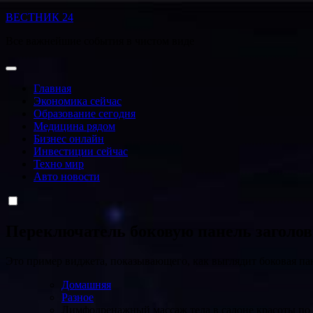
Перейти
ВЕСТНИК 24
к
Все важнейшие события в чистом виде
содержанию
Главная
Экономика сейчас
Образование сегодня
Медицина рядом
Бизнес онлайн
Инвестиции сейчас
Техно мир
Авто новости
Переключатель боковую панель заголо
Это пример виджета, показывающего, как выглядит боковая па
Домашняя
Разное
Лимфодренажный массаж тела в салоне красоты по