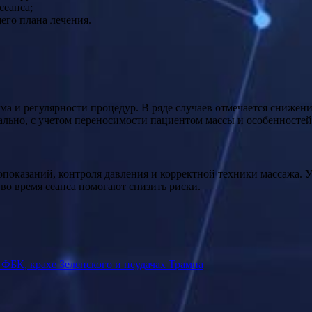
сеанса;
его плана лечения.
ма и регулярности процедур. В ряде случаев отмечается снижен
ально, с учетом переносимости пациентом массы и особенностей
опоказаний, контроля давления и корректной техники массажа. 
о время сеанса помогают снизить риски.
ФБК, крахе Зеленского и неудачах Трампа