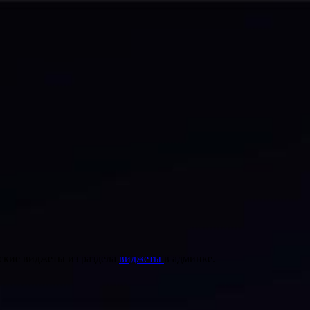
ские виджеты из раздела
виджеты
в админке.