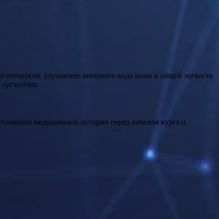
ие отечности, улучшение внешнего вида кожи и общей легкости
 организма.
Уточнение медицинской истории перед началом курса и