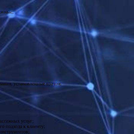
онные;
зания, установленныe врачом.
ассажных услуг;
о подхода к клиенту;
инструментов;