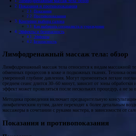
Лимфодренажный массаж тела: обзор
Показания и противопоказания
Показания
Противопоказания
Критерии выбора салона
Как выбирать специалиста и учреждение
Эффекты и безопасность
Эффекты
Безопасность
Лимфодренажный массаж тела: обзор
Лимфодренажный массаж тела относится к видам массажной терапии, целью которых является стимуляция лимфатической системы, ускорение оттока межклеточной жидкости и усиление
обменных процессов в коже и подкожных тканях. Техника осн
умеренной глубине давления. Могут применяться легкие погла
среднем сеанс длится 30–60 минут, зависит от зоны обработки 
эффект может проявляться после нескольких процедур, а не за о
Методика проведения включает предварительную консультацию,
лимфатическим путям, далее переходят к более детальным возд
массажеры в сочетании с руками мастера, в зависимости от с
Показания и противопоказания