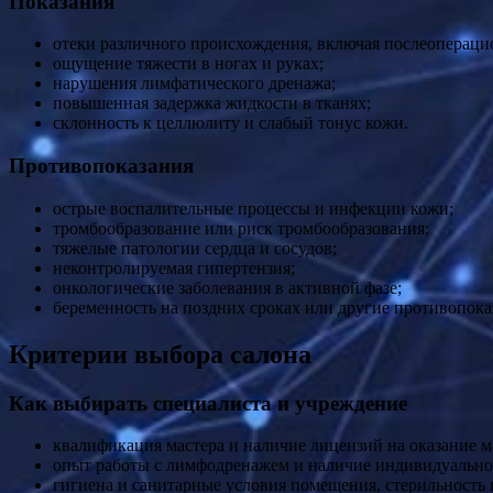
Показания
отеки различного происхождения, включая послеопераци
ощущение тяжести в ногах и руках;
нарушения лимфатического дренажа;
повышенная задержка жидкости в тканях;
склонность к целлюлиту и слабый тонус кожи.
Противопоказания
острые воспалительные процессы и инфекции кожи;
тромбообразование или риск тромбообразования;
тяжелые патологии сердца и сосудов;
неконтролируемая гипертензия;
онкологические заболевания в активной фазе;
беременность на поздних сроках или другие противопока
Критерии выбора салона
Как выбирать специалиста и учреждение
квалификация мастера и наличие лицензий на оказание м
опыт работы с лимфодренажем и наличие индивидуальног
гигиена и санитарные условия помещения, стерильность 