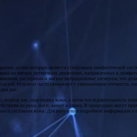
ована на мягких ритмичных движениях, направленных к лимфат
живания, растирания и мягкие вибрационные элементы, что дел
и целей. Результат часто связывают с уменьшением отечности, с
дин раз.
 подбор зон, подготовку кожи, а затем последовательность тех
ействиям на руки, ноги, живот и спину. В процедурах могут пр
алона и состояния кожи. Для получения подробной информации о