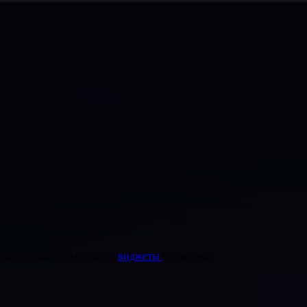
ские виджеты из раздела
виджеты
в админке.