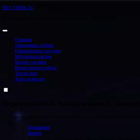
Перейти
ВЕСТНИК 24
к
Все важнейшие события в чистом виде
содержанию
Главная
Экономика сейчас
Образование сегодня
Медицина рядом
Бизнес онлайн
Инвестиции сейчас
Техно мир
Авто новости
Переключатель боковую панель заголо
Это пример виджета, показывающего, как выглядит боковая па
Домашняя
Разное
«Пиратство и воровство»: как на Западе обсуждаю