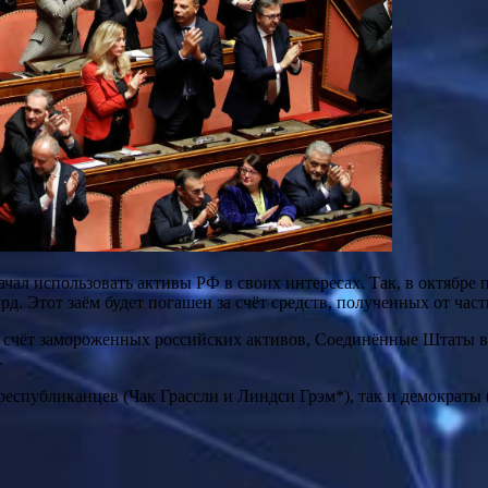
ачал использовать активы РФ в своих интересах. Так, в октябр
д. Этот заём будет погашен за счёт средств, полученных от час
за счёт замороженных российских активов, Соединённые Штаты в
.
 республиканцев (Чак Грассли и Линдси Грэм*), так и демократ