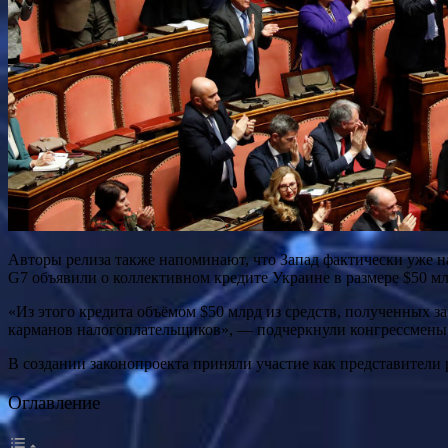
Авторы релиза также напоминают, что Запад фактически уже н
G7 объявили о коллективном кредите Украине в размере $50 млр
«Из этого кредита объёмом $50 млрд из средств, полученных 
карманов налогоплательщиков», — подчеркнули конгрессмены
В создании законопроекта приняли участие как представители
Оглавление