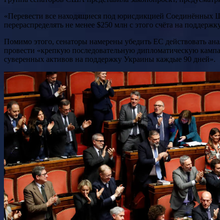
«Перевести все находящиеся под юрисдикцией Соединённых Ш
перераспределять не менее $250 млн с этого счёта на поддерж
Помимо этого, сенаторы намерены убедить ЕС действовать ана
провести «крепкую последовательную дипломатическую кампан
суверенных активов на поддержку Украины каждые 90 дней».