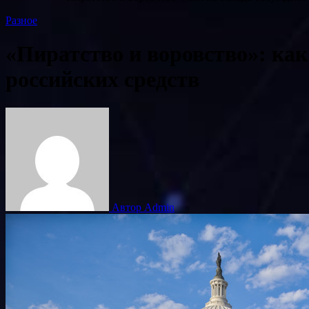
Разное
«Пиратство и воровство»: ка
российских средств
Автор Admin