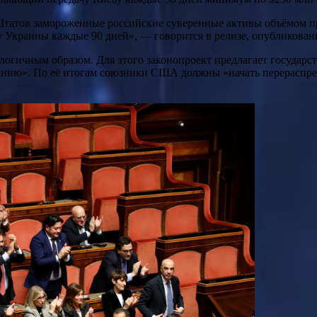
татов замороженные российские суверенные активы объёмом пр
ку Украины каждые 90 дней», — говорится в релизе, опубликован
логичным образом. Для этого законопроект предлагает государ
ию». По её итогам союзники США должны «начать перераспреде