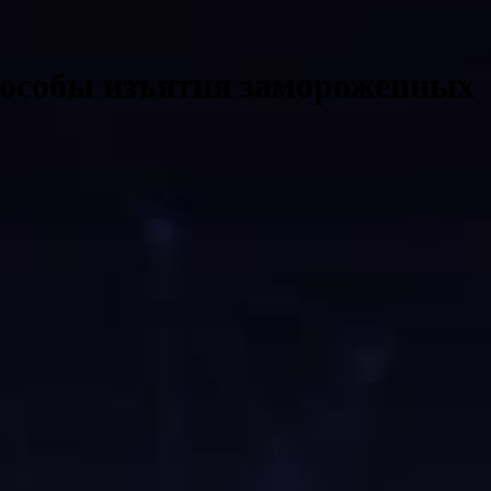
способы изъятия замороженных