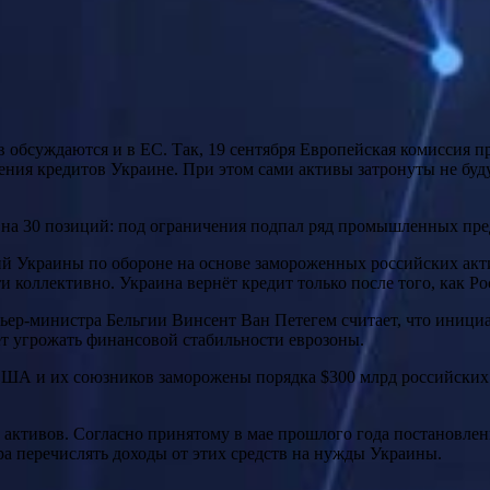
бсуждаются и в ЕС. Так, 19 сентября Европейская комиссия пре
ния кредитов Украине. При этом сами активы затронуты не будут
 на 30 позиций: под ограничения подпал ряд промышленных п
 Украины по обороне на основе замороженных российских актив
и коллективно. Украина вернёт кредит только после того, как Р
емьер-министра Бельгии Винсент Ван Петегем считает, что иниц
т угрожать финансовой стабильности еврозоны.
ША и их союзников заморожены порядка $300 млрд российских а
 активов. Согласно принятому в мае прошлого года постановле
а перечислять доходы от этих средств на нужды Украины.