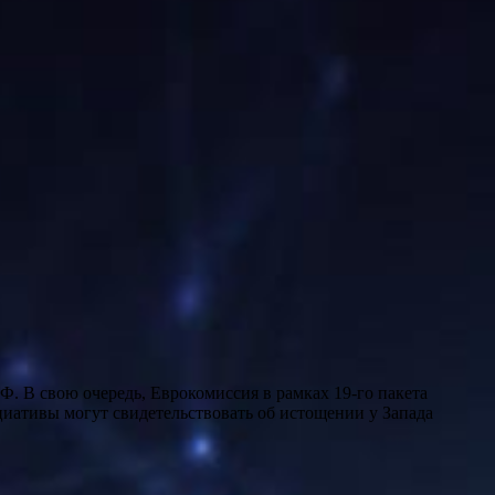
циативы могут свидетельствовать об истощении у Запада