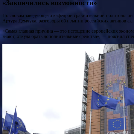
«Закончились возможности»
По словам заведующего кафедрой сравнительной политологии
Артура Демчука, разговоры об изъятии российских активов ак
«Самая главная причина — это истощение европейских эконом
знают, откуда брать дополнительные средства», — пояснил спе