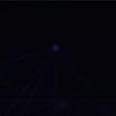
вка
нель заголовка по умолчанию. Вы можете добавить пользователь
т новые способы изъятия замороженных российских средств