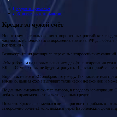
Кредит за чужой счёт
«Закончились возможности»
Кредит за чужой счёт
Новые схемы использования замороженных российских средств о
частности, использовать замороженные активы РФ для обеспече
репараций».
Великобритания расширила перечень антироссийских санкций
«Мы работаем над новым решением для финансирования усилий
ЕК. — Сами активы не будут затронуты. И риски придётся нест
Впрочем, не все в ЕС одобряют эту меру. Так, заместитель пр
мнению, данная схема выглядит технически незаконной и може
По данным американских сенаторов, в пределах юрисдикции С
дебаты о правомочности изъятия данных средств.
Пока что Брюссель осмелился лишь присвоить прибыль от этих
заморожено более €1 млн, должны через Европейский фонд мир