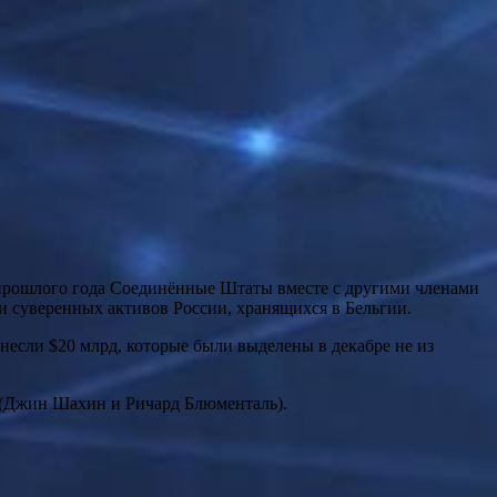
е прошлого года Соединённые Штаты вместе с другими членами
ти суверенных активов России, хранящихся в Бельгии.
несли $20 млрд, которые были выделены в декабре не из
ы (Джин Шахин и Ричард Блюменталь).