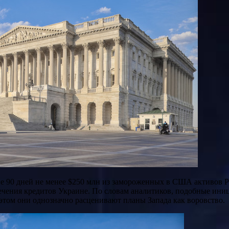
ечения кредитов Украине. По словам аналитиков, подобные ини
том они однозначно расценивают планы Запада как воровство.