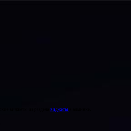
ские виджеты из раздела
виджеты
в админке.