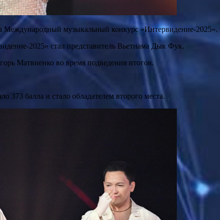
лся Международный музыкальный конкурс «Интервидение-2025».
идение-2025» стал представитель Вьетнама Дык Фук.
горь Матвиенко во время подведения итогов.
о 373 балла и стало обладателем второго места.