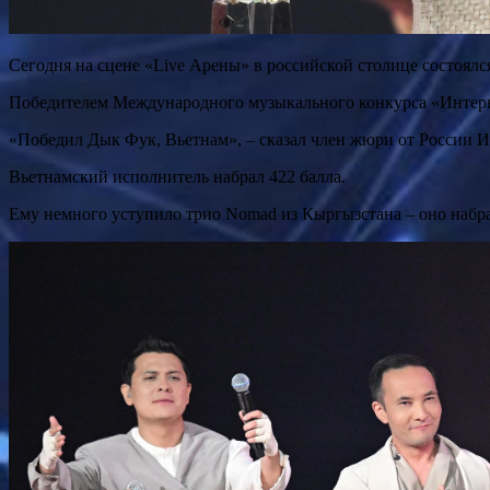
Сегодня на сцене «Live Арены» в российской столице состоя
Победителем Международного музыкального конкурса «Интерв
«Победил Дык Фук, Вьетнам», – сказал член жюри от России И
Вьетнамский исполнитель набрал 422 балла.
Ему немного уступило трио Nomad из Кыргызстана – оно набрал