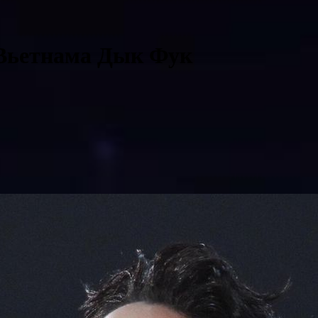
 Вьетнама Дык Фук