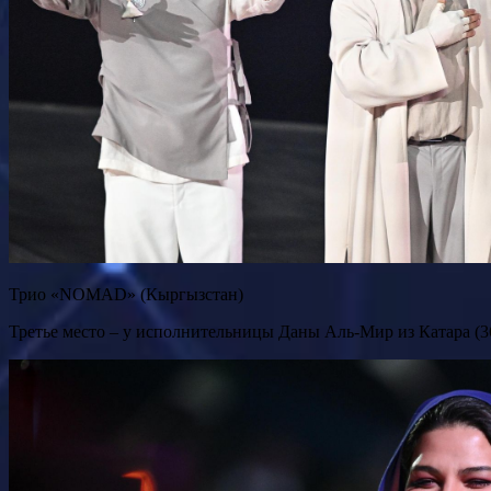
Трио «NOMAD» (Кыргызстан)
Третье место – у исполнительницы Даны Аль-Мир из Катара (36