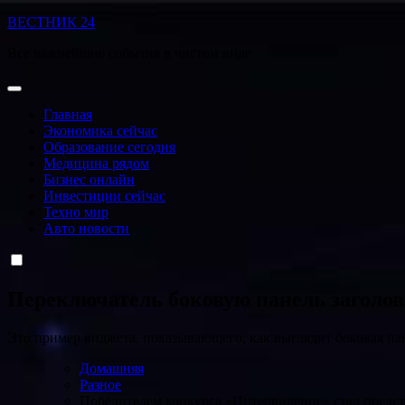
Перейти
ВЕСТНИК 24
к
Все важнейшие события в чистом виде
содержанию
Главная
Экономика сейчас
Образование сегодня
Медицина рядом
Бизнес онлайн
Инвестиции сейчас
Техно мир
Авто новости
Переключатель боковую панель заголо
Это пример виджета, показывающего, как выглядит боковая па
Домашняя
Разное
Победителем конкурса «Интервидение» стал предс