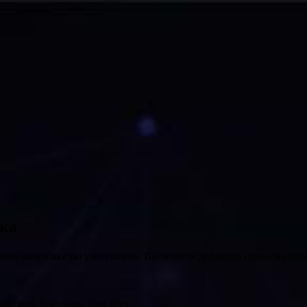
вка
нель заголовка по умолчанию. Вы можете добавить пользователь
тавитель Вьетнама Дык Фук